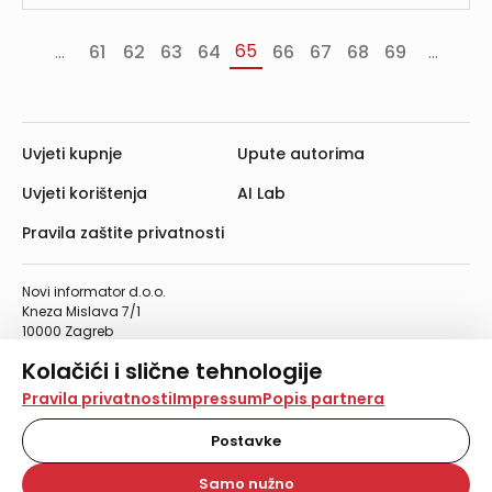
65
...
61
62
63
64
66
67
68
69
...
«
‹
Slj
va
Prethodna
›
Uvjeti kupnje
Upute autorima
Uvjeti korištenja
AI Lab
Pravila zaštite privatnosti
Novi informator d.o.o.
Kneza Mislava 7/1
10000 Zagreb
Telefon: 01/4555-454
Kolačići i slične tehnologije
Telefaks: 01/4612-553
info@informator.hr
Na našoj web stranici koristimo kolačiće i slične
Pravila privatnosti
Impressum
Popis partnera
tehnologije za pohranu, čitanje i obradu informacija na
vašem uređaju. Time poboljšavamo korisničko iskustvo,
Postavke
PRATITE NAS:
analiziramo promet na stranici te prikazujemo sadržaje i
oglase koji vas zanimaju. Korisnički profili mogu se kreirati
Samo nužno