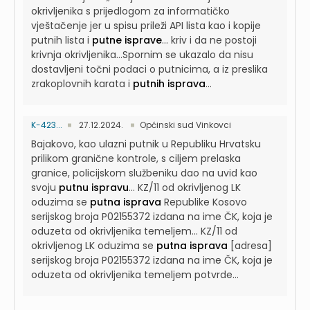
okrivljenika s prijedlogom za informatičko
vještačenje jer u spisu prileži API lista kao i kopije
putnih lista i
putne isprave
...
kriv i da ne postoji
krivnja okrivljenika...Spornim se ukazalo da nisu
dostavljeni točni podaci o putnicima, a iz preslika
zrakoplovnih karata i
putnih isprava
...
K-423...
27.12.2024.
Općinski sud Vinkovci
Bajakovo, kao ulazni putnik u Republiku Hrvatsku
prilikom granične kontrole, s ciljem prelaska
granice, policijskom službeniku dao na uvid kao
svoju
putnu ispravu
...
KZ/11 od okrivljenog LK
oduzima se
putna isprava
Republike Kosovo
serijskog broja P02155372 izdana na ime ČK, koja je
oduzeta od okrivljenika temeljem...
KZ/11 od
okrivljenog LK oduzima se
putna isprava
[adresa]
serijskog broja P02155372 izdana na ime ČK, koja je
oduzeta od okrivljenika temeljem potvrde...