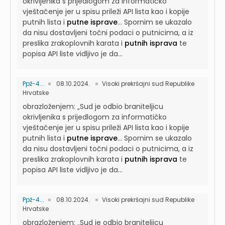
okrivljenika s prijedlogom za informatičko
vještačenje jer u spisu prileži API lista kao i kopije
putnih lista i
putne isprave
...
Spornim se ukazalo
da nisu dostavljeni točni podaci o putnicima, a iz
preslika zrakoplovnih karata i
putnih isprava
te
popisa API liste vidljivo je da...
Ppž-4...
08.10.2024.
Visoki prekršajni sud Republike
Hrvatske
obrazloženjem: „Sud je odbio braniteljicu
okrivljenika s prijedlogom za informatičko
vještačenje jer u spisu prileži API lista kao i kopije
putnih lista i
putne isprave
...
Spornim se ukazalo
da nisu dostavljeni točni podaci o putnicima, a iz
preslika zrakoplovnih karata i
putnih isprava
te
popisa API liste vidljivo je da...
Ppž-4...
08.10.2024.
Visoki prekršajni sud Republike
Hrvatske
obrazloženjem: „Sud je odbio braniteljicu