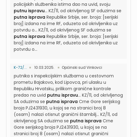
policijskih službenika istima dao na uvid, svoju
putnu ispravu
...
KZ/11, od okrivljenog SF oduzima se
putna isprava
Republike Srbije, ser. broja: [serijski
broj] izdana na ime RF, oduzeta od okrivljenika uz
potvrdu o...
KZ/11, od okrivljenog SF oduzima se
putna isprava
Republike Srbije, ser. broja: [serijski
broj] izdana na ime RF, oduzeta od okrivljenika uz
potvrdu o...
K-72/...
10.03.2025.
Općinski sud Vinkovci
putnika s inspekcijskim službama u cestovnom
prometu Bajakovo, kod Lipovca, pri ulasku u
Republiku Hrvatsku, prilikom granične kontrole
predao na uvid
putnu ispravu
...
KZ/11, od okrivljenog
SA oduzima se
putna isprava
Crne Gore serijskog
broja PJ2431930, u kojoj se na stranici broj 8
(osam) nalazi otisnut granični štambilj...
KZ/11, od
okrivljenog SA oduzima se
putna isprava
Crne
Gore serijskog broja PJ2431930, u kojoj se na
stranici broj 8 (osam) nalazi otisnut granični