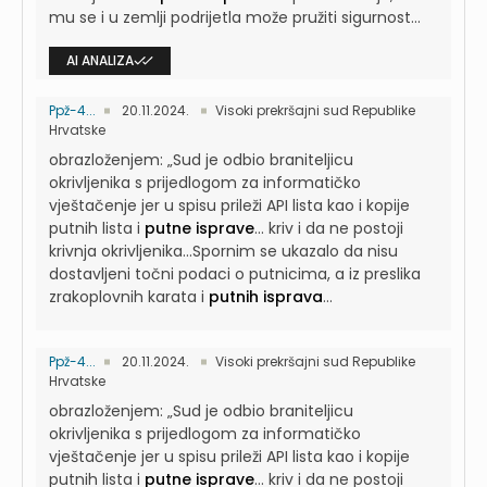
mu se i u zemlji podrijetla može pružiti sigurnost...
AI ANALIZA
Ppž-4...
20.11.2024.
Visoki prekršajni sud Republike
Hrvatske
obrazloženjem: „Sud je odbio braniteljicu
okrivljenika s prijedlogom za informatičko
vještačenje jer u spisu prileži API lista kao i kopije
putnih lista i
putne isprave
...
kriv i da ne postoji
krivnja okrivljenika...Spornim se ukazalo da nisu
dostavljeni točni podaci o putnicima, a iz preslika
zrakoplovnih karata i
putnih isprava
...
Ppž-4...
20.11.2024.
Visoki prekršajni sud Republike
Hrvatske
obrazloženjem: „Sud je odbio braniteljicu
okrivljenika s prijedlogom za informatičko
vještačenje jer u spisu prileži API lista kao i kopije
putnih lista i
putne isprave
...
kriv i da ne postoji