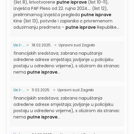
(list 8), krivotvorene
putne isprave
(list 10-11),
izvješća PAP Pleso od 22. rujna 2024....
(list 12),
preliminarnog izvješća pregleda
putne isprave
Kine (list 13), potvrde i zapisnika o privremenom
oduzimanju predmeta –
putne isprave
Republike...
Us I-...
18.02.2025.
Upravni sud Zagreb
financijskih sredstava; zabrana napuštanja
određene adrese smještaja; javljanje u policijsku
postaju u određeno vrijeme), s obzirom da stranac
nema
putne isprave
...
Us I-...
11.02.2025.
Upravni sud Zagreb
financijskih sredstava; zabrana napuštanja
određene adrese smještaja; javljanje u policijsku
postaju u određeno vrijeme), s obzirom da stranac
nema
putne isprave
...