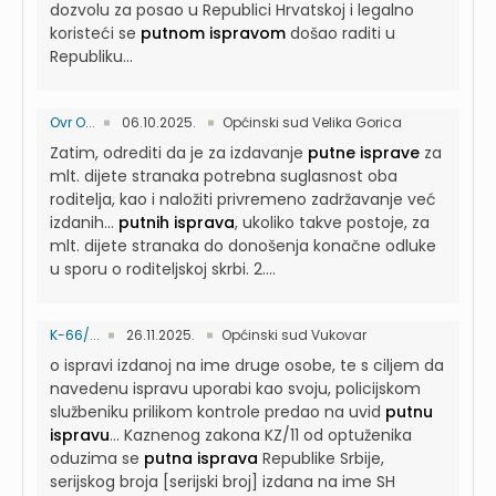
dozvolu za posao u Republici Hrvatskoj i legalno
koristeći se
putnom ispravom
došao raditi u
Republiku...
Ovr O...
06.10.2025.
Općinski sud Velika Gorica
Zatim, odrediti da je za izdavanje
putne isprave
za
mlt. dijete stranaka potrebna suglasnost oba
roditelja, kao i naložiti privremeno zadržavanje već
izdanih...
putnih isprava
, ukoliko takve postoje, za
mlt. dijete stranaka do donošenja konačne odluke
u sporu o roditeljskoj skrbi. 2....
K-66/...
26.11.2025.
Općinski sud Vukovar
o ispravi izdanoj na ime druge osobe, te s ciljem da
navedenu ispravu uporabi kao svoju, policijskom
službeniku prilikom kontrole predao na uvid
putnu
ispravu
...
Kaznenog zakona KZ/11 od optuženika
oduzima se
putna isprava
Republike Srbije,
serijskog broja [serijski broj] izdana na ime SH