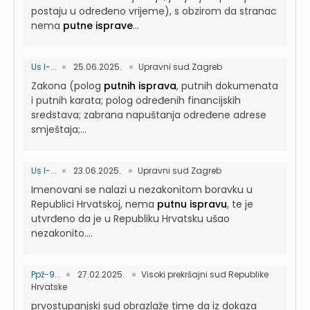
postaju u određeno vrijeme), s obzirom da stranac
nema
putne isprave
...
Us I-...
25.06.2025.
Upravni sud Zagreb
Zakona (polog
putnih isprava
, putnih dokumenata
i putnih karata; polog određenih financijskih
sredstava; zabrana napuštanja određene adrese
smještaja;...
Us I-...
23.06.2025.
Upravni sud Zagreb
Imenovani se nalazi u nezakonitom boravku u
Republici Hrvatskoj, nema
putnu ispravu
, te je
utvrđeno da je u Republiku Hrvatsku ušao
nezakonito....
Ppž-9...
27.02.2025.
Visoki prekršajni sud Republike
Hrvatske
prvostupanjski sud obrazlaže time da iz dokaza