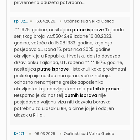
privremeno oduzeta potvrdom...
Pp-32...
16.04.2026.
Općinski sud Velika Gorica
.**.1975. godine, nositeljica
putne isprave
Tajlanda
serijskog broja: AC5504249 izdane 16.08.2023.
godine, važeće do 15.08.1933. godine, koja nije
posjedovala...
Dana 15. prosinca 2025. godine
okrivljenik je u Republiku Hrvatsku doista dovezao
državljanku Tajlanda, UT, rođena **.**.1975. godine,
nositeljica
putne isprave
...
istaknuli kako predmetni
prekršaj nije nastao namjerno, već iz nehaja,
odnosno nenamjerne greške zaposlenika
okrivljenika koji obavljaju kontrole
putnih isprava
...
Nesporno je da nositelj
putnih isprava
nije
posjedovao valjanu vizu niti dozvolu boravka
potrebnu za ulazak u RH, a čime joj je i odbijen
ulazak u RH a...
K-271...
06.03.2025.
Općinski sud Velika Gorica