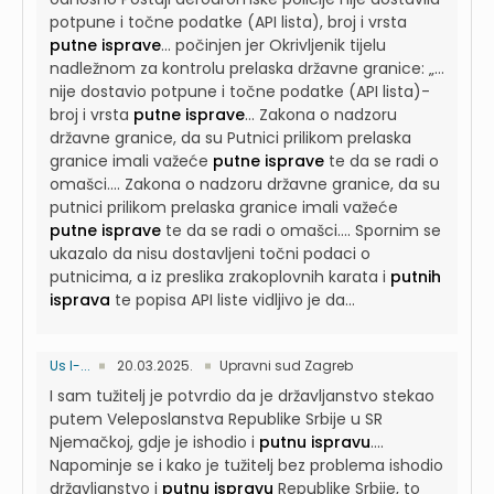
potpune i točne podatke (API lista), broj i vrsta
putne isprave
...
počinjen jer Okrivljenik tijelu
nadležnom za kontrolu prelaska državne granice: „…
nije dostavio potpune i točne podatke (API lista)-
broj i vrsta
putne isprave
...
Zakona o nadzoru
državne granice, da su Putnici prilikom prelaska
granice imali važeće
putne isprave
te da se radi o
omašci....
Zakona o nadzoru državne granice, da su
putnici prilikom prelaska granice imali važeće
putne isprave
te da se radi o omašci....
Spornim se
ukazalo da nisu dostavljeni točni podaci o
putnicima, a iz preslika zrakoplovnih karata i
putnih
isprava
te popisa API liste vidljivo je da...
Us I-...
20.03.2025.
Upravni sud Zagreb
I sam tužitelj je potvrdio da je državljanstvo stekao
putem Veleposlanstva Republike Srbije u SR
Njemačkoj, gdje je ishodio i
putnu ispravu
....
Napominje se i kako je tužitelj bez problema ishodio
državljanstvo i
putnu ispravu
Republike Srbije, to