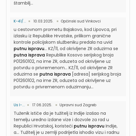
štambilj...
K-41/...
10.03.2025.
Općinski sud Vinkovci
u cestovnom prometu Bajakovo, kod Lipovca, pri
izlasku iz Republike Hrvatske, prilikom granične
kontrole policijskom službeniku predala na uvid
putnu ispravu
...
KZ/11, od okrivljene ZR oduzima se
putna isprava
Republike Kosovo serijskog broja
P01260102, na ime ZR, oduzeta od okrivljene uz
potvrdu o privremenom...
KZ/11, od okrivljene ZR
oduzima se
putna isprava
[adresa] serijskog broja
P01260102, na ime ZR, oduzeta od okrivljene uz
potvrdu o privremenom oduzimanju...
Us I-...
17.06.2025.
Upravni sud Zagreb
Tuženik ističe da je tužitelj iz Indije izašao na
temelju uredno izdane vize i dozvole za rad u
Republici Hrvatskoj, koristeći
putnu ispravu
Indije,
a...
Tužitelj je u zemlji podrijetla ishodio vizu i radnu