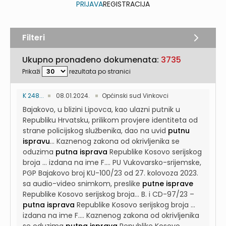
PRIJAVA
REGISTRACIJA
Filteri
Ukupno pronađeno dokumenata:
3735
Prikaži
rezultata po stranici
K 248...
08.01.2024.
Općinski sud Vinkovci
Bajakovo, u blizini Lipovca, kao ulazni putnik u
Republiku Hrvatsku, prilikom provjere identiteta od
strane policijskog službenika, dao na uvid
putnu
ispravu
...
Kaznenog zakona od okrivljenika se
oduzima
putna isprava
Republike Kosovo serijskog
broja … izdana na ime F....
PU Vukovarsko-srijemske,
PGP Bajakovo broj KU-100/23 od 27. kolovoza 2023.
sa audio-video snimkom, preslike
putne isprave
Republike Kosovo serijskog broja...
B. i CD-97/23 –
putna isprava
Republike Kosovo serijskog broja …
izdana na ime F....
Kaznenog zakona od okrivljenika