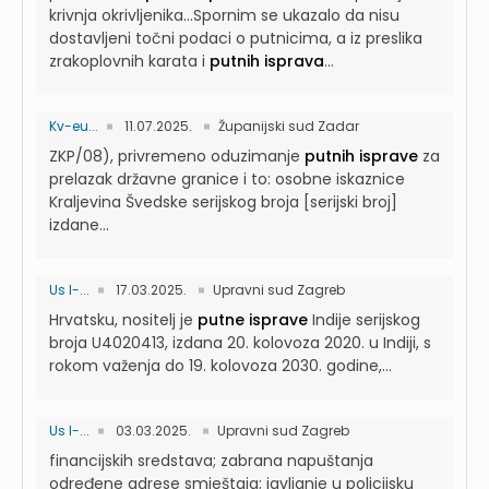
krivnja okrivljenika...Spornim se ukazalo da nisu
dostavljeni točni podaci o putnicima, a iz preslika
zrakoplovnih karata i
putnih isprava
...
Kv-eu...
11.07.2025.
Županijski sud Zadar
ZKP/08), privremeno oduzimanje
putnih isprave
za
prelazak državne granice i to: osobne iskaznice
Kraljevina Švedske serijskog broja [serijski broj]
izdane...
Us I-...
17.03.2025.
Upravni sud Zagreb
Hrvatsku, nositelj je
putne isprave
Indije serijskog
broja U4020413, izdana 20. kolovoza 2020. u Indiji, s
rokom važenja do 19. kolovoza 2030. godine,...
Us I-...
03.03.2025.
Upravni sud Zagreb
financijskih sredstava; zabrana napuštanja
određene adrese smještaja; javljanje u policijsku