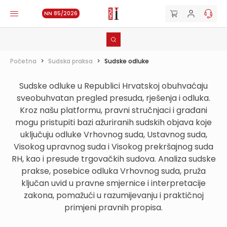
NN 85/2026
Početna
>
Sudska praksa
>
Sudske odluke
Sudske odluke u Republici Hrvatskoj obuhvaćaju
sveobuhvatan pregled presuda, rješenja i odluka.
Kroz našu platformu, pravni stručnjaci i građani
mogu pristupiti bazi ažuriranih sudskih objava koje
uključuju odluke Vrhovnog suda, Ustavnog suda,
Visokog upravnog suda i Visokog prekršajnog suda
RH, kao i presude trgovačkih sudova. Analiza sudske
prakse, posebice odluka Vrhovnog suda, pruža
ključan uvid u pravne smjernice i interpretacije
zakona, pomažući u razumijevanju i praktičnoj
primjeni pravnih propisa.