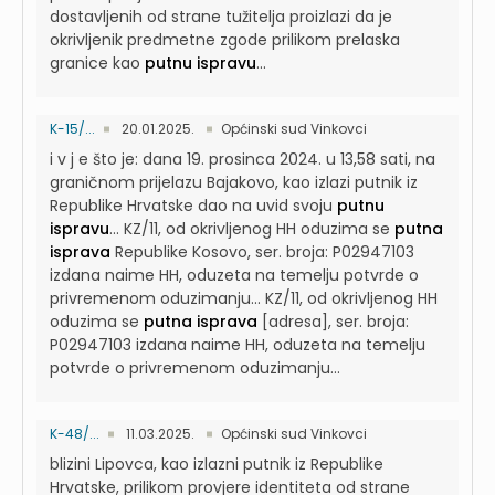
dostavljenih od strane tužitelja proizlazi da je
okrivljenik predmetne zgode prilikom prelaska
granice kao
putnu ispravu
...
K-15/...
20.01.2025.
Općinski sud Vinkovci
i v j e što je: dana 19. prosinca 2024. u 13,58 sati, na
graničnom prijelazu Bajakovo, kao izlazi putnik iz
Republike Hrvatske dao na uvid svoju
putnu
ispravu
...
KZ/11, od okrivljenog HH oduzima se
putna
isprava
Republike Kosovo, ser. broja: P02947103
izdana naime HH, oduzeta na temelju potvrde o
privremenom oduzimanju...
KZ/11, od okrivljenog HH
oduzima se
putna isprava
[adresa], ser. broja:
P02947103 izdana naime HH, oduzeta na temelju
potvrde o privremenom oduzimanju...
K-48/...
11.03.2025.
Općinski sud Vinkovci
blizini Lipovca, kao izlazni putnik iz Republike
Hrvatske, prilikom provjere identiteta od strane