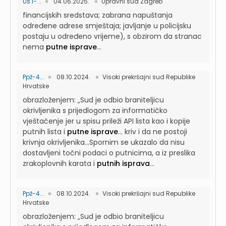
Us I-...
04.06.2025.
Upravni sud Zagreb
financijskih sredstava; zabrana napuštanja
određene adrese smještaja; javljanje u policijsku
postaju u određeno vrijeme), s obzirom da stranac
nema
putne isprave
...
Ppž-4...
08.10.2024.
Visoki prekršajni sud Republike
Hrvatske
obrazloženjem: „Sud je odbio braniteljicu
okrivljenika s prijedlogom za informatičko
vještačenje jer u spisu prileži API lista kao i kopije
putnih lista i
putne isprave
...
kriv i da ne postoji
krivnja okrivljenika...Spornim se ukazalo da nisu
dostavljeni točni podaci o putnicima, a iz preslika
zrakoplovnih karata i
putnih isprava
...
Ppž-4...
08.10.2024.
Visoki prekršajni sud Republike
Hrvatske
obrazloženjem: „Sud je odbio braniteljicu