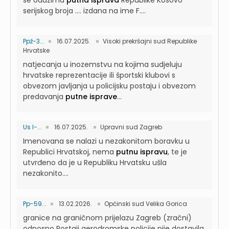
se oduzima
putna isprava
Republike Kosovo
serijskog broja …. izdana na ime F....
Ppž-3...
16.07.2025.
Visoki prekršajni sud Republike
Hrvatske
natjecanja u inozemstvu na kojima sudjeluju
hrvatske reprezentacije ili športski klubovi s
obvezom javljanja u policijsku postaju i obvezom
predavanja
putne isprave
...
Us I-...
16.07.2025.
Upravni sud Zagreb
Imenovana se nalazi u nezakonitom boravku u
Republici Hrvatskoj, nema
putnu ispravu
, te je
utvrđeno da je u Republiku Hrvatsku ušla
nezakonito....
Pp-59...
13.02.2026.
Općinski sud Velika Gorica
granice na graničnom prijelazu Zagreb (zračni)
odnosno Postaji aerodromske policije nije dostavila