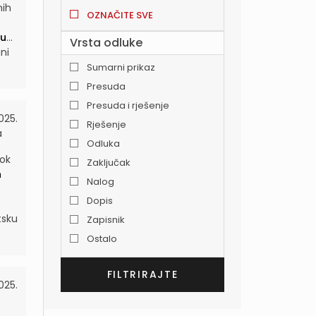
nih
OZNAČITE SVE
vu
...
Vrsta odluke
ni
Sumarni prikaz
Presuda
Presuda i rješenje
025.
Rješenje
a
Odluka
rok
Zaključak
h
Nalog
Dopis
tsku
Zapisnik
Ostalo
025.