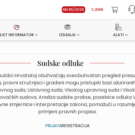
NN 85/2026
CJENIK
LIST INFORMATOR
IZDANJA
ALATI
Sudske odluke
ublici Hrvatskoj obuhvaćaju sveobuhvatan pregled presuda
 pravni stručnjaci i građani mogu pristupiti bazi ažurirani
hovnog suda, Ustavnog suda, Visokog upravnog suda i Viso
govačkih sudova. Analiza sudske prakse, posebice odluka
avne smjernice i interpretacije zakona, pomažući u razumije
primjeni pravnih propisa.
PRIJAVA
REGISTRACIJA