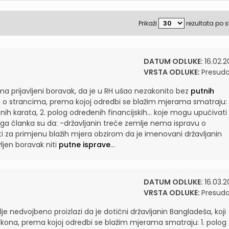
Prikaži
rezultata po s
DATUM ODLUKE:
16.02.2
VRSTA ODLUKE:
Presud
 prijavljeni boravak, da je u RH ušao nezakonito bez
putnih
 o strancima, prema kojoj odredbi se blažim mjerama smatraju: 1
ih karata, 2. polog određenih financijskih...
koje mogu upućivati
voga članka su da: -državljanin treće zemlje nema ispravu o
eti za primjenu blažih mjera obzirom da je imenovani državljanin
ljen boravak niti
putne isprave
...
DATUM ODLUKE:
16.03.2
VRSTA ODLUKE:
Presud
lje nedvojbeno proizlazi da je dotični državljanin Bangladeša, koji
kona, prema kojoj odredbi se blažim mjerama smatraju: 1. polog