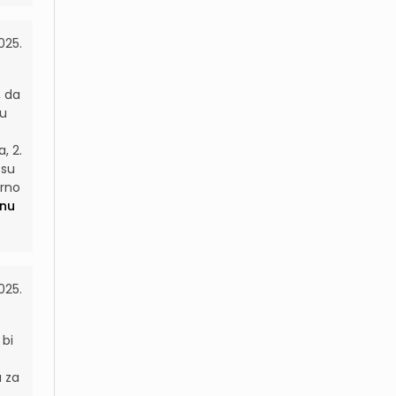
025.
, da
 u
, 2.
 su
rno
nu
025.
 bi
u za