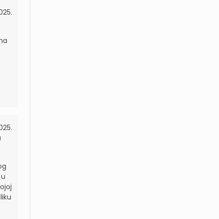
025.
ema
025.
a
og
 u
ojoj
liku