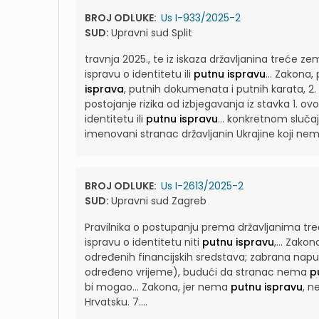
BROJ ODLUKE:
Us I-933/2025-2
SUD:
Upravni sud Split
travnja 2025., te iz iskaza državljanina treće ze
ispravu o identitetu ili
putnu ispravu
...
Zakona, 
isprava
, putnih dokumenata i putnih karata, 2.
postojanje rizika od izbjegavanja iz stavka 1. o
identitetu ili
putnu ispravu
...
konkretnom slučaju
imenovani stranac državljanin Ukrajine koji nema
BROJ ODLUKE:
Us I-2613/2025-2
SUD:
Upravni sud Zagreb
Pravilnika o postupanju prema državljanima treć
ispravu o identitetu niti
putnu ispravu
,...
Zakon
određenih financijskih sredstava; zabrana napu
određeno vrijeme), budući da stranac nema
p
bi mogao...
Zakona, jer nema
putnu ispravu
, n
Hrvatsku. 7....