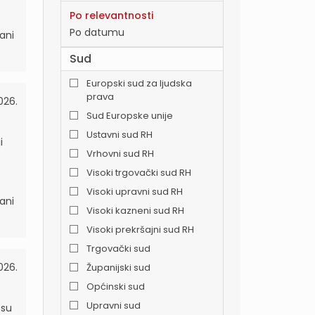
Po relevantnosti
Po datumu
ani
Sud
Europski sud za ljudska
prava
026.
Sud Europske unije
Ustavni sud RH
i
Vrhovni sud RH
Visoki trgovački sud RH
Visoki upravni sud RH
ani
Visoki kazneni sud RH
Visoki prekršajni sud RH
Trgovački sud
026.
Županijski sud
Općinski sud
Upravni sud
esu