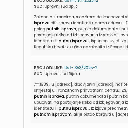
BROJ ODLUKE:
Us I-1797/2025-2
SUD:
Upravni sud Split
Zakona o strancima, s obzirom da imenovani st
ispravu
niti ispravu identitetu, nema adresu...
Z
polog
putnih isprava
, putnih dokumenata i putn
postojanje rizika od izbjegavanja iz stavka 1. o
identitetu ili
putnu ispravu
...
ispunjeni uvjeti z
Republiku Hrvatsku ušao nezakonito iz Bosne 
BROJ ODLUKE:
Us I-1353/2025-2
SUD:
Upravni sud Rijeka
.**.1989., u [adresa], državljanin [adresa], nosite
smještaj u Tranzitnom prihvatnom centru...
ZS,
putnih isprava
, putnih dokumenata i putnih kar
upućivati na postojanje rizika od izbjegavanja iz
identitetu ili
putnu ispravu
...
Iz izjave predmetn
putnom ispravom
, ali je ostao boraviti u [ad