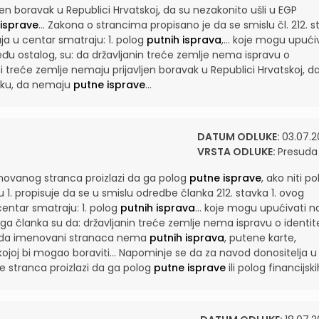
en boravak u Republici Hrvatskoj, da su nezakonito ušli u EGP
isprave
...
Zakona o strancima propisano je da se smislu čl. 212. st.
a u centar smatraju: 1. polog
putnih isprava
,...
koje mogu upućiv
zmeđu ostalog, su: da državljanin treće zemlje nema ispravu o
i treće zemlje nemaju prijavljen boravak u Republici Hrvatskoj, d
tsku, da nemaju
putne isprave
...
DATUM ODLUKE:
03.07.2
VRSTA ODLUKE:
Presuda
enovanog stranca proizlazi da ga polog
putne isprave
, ako niti p
u 1. propisuje da se u smislu odredbe članka 212. stavka 1. ovog
entar smatraju: 1. polog
putnih isprava
...
koje mogu upućivati n
voga članka su da: državljanin treće zemlje nema ispravu o identit
i da imenovani stranaca nema
putnih isprava
, putene karte,
ojoj bi mogao boraviti...
Napominje se da za navod donositelja u
ave stranca proizlazi da ga polog
putne isprave
ili polog financijskih