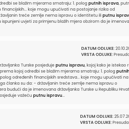
dredbi se blažim mjerama smatraju: 1. polog
putnih isprava
, put
financijskih...
koje mogu upućivati na postojanje rizika od
ržavljanin treće zemlje nema ispravu o identitetu ili
putnu ispra
 ispunjeni uvjeti za primjenu blažih mjera obzirom da je imenova
DATUM ODLUKE:
20.10.2
VRSTA ODLUKE:
Presud
ržavljanka Turske posjeduje
putnu ispravu
, kojoj kako je istekao 
prema kojoj odredbi se blažim mjerama smatraju: 1. polog
putni
 polog određenih financijskih sredstava...
koje mogu upućivati na
voga članka su da: - državljanin treće zemlje nema ispravu o
era budući da je imenovana državljanka Turske u Republiku Hrva
 posjeduje važeću
putnu ispravu
...
DATUM ODLUKE:
25.07.2
VRSTA ODLUKE:
Presuda