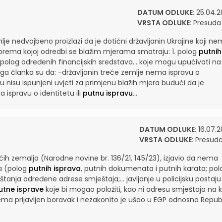
DATUM ODLUKE:
25.04.2
VRSTA ODLUKE:
Presuda
mlje nedvojbeno proizlazi da je dotični državljanin Ukrajine koji n
prema kojoj odredbi se blažim mjerama smatraju: 1. polog
putnih
 polog određenih financijskih sredstava...
koje mogu upućivati na
voga članka su da: -državljanin treće zemlje nema ispravu o
 nisu ispunjeni uvjeti za primjenu blažih mjera budući da je
 ispravu o identitetu ili
putnu ispravu
...
DATUM ODLUKE:
16.07.2
VRSTA ODLUKE:
Presud
ih zemalja (Narodne novine br. 136/21, 145/23), izjavio da nema
a (polog
putnih isprava
, putnih dokumenata i putnih karata; pol
štanja određene adrese smještaja;...
javljanje u policijsku postaju
utne isprave
koje bi mogao položiti, kao ni adresu smještaja na k
ema prijavljen boravak i nezakonito je ušao u EGP odnosno Repub