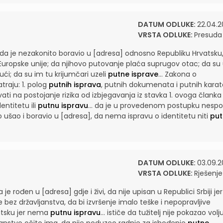
DATUM ODLUKE:
22.04.2
VRSTA ODLUKE:
Presuda
i da je nezakonito boravio u [adresa] odnosno Republiku Hrvatsku
Europske unije; da njihovo putovanje plaća suprugov otac; da su
ući; da su im tu krijumčari uzeli
putne isprave
...
Zakona o
raju: 1. polog
putnih isprava
, putnih dokumenata i putnih karata
ti na postojanje rizika od izbjegavanja iz stavka 1. ovoga članka
entitetu ili
putnu ispravu
...
da je u provedenom postupku nespo
ušao i boravio u [adresa], da nema ispravu o identitetu niti
put
DATUM ODLUKE:
03.09.2
VRSTA ODLUKE:
Rješenje
 je rođen u [adresa] gdje i živi, da nije upisan u Republici Srbiji jer
e bez državljanstva, da bi izvršenje imalo teške i nepopravljive
vatsku jer nema
putnu ispravu
...
ističe da tužitelj nije pokazao volj