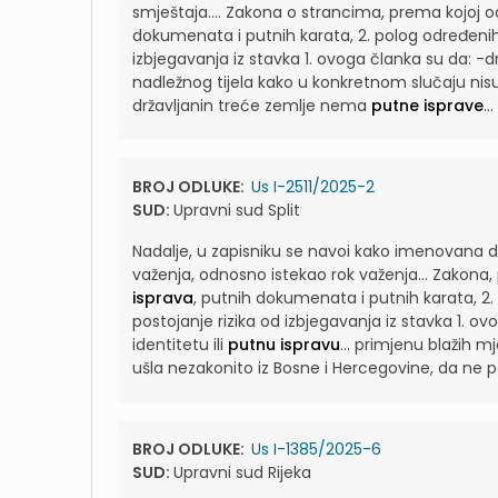
smještaja....
Zakona o strancima, prema kojoj o
dokumenata i putnih karata, 2. polog određenih 
izbjegavanja iz stavka 1. ovoga članka su da: -d
nadležnog tijela kako u konkretnom slučaju nisu
državljanin treće zemlje nema
putne isprave
...
BROJ ODLUKE:
Us I-2511/2025-2
SUD:
Upravni sud Split
Nadalje, u zapisniku se navoi kako imenovana d
važenja, odnosno istekao rok važenja...
Zakona, 
isprava
, putnih dokumenata i putnih karata, 2.
postojanje rizika od izbjegavanja iz stavka 1. o
identitetu ili
putnu ispravu
...
primjenu blažih mj
ušla nezakonito iz Bosne i Hercegovine, da ne
BROJ ODLUKE:
Us I-1385/2025-6
SUD:
Upravni sud Rijeka