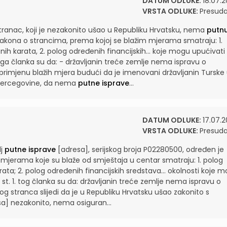
DATUM ODLUKE:
18.07.2
VRSTA ODLUKE:
Presud
ranac, koji je nezakonito ušao u Republiku Hrvatsku, nema
putn
akona o strancima, prema kojoj se blažim mjerama smatraju: 1.
ih karata, 2. polog određenih financijskih...
koje mogu upućivati
voga članka su da: - državljanin treće zemlje nema ispravu o
a primjenu blažih mjera budući da je imenovani državljanin Turske
i Hercegovine, da nema
putne isprave
...
DATUM ODLUKE:
17.07.2
VRSTA ODLUKE:
Presud
lj
putne isprave
[adresa], serijskog broja P02280500, određen je
 mjerama koje su blaže od smještaja u centar smatraju: 1. polog
ata; 2. polog određenih financijskih sredstava...
okolnosti koje 
 st. 1. tog članka su da: državljanin treće zemlje nema ispravu o
og stranca slijedi da je u Republiku Hrvatsku ušao zakonito s
resa] nezakonito, nema osiguran...