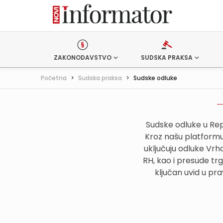
ZAKONODAVSTVO
SUDSKA PRAKSA
Početna
>
Sudska praksa
>
Sudske odluke
Sudske odluke u Rep
Kroz našu platformu,
uključuju odluke Vr
RH, kao i presude tr
ključan uvid u pr