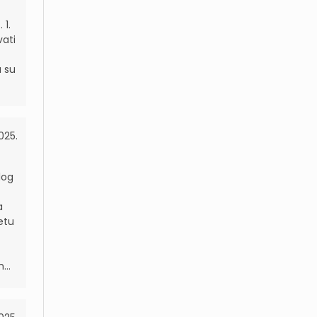
 1.
ati
a su
025.
olog
a
etu
...