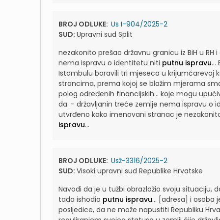
BROJ ODLUKE:
Us I-904/2025-2
SUD:
Upravni sud Split
nezakonito prešao državnu granicu iz BiH u RH 
nema ispravu o identitetu niti
putnu ispravu
...
Istambulu boravili tri mjeseca u krijumčarevoj k
strancima, prema kojoj se blažim mjerama smat
polog određenih financijskih...
koje mogu upućiva
da: - državljanin treće zemlje nema ispravu o id
utvrđeno kako imenovani stranac je nezakonito 
ispravu
...
BROJ ODLUKE:
Usž-3316/2025-2
SUD:
Visoki upravni sud Republike Hrvatske
Navodi da je u tužbi obrazložio svoju situaciju, da
tada ishodio
putnu ispravu
...
[adresa] i osoba j
posljedice, da ne može napustiti Republiku Hr