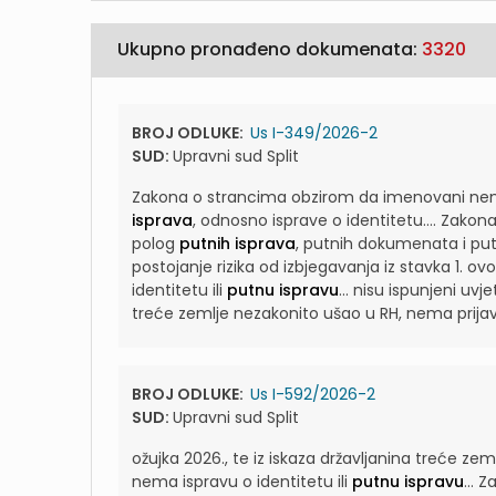
Ukupno pronađeno dokumenata:
3320
BROJ ODLUKE:
Us I-349/2026-2
SUD:
Upravni sud Split
Zakona o strancima obzirom da imenovani nema
isprava
, odnosno isprave o identitetu....
Zakona
polog
putnih isprava
, putnih dokumenata i putn
postojanje rizika od izbjegavanja iz stavka 1. o
identitetu ili
putnu ispravu
...
nisu ispunjeni uvj
treće zemlje nezakonito ušao u RH, nema prijav
BROJ ODLUKE:
Us I-592/2026-2
SUD:
Upravni sud Split
ožujka 2026., te iz iskaza državljanina treće zem
nema ispravu o identitetu ili
putnu ispravu
...
Za