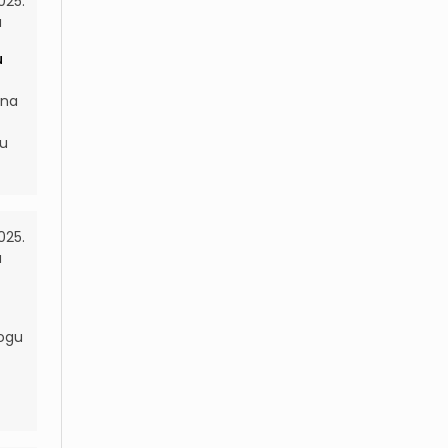
025.
a
u
 na
 u
025.
a
mogu