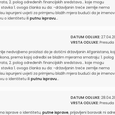
ata, 2. polog određenih financijskih sredstava...
koje mogu
iz stavka 1. ovoga članka su da: -državljanin treće zemlje nema
isu ispunjeni uvjeti za primjenu blažih mjera budući da je imenov
 o identitetu ili
putnu ispravu
...
DATUM ODLUKE:
27.04.2
VRSTA ODLUKE:
Presuda
mlje nedvojbeno proizlazi da je dotični državljanin Afganistana, koj
kona, prema kojoj odredbi se blažim mjerama smatraju: 1. polog
ata, 2. polog određenih financijskih sredstava...
koje mogu
iz stavka 1. ovoga članka su da: -državljanin treće zemlje nema
isu ispunjeni uvjeti za primjenu blažih mjera budući da je imenov
u o identitetu ili
putnu ispravu
...
DATUM ODLUKE:
28.04.2
VRSTA ODLUKE:
Presuda
a isprave o identitetu,
putne isprave
, prijavljeni boravak ni adr