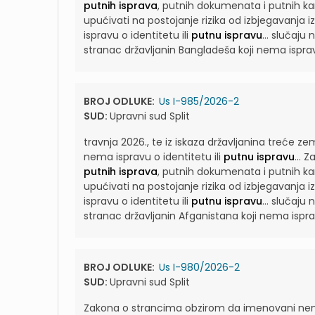
putnih isprava
, putnih dokumenata i putnih kar
upućivati na postojanje rizika od izbjegavanja 
ispravu o identitetu ili
putnu ispravu
...
slučaju n
stranac državljanin Bangladeša koji nema ispravu
BROJ ODLUKE:
Us I-985/2026-2
SUD:
Upravni sud Split
travnja 2026., te iz iskaza državljanina treće ze
nema ispravu o identitetu ili
putnu ispravu
...
Za
putnih isprava
, putnih dokumenata i putnih kar
upućivati na postojanje rizika od izbjegavanja 
ispravu o identitetu ili
putnu ispravu
...
slučaju n
stranac državljanin Afganistana koji nema isprav
BROJ ODLUKE:
Us I-980/2026-2
SUD:
Upravni sud Split
Zakona o strancima obzirom da imenovani nem