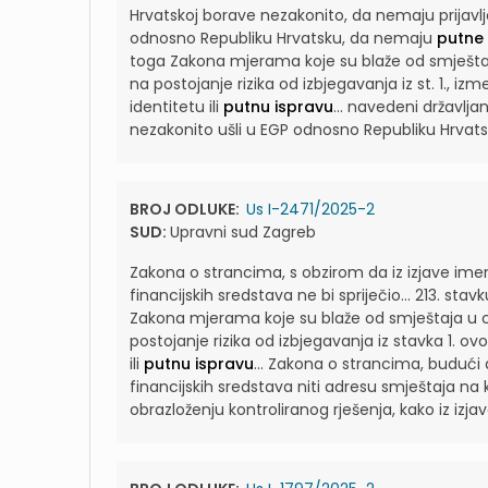
Hrvatskoj borave nezakonito, da nemaju prijavlj
odnosno Republiku Hrvatsku, da nemaju
putne 
toga Zakona mjerama koje su blaže od smještaj
na postojanje rizika od izbjegavanja iz st. 1., i
identitetu ili
putnu ispravu
...
navedeni državljan
nezakonito ušli u EGP odnosno Republiku Hrva
BROJ ODLUKE:
Us I-2471/2025-2
SUD:
Upravni sud Zagreb
Zakona o strancima, s obzirom da iz izjave im
financijskih sredstava ne bi spriječio...
213. stavk
Zakona mjerama koje su blaže od smještaja u c
postojanje rizika od izbjegavanja iz stavka 1. o
ili
putnu ispravu
...
Zakona o strancima, buduć
financijskih sredstava niti adresu smještaja na k
obrazloženju kontroliranog rješenja, kako iz izj