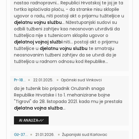
nastao radnopravni...
Republici Hrvatskoj te joj je ta
tvrtka isplaćivala plaću, - da stranke nisu sklopile
ugovor o radu, niti postoji akt o prijamu tužiteljice u
djelatnu vojnu službu
...
Nižestupanjski sudovi su
odbili tužbeni zahtjev kao neosnovan utvrdivši da
tužiteljica nije s tuženicom sklopila ugovor o
djelatnoj vojnoj službi
niti...
postoji akt o prijamu
tužiteljice u
djelatnu vojnu službu
te smatraju
neosnovanim tužbeni zahtjev da se utvrdi da je
tužiteljica u radnom odnosu kod Republike...
Pr-18...
22.01.2025.
Općinski sud Vinkovci
da je tuženik bio pripadnik Oružanih snaga
Republike Hrvatske i to 1. mehanizirane bojne
"Tigrovi" do 28. listopada 2021. kada mu je prestala
djelatna vojna služba
...
AI ANALIZA
Gž-37...
21.01.2026.
Županijski sud Karlovac