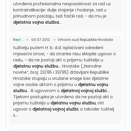
utvrđena profesionalna nesposobnost za rad uz
kontraindikacije: dulje stajanje i hodanje, rad u
prinudnom položaju, teži fizički rad, - da mu je
djelatna vojna služba
...
Revr ...
04.07.2012.
Vrhovni sud Republike Hrvatske
tužitelju putem H. b. d.d. isplaćivani određeni
mjesečni iznosi, - da stranke nisu sklopile ugovor o
radu, - da ne postoji akt o prijamu tužitelja u
djelatnu vojnu službu
...
Hrvatske („Narodne
novine“, broj: 23/95 i 33/95) državljani Republike
Hrvatske stupaju u oružane snage kao djelatne
vojne osobe aktom o prijamu u
djelatnu vojnu
službu
...
ili ugovorom o
djelatnoj vojnoj službi
....
Tijekom postupka je utvrđeno da ne postoji akt o
prijamu tužitelja u
djelatnu vojnu službu
, niti
ugovor o
djelatnoj vojnoj službi
, a također tužitelj
s...