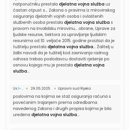
natporučniku prestala
djelatna vojna služba
uz
častan otpust s...
Zakona o pravima iz mirovinskog
osiguranja djelatnih vojnih osoba i ovlaštenih
službenih osoba prestala
djelatna vojna služba
s
pravom na invalidsku mirovinu...
obrane, Uprave za
ljudske resurse, Sektora za upravljanje ljudskim
resursima od 10. veljače 2015. godine proizlazi da je
tužitelju prestala
djelatna vojna služba
...
Žalitelj u
žalbi navodi da je tužitelj kod zasnivanja radnog
odnosa trebao poslodavcu dostaviti rješenje po
osnovu kojega mu je prestala
djelatna vojna
služba
...
Us I-...
29.05.2025.
Upravni sud Rijeka
poslovima na kojima se staž osiguranja računa s
povećanim trajanjem prema odredbama
navedenog Zakona i drugih propisa kojima je bila
uređena
djelatna vojna služba
...