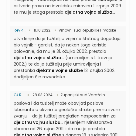
ostvario pravo na invalidsku mirovinu 1. srpnja 2009.
te mu je stoga prestala
djelatna vojna služba
...
Rev 4...
11.10.2022.
Vrhovni sud Republike Hrvatske
utvrđenje da je tužitelj u vrijeme štetnog događaja
bio vojnik - gardist, da je nakon toga koristio
bolovanje, da mu je 31. ožujka 2002. prestala
djelatna vojna služba
...
(umirovljen s 1. travnja
2002.) te da je tužitelju prije umirovljenja i
prestanka
djelatne vojne službe
13. ožujka 2002.
dodijeljen čin razvodnika...
Gž R ...
28.03.2024.
Županijski sud Varaždin
poslova i da tužitelj može obavljati poslove
laboranta u okvirima geološke struke prema svom
zvanju - da je tužitelj proglašen nesposobnim za
djelatnu vojnu službu
...
rješenjem Ministarstva
obrane od 26. rujna 2011. i da mu je prestala
djelatna vojna službe
s danom 18. studenim 2011.