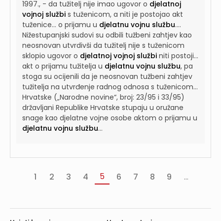
1997., - da tužitelj nije imao ugovor o
djelatnoj
vojnoj službi
s tuženicom, a niti je postojao akt
tuženice...
o prijamu u
djelatnu vojnu službu
....
Nižestupanjski sudovi su odbili tužbeni zahtjev kao
neosnovan utvrdivši da tužitelj nije s tuženicom
sklopio ugovor o
djelatnoj vojnoj službi
niti postoji...
akt o prijamu tužitelja u
djelatnu vojnu službu
, pa
stoga su ocijenili da je neosnovan tužbeni zahtjev
tužitelja na utvrđenje radnog odnosa s tuženicom...
Hrvatske („Narodne novine“, broj: 23/95 i 33/95)
državljani Republike Hrvatske stupaju u oružane
snage kao djelatne vojne osobe aktom o prijamu u
djelatnu vojnu službu
...
5
1
2
3
4
6
7
8
9
...
«
‹
Sljede
P
Prva
Prethodna
›
»