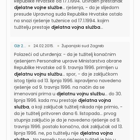
Republike Hrvatske od 17.1.1994. utvrđen prestanak
djelatne vojne službe
...
rješenja, - da je slijedom
presude Upravnog suda Republike Hrvatske ostalo
na snazi rješenje tuženice od 17.1.1994. kojim
tužitelju prestaje
djelatna vojna služba
...
Gžr 2...
24.02.2015.
Županijski sud Zagreb
Polazeći od utvrđenja: - da je tužitelj konačnim
rješenjem Personalne uprave Ministarstva obrane
Republike Hrvatske od 9. travnja 1996. primljen u
djelatnu vojnu službu
...
spor, - da je zaključkom
istog tijela od 13. lipnja 1996. ispravljeno navedeno
rješenje od 9. travnja 1996. na način da se
imenovani prima u
djelatnu vojnu službu
...
do 30.
lipnja 1996. kada mu prestaje
djelatna vojna
služba
, a koji zaključak tužitelj nikada nije primio, -
da je tužitelj pritvoren dana 6. listopada...
prvog
stupnja zaključio je da je navedeno rješenje od 9.
travnja 1996. postalo konačno, dok zaključak od 13.
lipnja 1996. ne, pa tužitelju nije
djelatna vojna
služba
...
Na temelju tog rješenja tužitelj je bio u