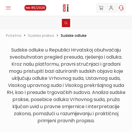
NN 85/2026
Početna
>
Sudska praksa
>
Sudske odluke
Sudske odluke u Republici Hrvatskoj obuhvaćaju
sveobuhvatan pregled presuda, rješenja i odluka.
Kroz našu platformu, pravni stručnjaci i građani
mogu pristupiti bazi ažuriranih sudskih objava koje
uključuju odluke Vrhovnog suda, Ustavnog suda,
Visokog upravnog suda i Visokog prekršajnog suda
RH, kao i presude trgovačkih sudova. Analiza sudske
prakse, posebice odluka Vrhovnog suda, pruža
ključan uvid u pravne smjernice i interpretacije
zakona, pomažući u razumijevanju i praktičnoj
primjeni pravnih propisa.