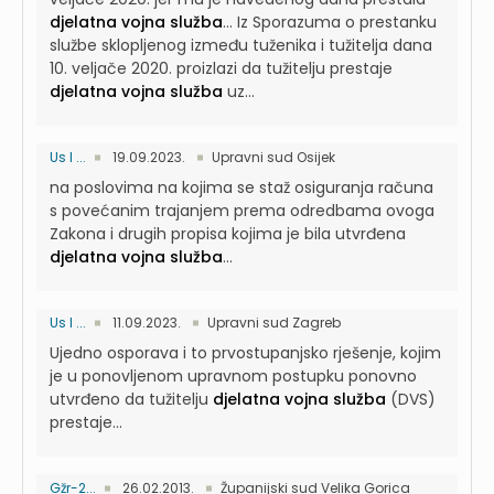
djelatna vojna služba
...
Iz Sporazuma o prestanku
službe sklopljenog između tuženika i tužitelja dana
10. veljače 2020. proizlazi da tužitelju prestaje
djelatna vojna služba
uz...
Us I ...
19.09.2023.
Upravni sud Osijek
na poslovima na kojima se staž osiguranja računa
s povećanim trajanjem prema odredbama ovoga
Zakona i drugih propisa kojima je bila utvrđena
djelatna vojna služba
...
Us I ...
11.09.2023.
Upravni sud Zagreb
Ujedno osporava i to prvostupanjsko rješenje, kojim
je u ponovljenom upravnom postupku ponovno
utvrđeno da tužitelju
djelatna vojna služba
(DVS)
prestaje...
Gžr-2...
26.02.2013.
Županijski sud Velika Gorica