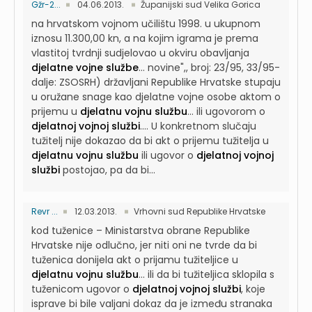
Gžr-2...
04.06.2013.
Županijski sud Velika Gorica
na hrvatskom vojnom učilištu 1998. u ukupnom
iznosu 11.300,00 kn, a na kojim igrama je prema
vlastitoj tvrdnji sudjelovao u okviru obavljanja
djelatne vojne službe
...
novine",, broj: 23/95, 33/95-
dalje: ZSOSRH) državljani Republike Hrvatske stupaju
u oružane snage kao djelatne vojne osobe aktom o
prijemu u
djelatnu vojnu službu
...
ili ugovorom o
djelatnoj vojnoj službi
....
U konkretnom slučaju
tužitelj nije dokazao da bi akt o prijemu tužitelja u
djelatnu vojnu službu
ili ugovor o
djelatnoj vojnoj
službi
postojao, pa da bi...
Revr ...
12.03.2013.
Vrhovni sud Republike Hrvatske
kod tuženice – Ministarstva obrane Republike
Hrvatske nije odlučno, jer niti oni ne tvrde da bi
tuženica donijela akt o prijamu tužiteljice u
djelatnu vojnu službu
...
ili da bi tužiteljica sklopila s
tuženicom ugovor o
djelatnoj vojnoj službi
, koje
isprave bi bile valjani dokaz da je između stranaka