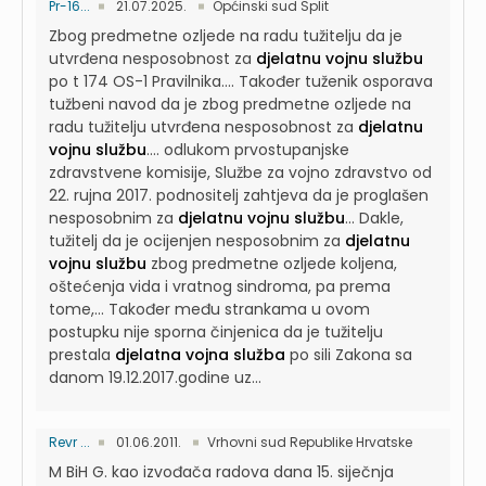
Pr-16...
21.07.2025.
Općinski sud Split
Zbog predmetne ozljede na radu tužitelju da je
utvrđena nesposobnost za
djelatnu vojnu službu
po t 174 OS-1 Pravilnika....
Također tuženik osporava
tužbeni navod da je zbog predmetne ozljede na
radu tužitelju utvrđena nesposobnost za
djelatnu
vojnu službu
....
odlukom prvostupanjske
zdravstvene komisije, Službe za vojno zdravstvo od
22. rujna 2017. podnositelj zahtjeva da je proglašen
nesposobnim za
djelatnu vojnu službu
...
Dakle,
tužitelj da je ocijenjen nesposobnim za
djelatnu
vojnu službu
zbog predmetne ozljede koljena,
oštećenja vida i vratnog sindroma, pa prema
tome,...
Također među strankama u ovom
postupku nije sporna činjenica da je tužitelju
prestala
djelatna vojna služba
po sili Zakona sa
danom 19.12.2017.godine uz...
Revr ...
01.06.2011.
Vrhovni sud Republike Hrvatske
M BiH G. kao izvođača radova dana 15. siječnja