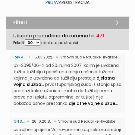
PRIJAVA
REGISTRACIJA
Filteri
Ukupno pronađeno dokumenata:
471
Prikaži
rezultata po stranici
Rev 4...
15.03.2022.
Vrhovni sud Republike Hrvatske
US-2095/06-4 od 20. rujna 2007. kojim je uvažena
tužba tužitelja i poništena ranija rješenja tužene
kojima je utvrđeno da tužitelju prestaje
djelatna
vojna služba
...
prvostupanjskog suda iz stanja spisa
proizlazi kako tuženica smatra da tužitelj nema
pravo na isplatu otpremnine jer tužitelj nije
dokazao osnov prestanka
djelatne vojne službe
...
Gr1 3...
26.10.2018.
Vrhovni sud Republike Hrvatske
ustrojbenoj cjelini Vojno-pomorskog sektora srednji