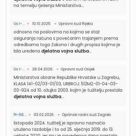
na temelju rješenja Ministarstva...
Us I-...
10.10.2025.
Upravni sud Rijeka
odnosno na poslovima na kojima se staž
osiguranja računa s povećanim trajanjem prema
odredbama toga Zakona i drugih propisa kojima je
bila uređena
djelatna vojna služba
...
Us I-...
28.04.2026.
Upravni sud Osijek
Ministarstva obrane Republike Hrvatske u Zagrebu,
KLASA 141-02/03-01/03, URBROJ: 512M2-01-04-03-
03-924 od 10. ožujka 2003. kojim je tužitelju prestala
djelatna vojna služba
...
Pr-56...
03.02.2025.
Općinski radni sud Zagreb
listopada 2024. tužitelj je ispravno naznačio
utuženo razdoblje i to od 25. siječnja 2019. do 13.
veljače 2020. jer mu je navedenog dana prestala