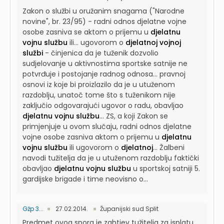
Zakon o službi u oružanim snagama ("Narodne
novine", br. 23/95) - radni odnos djelatne vojne
osobe zasniva se aktom o prijemu u
djelatnu
vojnu službu
ili...
ugovorom o
djelatnoj vojnoj
službi
- činjenica da je tuženik dozvolio
sudjelovanje u aktivnostima sportske satnije ne
potvrđuje i postojanje radnog odnosa...
pravnoj
osnovi iz koje bi proizlazilo da je u utuženom
razdoblju, unatoč tome što s tuženikom nije
zaključio odgovarajući ugovor o radu, obavljao
djelatnu vojnu službu
...
ZS, a koji Zakon se
primjenjuje u ovom slučaju, radni odnos djelatne
vojne osobe zasniva aktom o prijemu u
djelatnu
vojnu službu
ili ugovorom o
djelatnoj
...
Žalbeni
navodi tužitelja da je u utuženom razdoblju faktički
obavljao
djelatnu vojnu službu
u sportskoj satniji 5.
gardijske brigade i time neovisno o...
Gžp 3...
27.02.2014.
Županijski sud Split
Predmet ovog spora je zahtjev tužitelja za isplatu