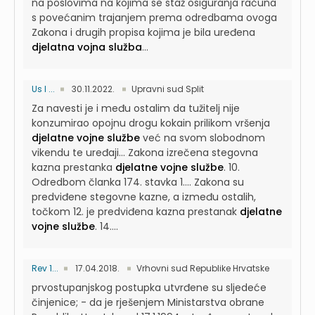
na poslovima na kojima se staž osiguranja računa
s povećanim trajanjem prema odredbama ovoga
Zakona i drugih propisa kojima je bila uređena
djelatna vojna služba
...
Us I ...
30.11.2022.
Upravni sud Split
Za navesti je i među ostalim da tužitelj nije
konzumirao opojnu drogu kokain prilikom vršenja
djelatne vojne službe
već na svom slobodnom
vikendu te uređaji...
Zakona izrečena stegovna
kazna prestanka
djelatne vojne službe
. 10.
Odredbom članka 174. stavka 1....
Zakona su
predviđene stegovne kazne, a između ostalih,
točkom 12. je predviđena kazna prestanak
djelatne
vojne službe
. 14....
Rev 1...
17.04.2018.
Vrhovni sud Republike Hrvatske
prvostupanjskog postupka utvrđene su sljedeće
činjenice; - da je rješenjem Ministarstva obrane