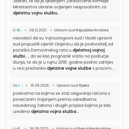
Jadran, te da je rješenjem Zdravstvene komisije
Ministarstva obrane ocijenjen nesposobnim za
djelatnu vojnu službu
...
U-III...
09.12.2021.
Ustavni sud Republike Hrvatske
navodeći da su Vojnostegovni sud i Visoki upravni
sud propustili cijeniti činjenicu da je podnositelj od
početka Domovinskog rata u
djelatnoj vojnoj
službi
...
, da se kao prognanik vratio na područje
Slunja, te da je u rujnu 2016. godine podnio zahtjev
u vezi prestanka
djelatne vojne službe
s pravom...
Us I-...
15.05.2025.
Upravni sud Rijeka
poslovima na kojima se staž osiguranja računa s
povećanim trajanjem prema odredbama
navedenog Zakona i drugih propisa kojima je bila
uređena
djelatna vojna služba
...
U-III...
26.05.2022.
Ustavni sud Republike Hrvatske