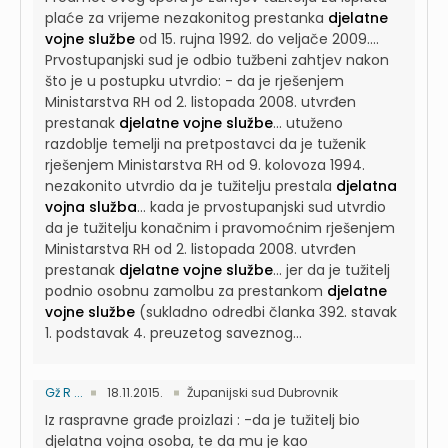
plaće za vrijeme nezakonitog prestanka
djelatne
vojne službe
od 15. rujna 1992. do veljače 2009....
Prvostupanjski sud je odbio tužbeni zahtjev nakon
što je u postupku utvrdio: - da je rješenjem
Ministarstva RH od 2. listopada 2008. utvrđen
prestanak
djelatne vojne službe
...
utuženo
razdoblje temelji na pretpostavci da je tuženik
rješenjem Ministarstva RH od 9. kolovoza 1994.
nezakonito utvrdio da je tužitelju prestala
djelatna
vojna služba
...
kada je prvostupanjski sud utvrdio
da je tužitelju konačnim i pravomoćnim rješenjem
Ministarstva RH od 2. listopada 2008. utvrđen
prestanak
djelatne vojne službe
...
jer da je tužitelj
podnio osobnu zamolbu za prestankom
djelatne
vojne službe
(sukladno odredbi članka 392. stavak
1. podstavak 4. preuzetog saveznog...
Gž R ...
18.11.2015.
Županijski sud Dubrovnik
Iz raspravne građe proizlazi : -da je tužitelj bio
djelatna vojna osoba, te da mu je kao