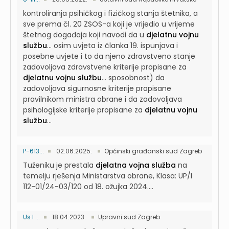
kontroliranja psihičkog i fizičkog stanja štetnika, a
sve prema čl. 20 ZSOS-a koji je vrijedio u vrijeme
štetnog događaja koji navodi da u
djelatnu vojnu
službu
...
osim uvjeta iz članka 19. ispunjava i
posebne uvjete i to da njeno zdravstveno stanje
zadovoljava zdravstvene kriterije propisane za
djelatnu vojnu službu
...
sposobnost) da
zadovoljava sigurnosne kriterije propisane
pravilnikom ministra obrane i da zadovoljava
psihologijske kriterije propisane za
djelatnu vojnu
službu
...
P-613...
02.06.2025.
Općinski građanski sud Zagreb
Tuženiku je prestala
djelatna vojna služba
na
temelju rješenja Ministarstva obrane, Klasa: UP/I
112-01/24-03/120 od 18. ožujka 2024....
Us I ...
18.04.2023.
Upravni sud Zagreb