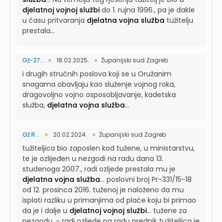
djelatnoj vojnoj službi
do 1. rujna 1996., pa je dakle
u času pritvaranja
djelatna vojna služba
tužitelju
prestala...
Gž-27...
18.02.2025.
Županijski sud Zagreb
i drugih stručnih poslova koji se u Oružanim
snagama obavljaju kao služenje vojnog roka,
dragovoljno vojno osposobljavanje, kadetska
služba,
djelatna vojna služba
...
Gž R ...
20.02.2024.
Županijski sud Zagreb
tužiteljica bio zaposlen kod tužene, u ministarstvu,
te je ozlijeđen u nezgodi na radu dana 13.
studenoga 2007., radi ozljede prestala mu je
djelatna vojna služba
...
poslovni broj Pr-331/15-18
od 12. prosinca 2016. tuženoj je naloženo da mu
isplati razliku u primanjima od plaće koju bi primao
da je i dalje u
djelatnoj vojnoj službi
...
tužene za
nezgodu, - radi ozljede na radu prednik tužiteljica je