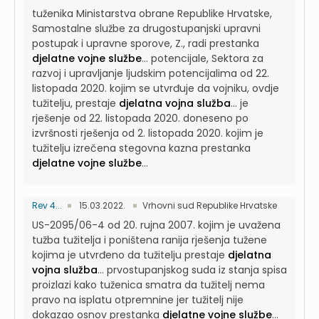
tuženika Ministarstva obrane Republike Hrvatske,
Samostalne službe za drugostupanjski upravni
postupak i upravne sporove, Z., radi prestanka
djelatne vojne službe
...
potencijale, Sektora za
razvoj i upravljanje ljudskim potencijalima od 22.
listopada 2020. kojim se utvrđuje da vojniku, ovdje
tužitelju, prestaje
djelatna vojna služba
...
je
rješenje od 22. listopada 2020. doneseno po
izvršnosti rješenja od 2. listopada 2020. kojim je
tužitelju izrečena stegovna kazna prestanka
djelatne vojne službe
...
Rev 4...
15.03.2022.
Vrhovni sud Republike Hrvatske
US-2095/06-4 od 20. rujna 2007. kojim je uvažena
tužba tužitelja i poništena ranija rješenja tužene
kojima je utvrđeno da tužitelju prestaje
djelatna
vojna služba
...
prvostupanjskog suda iz stanja spisa
proizlazi kako tuženica smatra da tužitelj nema
pravo na isplatu otpremnine jer tužitelj nije
dokazao osnov prestanka
djelatne vojne službe
...