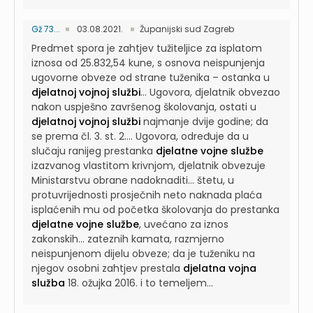
Gž 73...
03.08.2021.
Županijski sud Zagreb
Predmet spora je zahtjev tužiteljice za isplatom
iznosa od 25.832,54 kune, s osnova neispunjenja
ugovorne obveze od strane tuženika – ostanka u
djelatnoj vojnoj službi
...
Ugovora, djelatnik obvezao
nakon uspješno završenog školovanja, ostati u
djelatnoj vojnoj službi
najmanje dvije godine; da
se prema čl. 3. st. 2....
Ugovora, određuje da u
slučaju ranijeg prestanka
djelatne vojne službe
izazvanog vlastitom krivnjom, djelatnik obvezuje
Ministarstvu obrane nadoknaditi...
štetu, u
protuvrijednosti prosječnih neto naknada plaća
isplaćenih mu od početka školovanja do prestanka
djelatne vojne službe
, uvećano za iznos
zakonskih...
zateznih kamata, razmjerno
neispunjenom dijelu obveze; da je tuženiku na
njegov osobni zahtjev prestala
djelatna vojna
služba
18. ožujka 2016. i to temeljem...