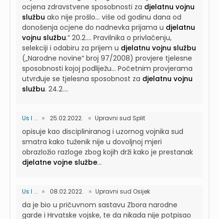
ocjena zdravstvene sposobnosti za
djelatnu vojnu
službu
ako nije prošlo...
više od godinu dana od
donošenja ocjene do nadnevka prijama u
djelatnu
vojnu službu
.“ 20.2....
Pravilnika o privlačenju,
selekciji i odabiru za prijem u
djelatnu vojnu službu
(„Narodne novine“ broj 97/2008) provjere tjelesne
sposobnosti kojoj podliježu...
Početnim provjerama
utvrđuje se tjelesna sposobnost za
djelatnu vojnu
službu
. 24.2....
Us I ...
25.02.2022.
Upravni sud Split
opisuje kao discipliniranog i uzornog vojnika sud
smatra kako tuženik nije u dovoljnoj mjeri
obrazložio razloge zbog kojih drži kako je prestanak
djelatne vojne službe
...
Us I ...
08.02.2022.
Upravni sud Osijek
da je bio u pričuvnom sastavu Zbora narodne
garde i Hrvatske vojske, te da nikada nije potpisao