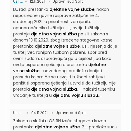
Us I ...
12.11.2021.
Upravni sud Split
D., radi prestanka
djelatne vojne službe
, nakon
neposredne i javne rasprave zaključene 4.
studenog 2021. u prisutnosti zamjenika
opunomoćenika tužitelja...
J., ovdje tužitelju,
prestaje
djelatna vojna služba
po sili zakona s
danom 13.10.2020. zbog izrečene stegovne kazne
prestanka
djelatne vojne službe
, uz...
rješenja da je
tužitelj već ranijom tužbom pokrenu spor pred
ovim sudom, osporavajući ga u cijelosti, pa kako
ovdje osporena rješenja o prestanku
djelatne
vojne službe
...
navedenog, predlaže donijeti
presudu kojom će se usvojiti tužbeni zahtjev i
poništiti osporena rješenja i utvrditi da tužitelju nije
prestala
djelatna vojna služba
...
i naložiti tuženiku
vraćanje tužitelja u
djelatnu vojnu službu
....
UsIrs...
04.11.2021.
Upravni sud Split
Zakona o službi u OS RH izriče stegovna kazna
prestanka
djelatne vojne službe
. 2....
predlaže sudu