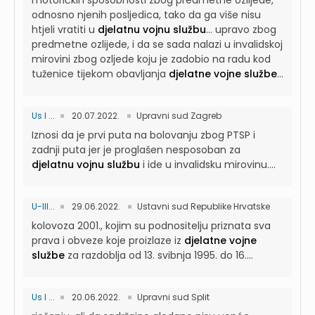
motoričkih sposobnosti zbog predmetne ozlijede,
odnosno njenih posljedica, tako da ga više nisu
htjeli vratiti u
djelatnu vojnu službu
...
upravo zbog
predmetne ozlijede, i da se sada nalazi u invalidskoj
mirovini zbog ozljede koju je zadobio na radu kod
tuženice tijekom obavljanja
djelatne vojne službe
...
Us I ...
20.07.2022.
Upravni sud Zagreb
Iznosi da je prvi puta na bolovanju zbog PTSP i
zadnji puta jer je proglašen nesposoban za
djelatnu vojnu službu
i ide u invalidsku mirovinu....
U-III...
29.06.2022.
Ustavni sud Republike Hrvatske
kolovoza 2001., kojim su podnositelju priznata sva
prava i obveze koje proizlaze iz
djelatne vojne
službe
za razdoblja od 13. svibnja 1995. do 16....
Us I ...
20.06.2022.
Upravni sud Split