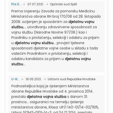
Pnš 5...
07.07.2021.
Općinski sud Split
Prema Uvjerenju Zavoda za pomorsku Medicinu
Ministarstva obrane RH broj 170/08 od 28. listopada
2008. ocijenjen je sposobnim za
djelatnu vojnu
službu
,...
utvrđivanju zdravstvene sposobnosti za
vojnu službu (Narodne Novine 97/08.) kao i
Pravilniku o privlačenju, selekciji i odabiru za prijam
u
djelatnu vojnu službu
...
provjeri tjelesne
sposobnosti djelatne vojne osobe u skladu s tada
važećim Pravilnikom o privlačenju, selekciji i
odabiru kandidata za prijam u
djelatnu vojnu
službu
...
U-III...
19.05.2021.
Ustavni sud Republike Hrvatske
Podnositeljica kojoj je rješenjem Ministarstva
obrane Republike Hrvatske od 4. prosinca 2014.
prestala
djelatna vojna služba
s danom 31.
prosinca...
osiguranici na temelju rješenja
ministarstva obrane, Klasa: UP/I 140-01/14-02/1105,
Urbroj: 512M2-0101-14-3, od 04.12.2014. prestala