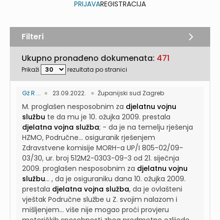
PRIJAVA
REGISTRACIJA
Filteri
Ukupno pronađeno dokumenata:
471
Prikaži
rezultata po stranici
Gž R ...
23.09.2022.
Županijski sud Zagreb
M. proglašen nesposobnim za
djelatnu vojnu
službu
te da mu je 10. ožujka 2009. prestala
djelatna vojna služba
; - da je na temelju rješenja
HZMO, Područne...
osiguranik rješenjem
Zdravstvene komisije MORH-a UP/I 805-02/09-
03/30, ur. broj 512M2-0303-09-3 od 21. siječnja
2009. proglašen nesposobnim za
djelatnu vojnu
službu
...
, da je osiguraniku dana 10. ožujka 2009.
prestala
djelatna vojna služba
, da je ovlašteni
vještak Područne službe u Z. svojim nalazom i
mišljenjem...
više nije mogao proći provjeru