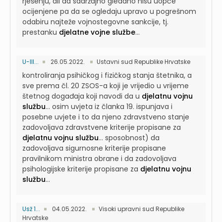
rješenju, ali da sadržajno gledano nisu uopće
ocijenjene pa da se ogledaju upravo u pogrešnom
odabiru najteže vojnostegovne sankcije, tj.
prestanku
djelatne vojne službe
...
U-III...
26.05.2022.
Ustavni sud Republike Hrvatske
kontroliranja psihičkog i fizičkog stanja štetnika, a
sve prema čl. 20 ZSOS-a koji je vrijedio u vrijeme
štetnog događaja koji navodi da u
djelatnu vojnu
službu
...
osim uvjeta iz članka 19. ispunjava i
posebne uvjete i to da njeno zdravstveno stanje
zadovoljava zdravstvene kriterije propisane za
djelatnu vojnu službu
...
sposobnost) da
zadovoljava sigurnosne kriterije propisane
pravilnikom ministra obrane i da zadovoljava
psihologijske kriterije propisane za
djelatnu vojnu
službu
...
Usž 1...
04.05.2022.
Visoki upravni sud Republike
Hrvatske