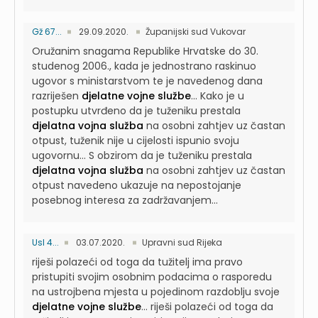
Gž 67...
29.09.2020.
Županijski sud Vukovar
Oružanim snagama Republike Hrvatske do 30.
studenog 2006., kada je jednostrano raskinuo
ugovor s ministarstvom te je navedenog dana
razriješen
djelatne vojne službe
...
Kako je u
postupku utvrđeno da je tuženiku prestala
djelatna vojna služba
na osobni zahtjev uz častan
otpust, tuženik nije u cijelosti ispunio svoju
ugovornu...
S obzirom da je tuženiku prestala
djelatna vojna služba
na osobni zahtjev uz častan
otpust navedeno ukazuje na nepostojanje
posebnog interesa za zadržavanjem...
UsI 4...
03.07.2020.
Upravni sud Rijeka
riješi polazeći od toga da tužitelj ima pravo
pristupiti svojim osobnim podacima o rasporedu
na ustrojbena mjesta u pojedinom razdoblju svoje
djelatne vojne službe
...
riješi polazeći od toga da