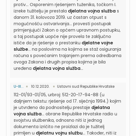
protiv...
Osporenim rješenjem tuženika, točkom I.
izreke tužitelju je prestala
djelatna vojna služba
s
danom 31. kolovoza 2019. uz častan otpust s
mogućnošću ostvarivanja...
provesti postupak
primjenjujući Zakon o općem upravnom postupku,
a taj postupak uopće nije provela te zaključno
ističe da je rješenje o prestanku
djelatne vojne
službe
...
na poslovima na kojima se staž osiguranja
računa s povećanim trajanjem prema odredbama
ovoga Zakona i drugih propisa kojima je bila
uređena
djelatna vojna služba
...
U-III...
10.12.2020.
Ustavni sud Republike Hrvatske
112-01/93-01/05, urbroj: 512-20-17-94-88 (u
daljnjem tekstu: rješenje od 17. siječnja 1994.) kojim
je utvrđeno da podnositelju prestaje
djelatna
vojna služba
...
obrane Republike Hrvatske radio u
svojstvu službenika, odnosno niti iz jednog
dokumenta izričito ne proizlazi da je tužitelj
primljen u
djelatnu vojnu službu
...
Također, niti iz