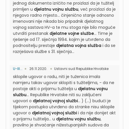
jednog dokumenta izričito ne proizlazi da je tužitelj
primljen u
djelatnu vojnu službu
, već proizlazi da je
njegovo radno mjesto...
činjenično stanje odnosno
imenovani nije nikada bio pripadnik djelatnog
vojnog sastava HV-a te mu stoga nije bilo moguće
utvrditi prestanak
djelatne vojne službe
...
Time je
rješenje od 17. siječnja 1994. kojim je utvrđeno da
podnositelju prestaje
djelatna vojna služba
i da se
razrješava službe s 31. siječnja...
U-III...
26.11.2020.
Ustavni sud Republike Hrvatske
sklopile ugovor o radu, niti je tuženica imala
namjeru takav ugovor sklopiti s tužiteljima, - da ne
postoje akti o prijamu tužitelja u
djelatnu vojnu
službu
...
Republike Hrvatske niti su zaključeni
ugovori o
djelatnoj vojnoj službi
...
) (...) budući je
tijekom postupka utvrđeno da stranke nisu sklopile
ugovor o
djelatnoj vojnoj službi
i da nije donijet akt
o prijamu tužitelja...
u
djelatnu vojnu službu
,
pravilno je shvaćanje nižestupanjskih sudova da