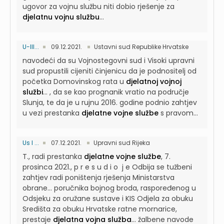
ugovor za vojnu službu niti dobio rješenje za
djelatnu vojnu službu
...
U-III...
09.12.2021.
Ustavni sud Republike Hrvatske
navodeći da su Vojnostegovni sud i Visoki upravni
sud propustili cijeniti činjenicu da je podnositelj od
početka Domovinskog rata u
djelatnoj vojnoj
službi
...
, da se kao prognanik vratio na područje
Slunja, te da je u rujnu 2016. godine podnio zahtjev
u vezi prestanka
djelatne vojne službe
s pravom...
Us I ...
07.12.2021.
Upravni sud Rijeka
T., radi prestanka
djelatne vojne službe
, 7.
prosinca 2021., p r e s u d i o j e Odbija se tužbeni
zahtjev radi poništenja rješenja Ministarstva
obrane...
poručnika bojnog broda, raspoređenog u
Odsjeku za oružane sustave i KIS Odjela za obuku
Središta za obuku Hrvatske ratne mornarice,
prestaje
djelatna vojna služba
...
žalbene navode