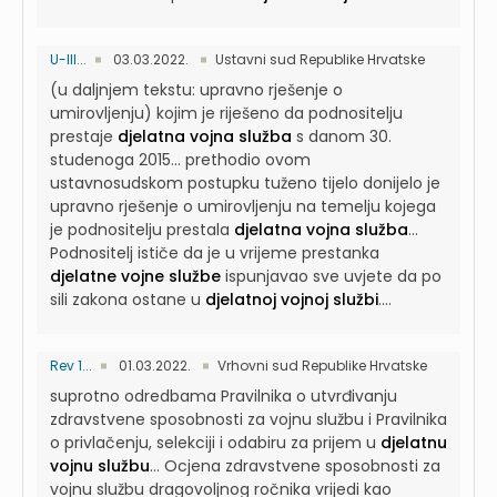
U-III...
03.03.2022.
Ustavni sud Republike Hrvatske
(u daljnjem tekstu: upravno rješenje o
umirovljenju) kojim je riješeno da podnositelju
prestaje
djelatna vojna služba
s danom 30.
studenoga 2015...
prethodio ovom
ustavnosudskom postupku tuženo tijelo donijelo je
upravno rješenje o umirovljenju na temelju kojega
je podnositelju prestala
djelatna vojna služba
...
Podnositelj ističe da je u vrijeme prestanka
djelatne vojne službe
ispunjavao sve uvjete da po
sili zakona ostane u
djelatnoj vojnoj službi
....
Rev 1...
01.03.2022.
Vrhovni sud Republike Hrvatske
suprotno odredbama Pravilnika o utvrđivanju
zdravstvene sposobnosti za vojnu službu i Pravilnika
o privlačenju, selekciji i odabiru za prijem u
djelatnu
vojnu službu
...
Ocjena zdravstvene sposobnosti za
vojnu službu dragovoljnog ročnika vrijedi kao