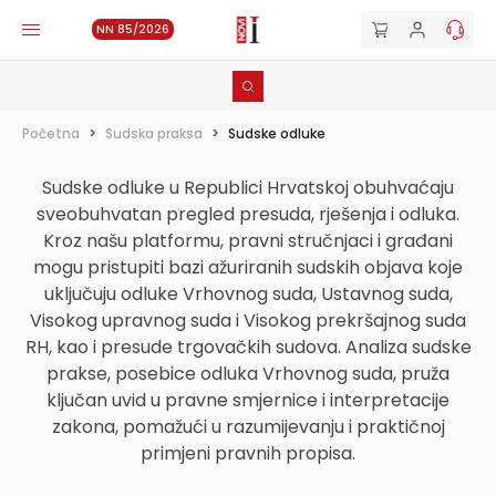
NN 85/2026
Početna
>
Sudska praksa
>
Sudske odluke
Sudske odluke u Republici Hrvatskoj obuhvaćaju
sveobuhvatan pregled presuda, rješenja i odluka.
Kroz našu platformu, pravni stručnjaci i građani
mogu pristupiti bazi ažuriranih sudskih objava koje
uključuju odluke Vrhovnog suda, Ustavnog suda,
Visokog upravnog suda i Visokog prekršajnog suda
RH, kao i presude trgovačkih sudova. Analiza sudske
prakse, posebice odluka Vrhovnog suda, pruža
ključan uvid u pravne smjernice i interpretacije
zakona, pomažući u razumijevanju i praktičnoj
primjeni pravnih propisa.