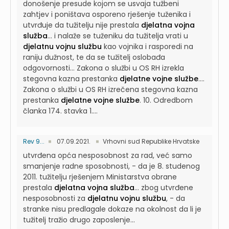
donošenje presude kojom se usvaja tužbeni
zahtjev i poništava osporeno rješenje tuženika i
utvrđuje da tužitelju nije prestala
djelatna vojna
služba
...
i nalaže se tuženiku da tužitelja vrati u
djelatnu vojnu službu
kao vojnika i rasporedi na
raniju dužnost, te da se tužitelj oslobađa
odgovornosti...
Zakona o službi u OS RH izrekla
stegovna kazna prestanka
djelatne vojne službe
....
Zakona o službi u OS RH izrečena stegovna kazna
prestanka
djelatne vojne službe
. 10. Odredbom
članka 174. stavka 1....
Rev 9...
07.09.2021.
Vrhovni sud Republike Hrvatske
utvrđena opća nesposobnost za rad, već samo
smanjenje radne sposobnosti, - da je 8. studenog
2011. tužitelju rješenjem Ministarstva obrane
prestala
djelatna vojna služba
...
zbog utvrđene
nesposobnosti za
djelatnu vojnu službu
, - da
stranke nisu predlagale dokaze na okolnost da li je
tužitelj tražio drugo zaposlenje...