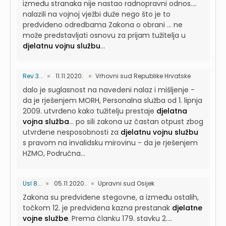
između stranaka nije nastao radnopravni odnos....
nalazili na vojnoj vježbi duže nego što je to
predviđeno odredbama Zakona o obrani ... ne
može predstavljati osnovu za prijam tužitelja u
djelatnu vojnu službu
...
Rev 3...
11.11.2020.
Vrhovni sud Republike Hrvatske
dalo je suglasnost na navedeni nalaz i mišljenje -
da je rješenjem MORH, Personalna služba od 1. lipnja
2009. utvrđeno kako tužitelju prestaje
djelatna
vojna služba
...
po sili zakona uz častan otpust zbog
utvrđene nesposobnosti za
djelatnu vojnu službu
s pravom na invalidsku mirovinu - da je rješenjem
HZMO, Područna...
UsI 8...
05.11.2020.
Upravni sud Osijek
Zakona su predviđene stegovne, a između ostalih,
točkom 12. je predviđena kazna prestanak
djelatne
vojne službe
. Prema članku 179. stavku 2....