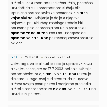
tužitelja i dokumentaciju priloženu žalbi, pogrešno
utvrdivši da su u predmetnom slučaju bile
ispunjene pretpostavke za prestanak
djelatne
vojne službe
...
Mišljenja je da je o njegovoj
najnovijoj pritužbi zbog mobinga trebalo biti
odlučeno prije donošenja odluke o prestanku
djelatne vojne službe
, kao i da...
Podsjeća da
djelatna vojna služba
po rečenoj osnovi prestaje
ex lege....
Pr 33...
22.11.2021.
Općinski sud Split
Osim toga, za istaknuti je kako je upravo ZK MORH-
a svojim rješenjem od 17.7.2003. ocijenio tužitelja
nesposobnim za
djelatnu vojnu službu
te mu je
djelatna...
Stoga, ovaj sud smatra, da je upravo
tužena svojim postupcima i radnjama proglasila
tužitelja nesposobnim za
djelatnu vojnu službu
, ne
utvrđujući pri tom...