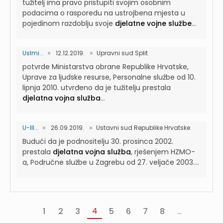
tužitelj ima pravo pristupiti svojim osobnim
podacima o rasporedu na ustrojbena mjesta u
pojedinom razdoblju svoje
djelatne vojne službe
...
UsImi...
12.12.2019.
Upravni sud Split
potvrde Ministarstva obrane Republike Hrvatske,
Uprave za ljudske resurse, Personalne službe od 10.
lipnja 2010. utvrđeno da je tužitelju prestala
djelatna vojna služba
...
U-III...
26.09.2019.
Ustavni sud Republike Hrvatske
Budući da je podnositelju 30. prosinca 2002.
prestala
djelatna vojna služba
, rješenjem HZMO-
a, Područne službe u Zagrebu od 27. veljače 2003....
4
1
2
3
5
6
7
8
...
«
‹
Sljedeća
Pos
Prva
Prethodna
›
»