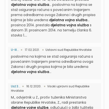
djelatna vojna služba
...
poslovima na kojima se
staž osiguranja računa s povećanim trajanjem
prema odredbama ovoga Zakona i drugih propisa
kojima je bila uređena
djelatna vojna služba
...
prosinca 2014. prestala
djelatna vojna služba
s
danom 31. prosincem 2014. na temelju članka 6.
stavka 1....
U-III...
17.02.2021.
Ustavni sud Republike Hrvatske
poslovima na kojima se staž osiguranja računa s
povećanim trajanjem prema odredbama ovoga
Zakona i drugih propisa kojima je bila uređena
djelatna vojna služba
...
Usž 3...
16.12.2020.
Visoki upravni sud Republike
Hrvatske
M., odvjetnik u Z., protiv tuženika Ministarstva
obrane Republike Hrvatske, Z., radi prestanka
djelatne vojne službe
, odlučujući o žalbi tužitelja