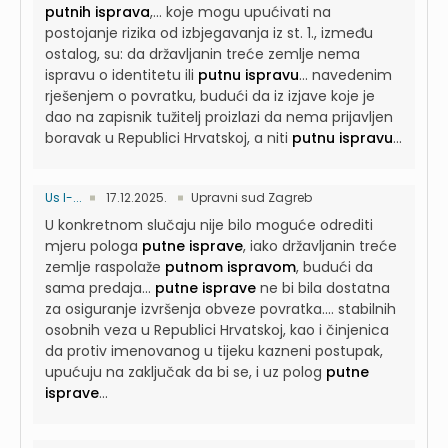
putnih isprava
,...
koje mogu upućivati na
postojanje rizika od izbjegavanja iz st. 1., između
ostalog, su: da državljanin treće zemlje nema
ispravu o identitetu ili
putnu ispravu
...
navedenim
rješenjem o povratku, budući da iz izjave koje je
dao na zapisnik tužitelj proizlazi da nema prijavljen
boravak u Republici Hrvatskoj, a niti
putnu ispravu
...
Us I-...
17.12.2025.
Upravni sud Zagreb
U konkretnom slučaju nije bilo moguće odrediti
mjeru pologa
putne isprave
, iako državljanin treće
zemlje raspolaže
putnom ispravom
, budući da
sama predaja...
putne isprave
ne bi bila dostatna
za osiguranje izvršenja obveze povratka....
stabilnih
osobnih veza u Republici Hrvatskoj, kao i činjenica
da protiv imenovanog u tijeku kazneni postupak,
upućuju na zaključak da bi se, i uz polog
putne
isprave
...