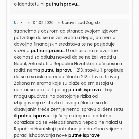
o identitetu ni
putnu ispravu
...
Us I-...
04.02.2026.
Upravni sud Zagreb
strancima s obzirom da stranac svojom izjavom
potvrđuje da se ne želi vratiti u Nepal, da nema
dovoljno financijskih sredstava te ne posjeduje
važeću
putnu ispravu
...
U odnosu na relevantne
okolnosti za odluku navodi da se ne želi vratiti u
Nepal, želi ostati u Republici Hrvatskoj, naći posao i
raditi, nema
putnu ispravu
...
213. stavku 1. propisuje
da se u smislu odredbe članka 212. stavka 1. ovog
Zakona mjerama koje su blaže od smještaja u
centar smatraju: 1. polog
putnih isprava
...
koje
mogu upućivati na postojanje rizika od
izbjegavanja iz stavka 1. ovoga članka su da:
državljanin treće zemlje nema ispravu o identitetu
ili
putnu ispravu
...
rješenja u kojemu dodatno
obrazlaže da se veleposlanstvo Nepala ne nalazi u
Republici Hrvatskoj i potrebno je određeno vrijeme
poradi ishodovanja nove
putne isprave
...