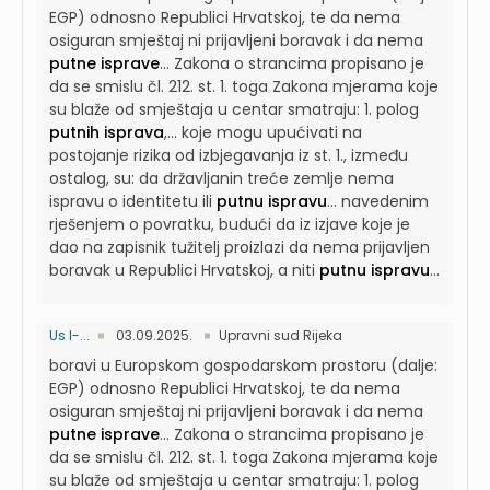
EGP) odnosno Republici Hrvatskoj, te da nema
osiguran smještaj ni prijavljeni boravak i da nema
putne isprave
...
Zakona o strancima propisano je
da se smislu čl. 212. st. 1. toga Zakona mjerama koje
su blaže od smještaja u centar smatraju: 1. polog
putnih isprava
,...
koje mogu upućivati na
postojanje rizika od izbjegavanja iz st. 1., između
ostalog, su: da državljanin treće zemlje nema
ispravu o identitetu ili
putnu ispravu
...
navedenim
rješenjem o povratku, budući da iz izjave koje je
dao na zapisnik tužitelj proizlazi da nema prijavljen
boravak u Republici Hrvatskoj, a niti
putnu ispravu
...
Us I-...
03.09.2025.
Upravni sud Rijeka
boravi u Europskom gospodarskom prostoru (dalje:
EGP) odnosno Republici Hrvatskoj, te da nema
osiguran smještaj ni prijavljeni boravak i da nema
putne isprave
...
Zakona o strancima propisano je
da se smislu čl. 212. st. 1. toga Zakona mjerama koje
su blaže od smještaja u centar smatraju: 1. polog