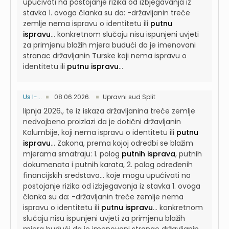
upućivati na postojanje rizika od izbjegavanja iz
stavka 1. ovoga članka su da: -državljanin treće
zemlje nema ispravu o identitetu ili
putnu
ispravu
...
konkretnom slučaju nisu ispunjeni uvjeti
za primjenu blažih mjera budući da je imenovani
stranac državljanin Turske koji nema ispravu o
identitetu ili
putnu ispravu
...
Us I-...
08.06.2026.
Upravni sud Split
lipnja 2026., te iz iskaza državljanina treće zemlje
nedvojbeno proizlazi da je dotični državljanin
Kolumbije, koji nema ispravu o identitetu ili
putnu
ispravu
...
Zakona, prema kojoj odredbi se blažim
mjerama smatraju: 1. polog
putnih isprava
, putnih
dokumenata i putnih karata, 2. polog određenih
financijskih sredstava...
koje mogu upućivati na
postojanje rizika od izbjegavanja iz stavka 1. ovoga
članka su da: -državljanin treće zemlje nema
ispravu o identitetu ili
putnu ispravu
...
konkretnom
slučaju nisu ispunjeni uvjeti za primjenu blažih