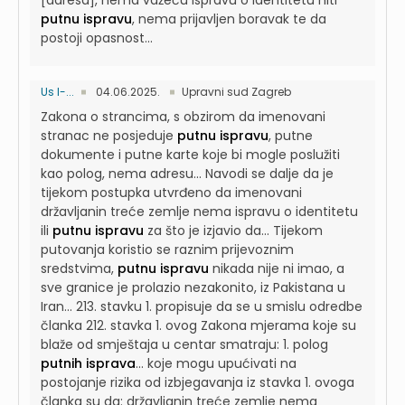
[adresa], nema važeću ispravu o identitetu niti
putnu ispravu
, nema prijavljen boravak te da
postoji opasnost...
Us I-...
04.06.2025.
Upravni sud Zagreb
Zakona o strancima, s obzirom da imenovani
stranac ne posjeduje
putnu ispravu
, putne
dokumente i putne karte koje bi mogle poslužiti
kao polog, nema adresu...
Navodi se dalje da je
tijekom postupka utvrđeno da imenovani
državljanin treće zemlje nema ispravu o identitetu
ili
putnu ispravu
za što je izjavio da...
Tijekom
putovanja koristio se raznim prijevoznim
sredstvima,
putnu ispravu
nikada nije ni imao, a
sve granice je prolazio nezakonito, iz Pakistana u
Iran...
213. stavku 1. propisuje da se u smislu odredbe
članka 212. stavka 1. ovog Zakona mjerama koje su
blaže od smještaja u centar smatraju: 1. polog
putnih isprava
...
koje mogu upućivati na
postojanje rizika od izbjegavanja iz stavka 1. ovoga
članka su da: državljanin treće zemlje nema