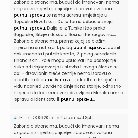
Zakona o strancima, budući da imenovani nema
osigurani smještaj, prijavljeni boravak i valjanu
putnu ispravu
te nema adresu smještaja u
Republici Hrvatskoj...
Da je tamo odbacio svoju
putnu ispravu
. Dalje je iz Turske išao preko
Bugarske, Srbije i došao u Bosnu i Hercegovinu....
Zakona o strancima, prema kojoj se blažim
mjerama smatraju: 1. polog
putnih isprava
, putnih
dokumenata i putnih karata, 2. polog određenih
financijskih...
koje mogu upućivati na postojanje
rizika od izbjegavanja iz stavka 1. ovoga članka su
da: - državljanin treće zemlje nema ispravu o
identitetu ili
putnu ispravu
...
odredbi, a imajući u
vidu naprijed utvrđeno činjenično stanje, odnosno
činjenicu kako imenovani državljanin Maroka nema
ispravu o identitetu ili
putnu ispravu
...
Us I-...
23.06.2025.
Upravni sud Split
Zakona o strancima, budući da imenovani nema
osigurani smještaj, prijavljeni boravak i valjanu