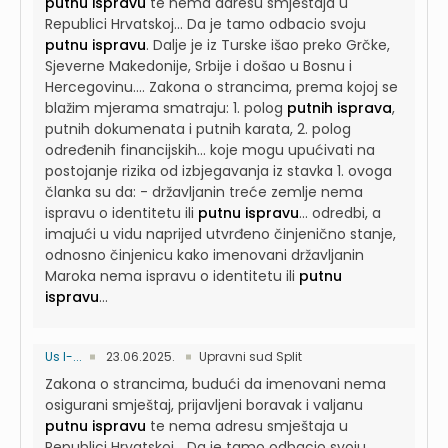
putnu ispravu
te nema adresu smještaja u
Republici Hrvatskoj...
Da je tamo odbacio svoju
putnu ispravu
. Dalje je iz Turske išao preko Grčke,
Sjeverne Makedonije, Srbije i došao u Bosnu i
Hercegovinu....
Zakona o strancima, prema kojoj se
blažim mjerama smatraju: 1. polog
putnih isprava
,
putnih dokumenata i putnih karata, 2. polog
određenih financijskih...
koje mogu upućivati na
postojanje rizika od izbjegavanja iz stavka 1. ovoga
članka su da: - državljanin treće zemlje nema
ispravu o identitetu ili
putnu ispravu
...
odredbi, a
imajući u vidu naprijed utvrđeno činjenično stanje,
odnosno činjenicu kako imenovani državljanin
Maroka nema ispravu o identitetu ili
putnu
ispravu
...
Us I-...
23.06.2025.
Upravni sud Split
Zakona o strancima, budući da imenovani nema
osigurani smještaj, prijavljeni boravak i valjanu
putnu ispravu
te nema adresu smještaja u
Republici Hrvatskoj...
Da je tamo odbacio svoju