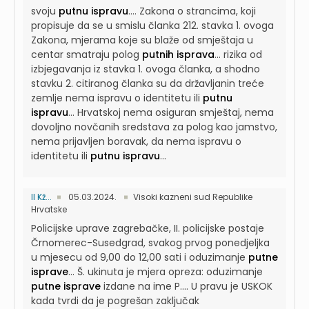
svoju
putnu ispravu
....
Zakona o strancima, koji
propisuje da se u smislu članka 212. stavka 1. ovoga
Zakona, mjerama koje su blaže od smještaja u
centar smatraju polog
putnih isprava
...
rizika od
izbjegavanja iz stavka 1. ovoga članka, a shodno
stavku 2. citiranog članka su da državljanin treće
zemlje nema ispravu o identitetu ili
putnu
ispravu
...
Hrvatskoj nema osiguran smještaj, nema
dovoljno novčanih sredstava za polog kao jamstvo,
nema prijavljen boravak, da nema ispravu o
identitetu ili
putnu ispravu
...
II Kž...
05.03.2024.
Visoki kazneni sud Republike
Hrvatske
Policijske uprave zagrebačke, II. policijske postaje
Črnomerec-Susedgrad, svakog prvog ponedjeljka
u mjesecu od 9,00 do 12,00 sati i oduzimanje
putne
isprave
...
Š. ukinuta je mjera opreza: oduzimanje
putne isprave
izdane na ime P....
U pravu je USKOK
kada tvrdi da je pogrešan zaključak