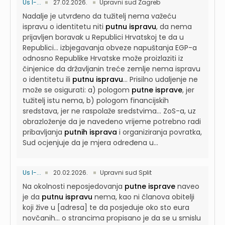
Us I-...
27.02.2026.
Upravni sud Zagreb
Nadalje je utvrđeno da tužitelj nema važeću
ispravu o identitetu niti
putnu ispravu
, da nema
prijavljen boravak u Republici Hrvatskoj te da u
Republici...
izbjegavanja obveze napuštanja EGP-a
odnosno Republike Hrvatske može proizlaziti iz
činjenice da državljanin treće zemlje nema ispravu
o identitetu ili
putnu ispravu
...
Prisilno udaljenje ne
može se osigurati: a) pologom
putne isprave
, jer
tužitelj istu nema, b) pologom financijskih
sredstava, jer ne raspolaže sredstvima...
ZoS-a, uz
obrazloženje da je navedeno vrijeme potrebno radi
pribavljanja
putnih isprava
i organiziranja povratka,
Sud ocjenjuje da je mjera određena u...
Us I-...
20.02.2026.
Upravni sud Split
Na okolnosti neposjedovanja
putne isprave
naveo
je da
putnu ispravu
nema, kao ni članova obitelji
koji žive u [adresa] te da posjeduje oko sto eura
novčanih...
o strancima propisano je da se u smislu