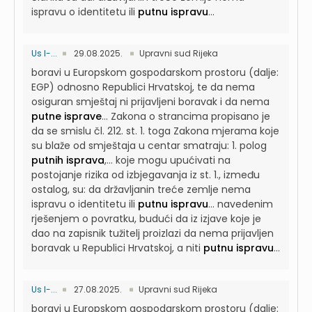
ispravu o identitetu ili
putnu ispravu
...
Us I-...
29.08.2025.
Upravni sud Rijeka
boravi u Europskom gospodarskom prostoru (dalje:
EGP) odnosno Republici Hrvatskoj, te da nema
osiguran smještaj ni prijavljeni boravak i da nema
putne isprave
...
Zakona o strancima propisano je
da se smislu čl. 212. st. 1. toga Zakona mjerama koje
su blaže od smještaja u centar smatraju: 1. polog
putnih isprava
,...
koje mogu upućivati na
postojanje rizika od izbjegavanja iz st. 1., između
ostalog, su: da državljanin treće zemlje nema
ispravu o identitetu ili
putnu ispravu
...
navedenim
rješenjem o povratku, budući da iz izjave koje je
dao na zapisnik tužitelj proizlazi da nema prijavljen
boravak u Republici Hrvatskoj, a niti
putnu ispravu
...
Us I-...
27.08.2025.
Upravni sud Rijeka
boravi u Europskom gospodarskom prostoru (dalje: