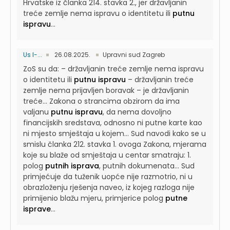
Hrvatske iz članka 214. stavka 2., jer državljanin
treće zemlje nema ispravu o identitetu ili
putnu
ispravu
...
Us I-...
26.08.2025.
Upravni sud Zagreb
ZoS su da: – državljanin treće zemlje nema ispravu
o identitetu ili
putnu ispravu
– državljanin treće
zemlje nema prijavljen boravak – je državljanin
treće...
Zakona o strancima obzirom da ima
valjanu
putnu ispravu
, da nema dovoljno
financijskih sredstava, odnosno ni putne karte kao
ni mjesto smještaja u kojem...
Sud navodi kako se u
smislu članka 212. stavka 1. ovoga Zakona, mjerama
koje su blaže od smještaja u centar smatraju: 1.
polog
putnih isprava
, putnih dokumenata...
Sud
primjećuje da tuženik uopće nije razmotrio, ni u
obrazloženju rješenja naveo, iz kojeg razloga nije
primijenio blažu mjeru, primjerice polog
putne
isprave
...