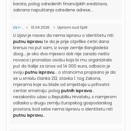
karata, polog određenih financijskih sredstava,
zabrana napuštanja određene adrese...
Us I-...
13.04.2026.
Upravni sud Split
U izjavi je naveo da nema ispravu o identitetu niti
putnu ispravu
te da je prije otprilike četiri dana
krenuo na put sam, iz svoje zemlje Bangladeša
zbog...
je oko dva mjeseci dok nije zarado nešto
novaca i pronašao osobu koja bi mu organizirala
put do Italije za iznos od 14 000 eura, odbacio je
svoju
putnu ispravu
...
o strancima propisano je da
se u smislu članka 212. stavka 1. tog Zakona,
mjerama koje su blaže od smještaja u prihvatni
centar smatraju: polog
putnih isprava
...
nezakonito ušao u Republiku Hrvatsku, s namjerom
odlaska u drugu zemlju Europskog gospodarskog
prostora, kod sebe nema ispravu o identitetu niti
putnu ispravu
...