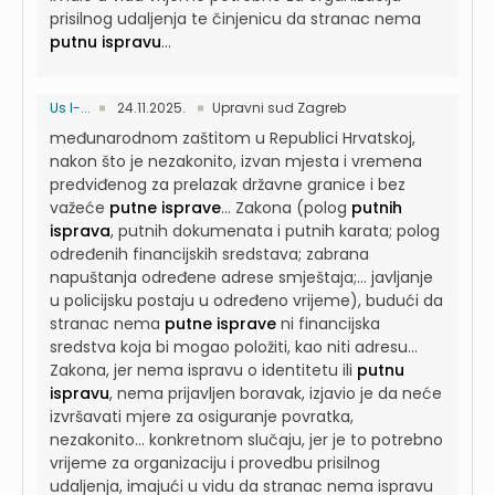
prisilnog udaljenja te činjenicu da stranac nema
putnu ispravu
...
Us I-...
24.11.2025.
Upravni sud Zagreb
međunarodnom zaštitom u Republici Hrvatskoj,
nakon što je nezakonito, izvan mjesta i vremena
predviđenog za prelazak državne granice i bez
važeće
putne isprave
...
Zakona (polog
putnih
isprava
, putnih dokumenata i putnih karata; polog
određenih financijskih sredstava; zabrana
napuštanja određene adrese smještaja;...
javljanje
u policijsku postaju u određeno vrijeme), budući da
stranac nema
putne isprave
ni financijska
sredstva koja bi mogao položiti, kao niti adresu...
Zakona, jer nema ispravu o identitetu ili
putnu
ispravu
, nema prijavljen boravak, izjavio je da neće
izvršavati mjere za osiguranje povratka,
nezakonito...
konkretnom slučaju, jer je to potrebno
vrijeme za organizaciju i provedbu prisilnog
udaljenja, imajući u vidu da stranac nema ispravu