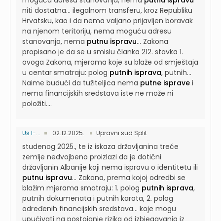
moguću adresu stanovanja, nema
putnu ispravu
niti dostatna...
ilegalnom transferu, kroz Republiku
Hrvatsku, kao i da nema valjano prijavljen boravak
na njenom teritoriju, nema moguću adresu
stanovanja, nema
putnu ispravu
...
Zakona
propisano je da se u smislu članka 212. stavka 1.
ovoga Zakona, mjerama koje su blaže od smještaja
u centar smatraju: polog
putnih isprava
, putnih...
Naime budući da tužiteljica nema
putne isprave
i
nema financijskih sredstava iste ne može ni
položiti....
Us I-...
02.12.2025.
Upravni sud Split
studenog 2025., te iz iskaza državljanina treće
zemlje nedvojbeno proizlazi da je dotični
državljanin Albanije koji nema ispravu o identitetu ili
putnu ispravu
...
Zakona, prema kojoj odredbi se
blažim mjerama smatraju: 1. polog
putnih isprava
,
putnih dokumenata i putnih karata, 2. polog
određenih financijskih sredstava...
koje mogu
upućivati na postojanje rizika od izbjegavanja iz