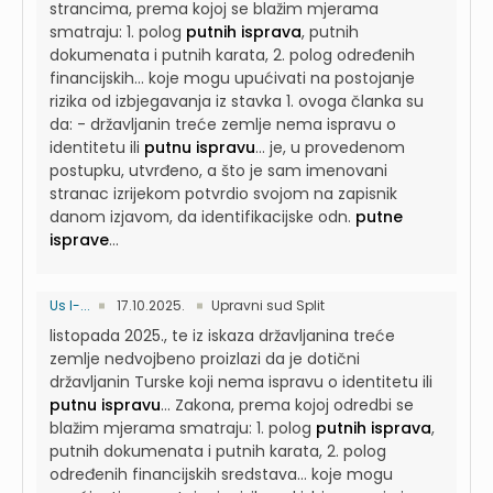
strancima, prema kojoj se blažim mjerama
smatraju: 1. polog
putnih isprava
, putnih
dokumenata i putnih karata, 2. polog određenih
financijskih...
koje mogu upućivati na postojanje
rizika od izbjegavanja iz stavka 1. ovoga članka su
da: - državljanin treće zemlje nema ispravu o
identitetu ili
putnu ispravu
...
je, u provedenom
postupku, utvrđeno, a što je sam imenovani
stranac izrijekom potvrdio svojom na zapisnik
danom izjavom, da identifikacijske odn.
putne
isprave
...
Us I-...
17.10.2025.
Upravni sud Split
listopada 2025., te iz iskaza državljanina treće
zemlje nedvojbeno proizlazi da je dotični
državljanin Turske koji nema ispravu o identitetu ili
putnu ispravu
...
Zakona, prema kojoj odredbi se
blažim mjerama smatraju: 1. polog
putnih isprava
,
putnih dokumenata i putnih karata, 2. polog
određenih financijskih sredstava...
koje mogu