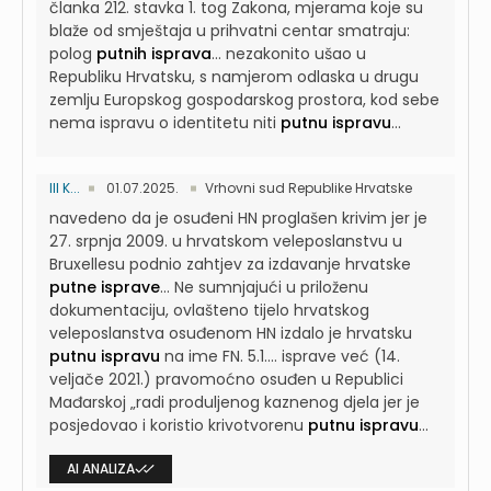
članka 212. stavka 1. tog Zakona, mjerama koje su
blaže od smještaja u prihvatni centar smatraju:
polog
putnih isprava
...
nezakonito ušao u
Republiku Hrvatsku, s namjerom odlaska u drugu
zemlju Europskog gospodarskog prostora, kod sebe
nema ispravu o identitetu niti
putnu ispravu
...
III K...
01.07.2025.
Vrhovni sud Republike Hrvatske
navedeno da je osuđeni HN proglašen krivim jer je
27. srpnja 2009. u hrvatskom veleposlanstvu u
Bruxellesu podnio zahtjev za izdavanje hrvatske
putne isprave
...
Ne sumnjajući u priloženu
dokumentaciju, ovlašteno tijelo hrvatskog
veleposlanstva osuđenom HN izdalo je hrvatsku
putnu ispravu
na ime FN. 5.1....
isprave već (14.
veljače 2021.) pravomoćno osuđen u Republici
Mađarskoj „radi produljenog kaznenog djela jer je
posjedovao i koristio krivotvorenu
putnu ispravu
...
AI ANALIZA