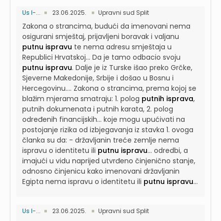
Us I-...
23.06.2025.
Upravni sud Split
Zakona o strancima, budući da imenovani nema
osigurani smještaj, prijavljeni boravak i valjanu
putnu ispravu
te nema adresu smještaja u
Republici Hrvatskoj...
Da je tamo odbacio svoju
putnu ispravu
. Dalje je iz Turske išao preko Grčke,
Sjeverne Makedonije, Srbije i došao u Bosnu i
Hercegovinu....
Zakona o strancima, prema kojoj se
blažim mjerama smatraju: 1. polog
putnih isprava
,
putnih dokumenata i putnih karata, 2. polog
određenih financijskih...
koje mogu upućivati na
postojanje rizika od izbjegavanja iz stavka 1. ovoga
članka su da: - državljanin treće zemlje nema
ispravu o identitetu ili
putnu ispravu
...
odredbi, a
imajući u vidu naprijed utvrđeno činjenično stanje,
odnosno činjenicu kako imenovani državljanin
Egipta nema ispravu o identitetu ili
putnu ispravu
...
Us I-...
23.06.2025.
Upravni sud Split