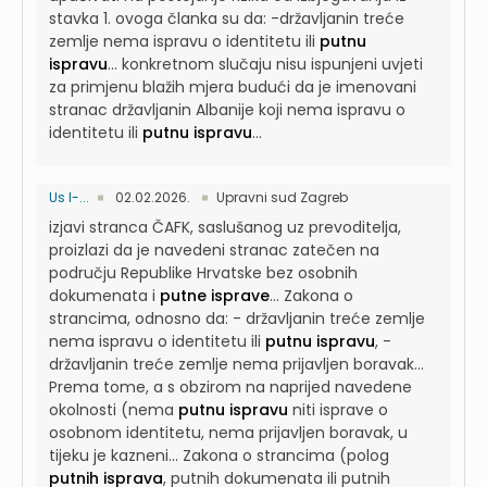
stavka 1. ovoga članka su da: -državljanin treće
zemlje nema ispravu o identitetu ili
putnu
ispravu
...
konkretnom slučaju nisu ispunjeni uvjeti
za primjenu blažih mjera budući da je imenovani
stranac državljanin Albanije koji nema ispravu o
identitetu ili
putnu ispravu
...
Us I-...
02.02.2026.
Upravni sud Zagreb
izjavi stranca ČAFK, saslušanog uz prevoditelja,
proizlazi da je navedeni stranac zatečen na
području Republike Hrvatske bez osobnih
dokumenata i
putne isprave
...
Zakona o
strancima, odnosno da: - državljanin treće zemlje
nema ispravu o identitetu ili
putnu ispravu
, -
državljanin treće zemlje nema prijavljen boravak...
Prema tome, a s obzirom na naprijed navedene
okolnosti (nema
putnu ispravu
niti isprave o
osobnom identitetu, nema prijavljen boravak, u
tijeku je kazneni...
Zakona o strancima (polog
putnih isprava
, putnih dokumenata ili putnih