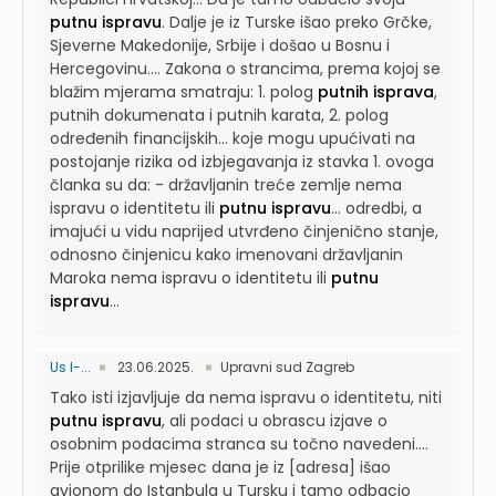
putnu ispravu
. Dalje je iz Turske išao preko Grčke,
Sjeverne Makedonije, Srbije i došao u Bosnu i
Hercegovinu....
Zakona o strancima, prema kojoj se
blažim mjerama smatraju: 1. polog
putnih isprava
,
putnih dokumenata i putnih karata, 2. polog
određenih financijskih...
koje mogu upućivati na
postojanje rizika od izbjegavanja iz stavka 1. ovoga
članka su da: - državljanin treće zemlje nema
ispravu o identitetu ili
putnu ispravu
...
odredbi, a
imajući u vidu naprijed utvrđeno činjenično stanje,
odnosno činjenicu kako imenovani državljanin
Maroka nema ispravu o identitetu ili
putnu
ispravu
...
Us I-...
23.06.2025.
Upravni sud Zagreb
Tako isti izjavljuje da nema ispravu o identitetu, niti
putnu ispravu
, ali podaci u obrascu izjave o
osobnim podacima stranca su točno navedeni....
Prije otprilike mjesec dana je iz [adresa] išao
avionom do Istanbula u Tursku i tamo odbacio