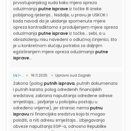
prvostupanjskog suda kako mjera opreza
oduzimanja
putne isprave
iz točke III izreke
pobijanog rješenja...
Nadalje, u pravu je USKOK i
kada navodi da je ukidanje spomenute mjere
opreza kontradiktorno s produljenjem mjere opreza
oduzimanja
putne isprave
iz točke...
sebi, a u
obrazloženju nisu navedeni o odlučnoj činjenici, što
je u konkretnom slučaju potreba za daljnjim
egzistiranjem mjere opreza oduzimanja
putne
isprave
...
Us I-...
19.11.2025.
Upravni sud Zagreb
Zakona (polog
putnih isprava
, putnih dokumenata
i putnih karata; polog određenih financijskih
sredstava; zabrana napuštanja određene adrese
smještaja;...
javljanje u policijsku postaju u
određeno vrijeme), jer stranac nema
putnu
ispravu
ni financijska sredstva koja bi mogao
položiti, a niti adresu smještaja...
izbjegavanja
obveze napuštanja EGP-a, odnosno Republike