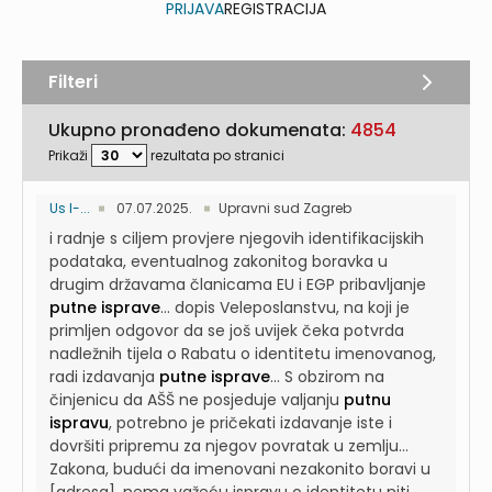
PRIJAVA
REGISTRACIJA
Filteri
Ukupno pronađeno dokumenata:
4854
Prikaži
rezultata po stranici
Us I-...
07.07.2025.
Upravni sud Zagreb
i radnje s ciljem provjere njegovih identifikacijskih
podataka, eventualnog zakonitog boravka u
drugim državama članicama EU i EGP pribavljanje
putne isprave
...
dopis Veleposlanstvu, na koji je
primljen odgovor da se još uvijek čeka potvrda
nadležnih tijela o Rabatu o identitetu imenovanog,
radi izdavanja
putne isprave
...
S obzirom na
činjenicu da AŠŠ ne posjeduje valjanju
putnu
ispravu
, potrebno je pričekati izdavanje iste i
dovršiti pripremu za njegov povratak u zemlju...
Zakona, budući da imenovani nezakonito boravi u