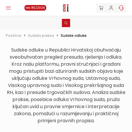
NN 85/2026
Početna
>
Sudska praksa
>
Sudske odluke
Sudske odluke u Republici Hrvatskoj obuhvaćaju
sveobuhvatan pregled presuda, rješenja i odluka.
Kroz našu platformu, pravni stručnjaci i građani
mogu pristupiti bazi ažuriranih sudskih objava koje
uključuju odluke Vrhovnog suda, Ustavnog suda,
Visokog upravnog suda i Visokog prekršajnog suda
RH, kao i presude trgovačkih sudova. Analiza sudske
prakse, posebice odluka Vrhovnog suda, pruža
ključan uvid u pravne smjernice i interpretacije
zakona, pomažući u razumijevanju i praktičnoj
primjeni pravnih propisa.