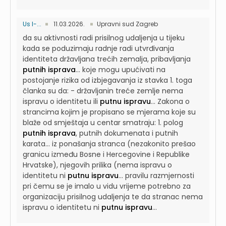
Us I-...
11.03.2026.
Upravni sud Zagreb
da su aktivnosti radi prisilnog udaljenja u tijeku
kada se poduzimaju radnje radi utvrđivanja
identiteta državljana trećih zemalja, pribavljanja
putnih isprava
...
koje mogu upućivati na
postojanje rizika od izbjegavanja iz stavka 1. toga
članka su da: - državljanin treće zemlje nema
ispravu o identitetu ili
putnu ispravu
...
Zakona o
strancima kojim je propisano se mjerama koje su
blaže od smještaja u centar smatraju: 1. polog
putnih isprava
, putnih dokumenata i putnih
karata...
iz ponašanja stranca (nezakonito prešao
granicu između Bosne i Hercegovine i Republike
Hrvatske), njegovih prilika (nema ispravu o
identitetu ni
putnu ispravu
...
pravilu razmjernosti
pri čemu se je imalo u vidu vrijeme potrebno za
organizaciju prisilnog udaljenja te da stranac nema
ispravu o identitetu ni
putnu ispravu
...