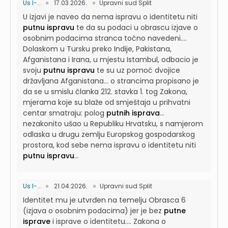
Us I-...
17.03.2026.
Upravni sud Split
U izjavi je naveo da nema ispravu o identitetu niti
putnu ispravu
te da su podaci u obrascu izjave o
osobnim podacima stranca točno navedeni....
Dolaskom u Tursku preko Indije, Pakistana,
Afganistana i Irana, u mjestu Istambul, odbacio je
svoju
putnu ispravu
te su uz pomoć dvojice
državljana Afganistana...
o strancima propisano je
da se u smislu članka 212. stavka 1. tog Zakona,
mjerama koje su blaže od smještaja u prihvatni
centar smatraju: polog
putnih isprava
...
nezakonito ušao u Republiku Hrvatsku, s namjerom
odlaska u drugu zemlju Europskog gospodarskog
prostora, kod sebe nema ispravu o identitetu niti
putnu ispravu
...
Us I-...
21.04.2026.
Upravni sud Split
Identitet mu je utvrđen na temelju Obrasca 6
(izjava o osobnim podacima) jer je bez
putne
isprave
i isprave o identitetu....
Zakona o