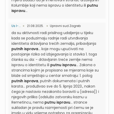
mjera budući da je imenovani stranac državljanin
Kolumbije koji nema ispravu o identitetu ili
putnu
ispravu
...
Us I-...
21.08.2025.
Upravni sud Zagreb
da su aktivnosti radi prisilnog udaljenja u tijeku
kada se poduzimaju radnje radi utvrđivanja
identiteta državljana trećih zemalja, pribavljanja
putnih isprava
...
koje mogu upućivati na
postojanje rizika od izbjegavanja iz stavka 1. toga
članka su da: - državljanin treće zemlje nema
ispravu o identitetu ili
putnu ispravu
...
Zakona o
strancima kojim je propisano se mjerama koje su
blaže od smještaja u centar smatraju: 1. polog
putnih isprava
, putnih dokumenata i putnih
karata...
produživao sve do 5. lipnja 2023., nakon
čega je nastavio nezakonito boraviti u [adresa]) i
njegovih prilika (odslužio zatvorsku kaznu u
Remetincu, nema
putnu ispravu
...
strance
sukladan je pravilu razmjernosti pri čemu se je
imalo u vidu vrijeme potrebno za organizaciju