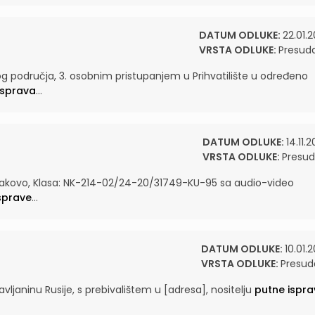
DATUM ODLUKE:
22.01.2
VRSTA ODLUKE:
Presud
nog područja, 3. osobnim pristupanjem u Prihvatilište u određeno
isprava
...
DATUM ODLUKE:
14.11.
VRSTA ODLUKE:
Presu
Bajakovo, Klasa: NK-214-02/24-20/31749-KU-95 sa audio-video
sprave
...
DATUM ODLUKE:
10.01.
VRSTA ODLUKE:
Presud
vljaninu Rusije, s prebivalištem u [adresa], nositelju
putne ispra