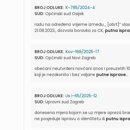
BROJ ODLUKE:
K-785/2024-4
SUD:
Općinski sud Osijek
radu na određeno vrijeme između „ [obrt]“ vlas
21.08.2023., dozvola boravka za CK,
putna ispr
BROJ ODLUKE:
Kov-168/2025-17
SUD:
Općinski sud Novi Zagreb
obećani neutvrđeni novčani iznos i preuzetih 10
koji je nezakonito i bez valjane
putne isprave
...
BROJ ODLUKE:
Us I-65/2025-12
SUD:
Upravni sud Zagreb
donesena mjera kojom se uz mjere opreza brani
ne posjeduje ispravu o identitetu ili
putnu ispr