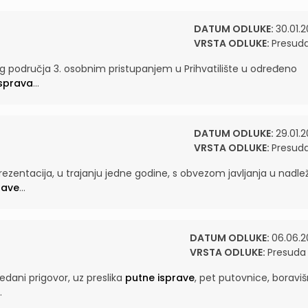
DATUM ODLUKE:
30.01.2
VRSTA ODLUKE:
Presud
og područja 3. osobnim pristupanjem u Prihvatilište u određeno
isprava
...
DATUM ODLUKE:
29.01.2
VRSTA ODLUKE:
Presud
ezentacija, u trajanju jedne godine, s obvezom javljanja u nadle
rave
...
DATUM ODLUKE:
06.06.2
VRSTA ODLUKE:
Presuda
dani prigovor, uz preslika
putne isprave
, pet putovnice, boravi
.