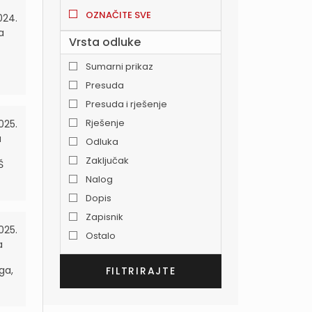
OZNAČITE SVE
024.
a
Vrsta odluke
Sumarni prikaz
Presuda
Presuda i rješenje
Rješenje
025.
a
Odluka
Zaključak
Š
Nalog
Dopis
Zapisnik
025.
Ostalo
a
ga,