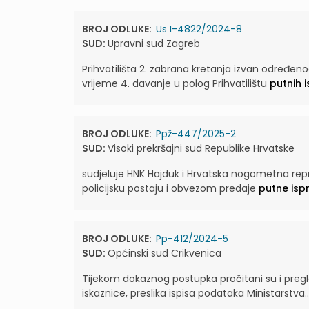
BROJ ODLUKE:
Us I-4822/2024-8
SUD:
Upravni sud Zagreb
Prihvatilišta 2. zabrana kretanja izvan određen
vrijeme 4. davanje u polog Prihvatilištu
putnih 
BROJ ODLUKE:
Ppž-447/2025-2
SUD:
Visoki prekršajni sud Republike Hrvatske
sudjeluje HNK Hajduk i Hrvatska nogometna repr
policijsku postaju i obvezom predaje
putne isp
BROJ ODLUKE:
Pp-412/2024-5
SUD:
Općinski sud Crikvenica
Tijekom dokaznog postupka pročitani su i pregle
iskaznice, preslika ispisa podataka Ministarstva..