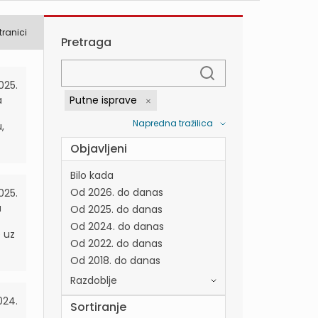
tranici
Pretraga
025.
a
Putne isprave
Napredna tražilica
,
Objavljeni
Bilo kada
Od 2026. do danas
025.
a
Od 2025. do danas
Od 2024. do danas
 uz
Od 2022. do danas
Od 2018. do danas
Razdoblje
024.
Sortiranje