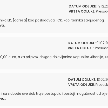
DATUM ODLUKE:
19.12.2
VRSTA ODLUKE:
Presud
nika EK, [adresa] kao poslodavca i CK, kao radnika zaključenog
ava
...
DATUM ODLUKE:
01.07.2
VRSTA ODLUKE:
Presud
0,00 eura, a za prijevoz drugog državljanina Republike Albanije, Đ
DATUM ODLUKE:
13.02.2
VRSTA ODLUKE:
Presud
 sa slobode sve dok traje postupak, i postoji mogućnost od bije
avu
...