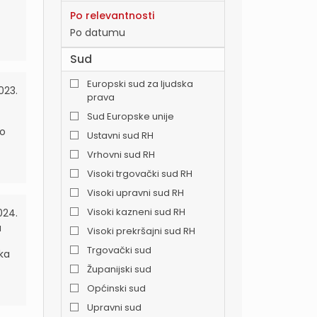
Po relevantnosti
Po datumu
Sud
Europski sud za ljudska
023.
prava
Sud Europske unije
no
Ustavni sud RH
Vrhovni sud RH
Visoki trgovački sud RH
Visoki upravni sud RH
Visoki kazneni sud RH
024.
a
Visoki prekršajni sud RH
Trgovački sud
ka
Županijski sud
Općinski sud
Upravni sud