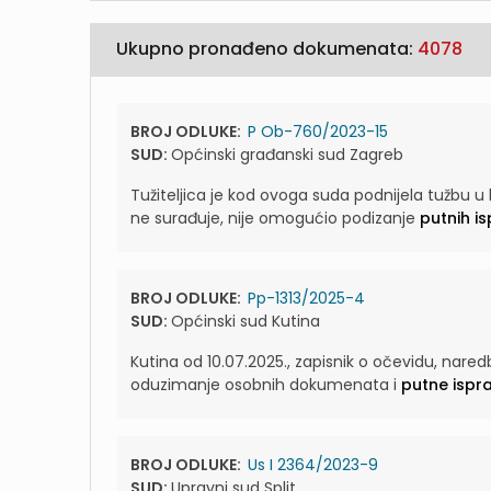
Ukupno pronađeno dokumenata:
4078
BROJ ODLUKE:
P Ob-760/2023-15
SUD:
Općinski građanski sud Zagreb
Tužiteljica je kod ovoga suda podnijela tužbu u
ne surađuje, nije omogućio podizanje
putnih i
BROJ ODLUKE:
Pp-1313/2025-4
SUD:
Općinski sud Kutina
Kutina od 10.07.2025., zapisnik o očevidu, nar
oduzimanje osobnih dokumenata i
putne ispr
BROJ ODLUKE:
Us I 2364/2023-9
SUD:
Upravni sud Split