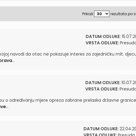
Prikaži
rezultata po s
DATUM ODLUKE:
15.07.2
VRSTA ODLUKE:
Presud
 kojoj navodi da otac ne pokazuje interes za zajedničku mlt. djecu
sprava
...
DATUM ODLUKE:
10.07.2
VRSTA ODLUKE:
Presud
edbu o određivanju mjere opreza zabrane prelaska državne granice
ave
...
DATUM ODLUKE:
22.04.2
VRSTA ODLUKE:
Presuda