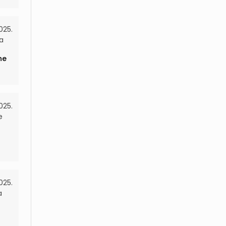
2025.
a
ne
025.
e
025.
a