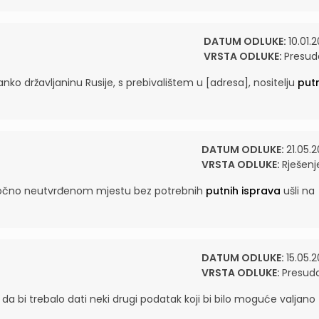
DATUM ODLUKE:
10.01.
VRSTA ODLUKE:
Presud
nko državljaninu Rusije, s prebivalištem u [adresa], nositelju
put
DATUM ODLUKE:
21.05.2
VRSTA ODLUKE:
Rješenj
a točno neutvrđenom mjestu bez potrebnih
putnih isprava
ušli na
DATUM ODLUKE:
15.05.2
VRSTA ODLUKE:
Presud
da bi trebalo dati neki drugi podatak koji bi bilo moguće valjano