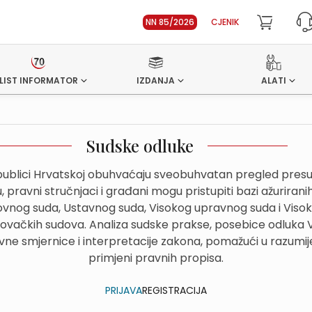
NN 85/2026
CJENIK
LIST INFORMATOR
IZDANJA
ALATI
Sudske odluke
ublici Hrvatskoj obuhvaćaju sveobuhvatan pregled presuda
 pravni stručnjaci i građani mogu pristupiti bazi ažurirani
hovnog suda, Ustavnog suda, Visokog upravnog suda i Viso
govačkih sudova. Analiza sudske prakse, posebice odluka
avne smjernice i interpretacije zakona, pomažući u razumije
primjeni pravnih propisa.
PRIJAVA
REGISTRACIJA