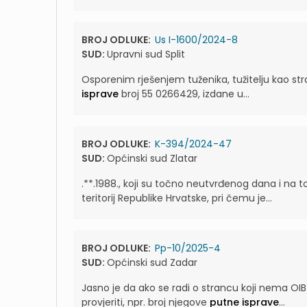
BROJ ODLUKE:
Us I-1600/2024-8
SUD:
Upravni sud Split
Osporenim rješenjem tuženika, tužitelju kao stra
isprave
broj 55 0266429, izdane u...
BROJ ODLUKE:
K-394/2024-47
SUD:
Općinski sud Zlatar
.**.1988., koji su točno neutvrđenog dana i n
teritorij Republike Hrvatske, pri čemu je...
BROJ ODLUKE:
Pp-10/2025-4
SUD:
Općinski sud Zadar
Jasno je da ako se radi o strancu koji nema OIB 
provjeriti, npr. broj njegove
putne isprave
...