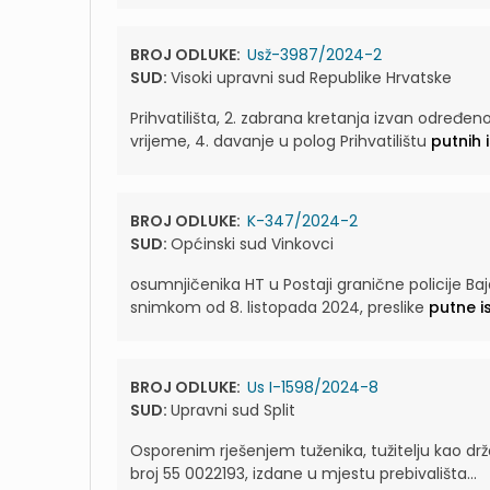
BROJ ODLUKE:
Usž-3987/2024-2
SUD:
Visoki upravni sud Republike Hrvatske
Prihvatilišta, 2. zabrana kretanja izvan određe
vrijeme, 4. davanje u polog Prihvatilištu
putnih 
BROJ ODLUKE:
K-347/2024-2
SUD:
Općinski sud Vinkovci
osumnjičenika HT u Postaji granične policije 
snimkom od 8. listopada 2024, preslike
putne i
BROJ ODLUKE:
Us I-1598/2024-8
SUD:
Upravni sud Split
Osporenim rješenjem tuženika, tužitelju kao drža
broj 55 0022193, izdane u mjestu prebivališta...