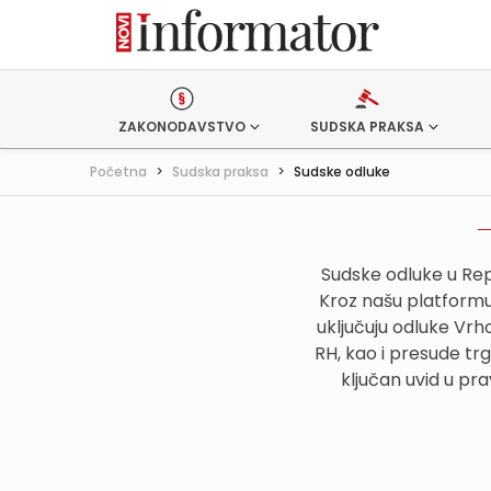
ZAKONODAVSTVO
SUDSKA PRAKSA
Početna
>
Sudska praksa
>
Sudske odluke
Sudske odluke u Rep
Kroz našu platformu,
uključuju odluke Vr
RH, kao i presude tr
ključan uvid u pr