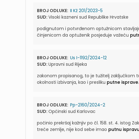
BROJ ODLUKE:
II Kž 201/2023-5
SUD:
Visoki kazneni sud Republike Hrvatske
podignutom i potvrđenom optužnicom stavljaju 
činjenicom da optuženik posjeduje važeću
put
BROJ ODLUKE:
Us I-1192/2024-12
SUD:
Upravni sud Rijeka
zakonom propisanog, to je tužitelj zaključkom 
okolnosti izbivanja, kao i presliku
putne isprave
.
BROJ ODLUKE:
Pp-2160/2024-2
SUD:
Općinski sud Karlovac
počinio prekršaj kažnjiv po čl. 158. st. 4. istog
treće zemlje, nije kod sebe imao
putnu isprav