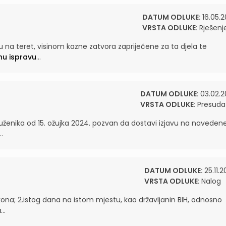
DATUM ODLUKE:
16.05.2
VRSTA ODLUKE:
Rješenj
na teret, visinom kazne zatvora zapriječene za ta djela te
nu ispravu
...
DATUM ODLUKE:
03.02.2
VRSTA ODLUKE:
Presuda
tuženika od 15. ožujka 2024. pozvan da dostavi izjavu na naveden
..
DATUM ODLUKE:
25.11.
VRSTA ODLUKE:
Nalog
 Zakona; 2.istog dana na istom mjestu, kao državljanin BIH, odnosno
u
...