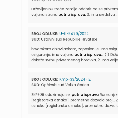
Državljaninu treće zemlje odobrit će se privre
valjanu stranu
putnu ispravu
, 3. ima sredstva...
BROJ ODLUKE:
U-III-5479/2022
SUD:
Ustavni sud Republike Hrvatske
hrvatskom državljankom, zaposlen je, ima osig
osiguranje, ima valjanu
putnu ispravu
...
(1) Drž
dokaže svrhu privremenog boravka, 2. ima val
BROJ ODLUKE:
Kmp-33/2024-12
SUD:
Općinski sud Velika Gorica
ZKP/08 oduzimaju se:
putna isprava
Rumunjske 
[registarska oznaka], prometna dozvola broj...
oznaka [registarska oznaka], prometna dozvola bro