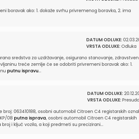
meni boravak ako: 1. dokaže svrhu privremenog boravka, 2. ima
DATUM ODLUKE:
02.03.2
VRSTA ODLUKE:
Odluka
urana sredstva za uzdržavanje, osigurano stanovanje, zdravstve
avljaninu treće zemlje će se odobriti privremeni boravak ako: 1.
janu
putnu ispravu
...
DATUM ODLUKE:
20.12.2
VRSTA ODLUKE:
Presud
broj: 063410188, osobni automobil Citroen C4 registarskih ozna
ZKP/08
putna isprava
, osobni automobil Citroen C4 registarskih
j i ključ vozila, a koji predmeti su precizirani...