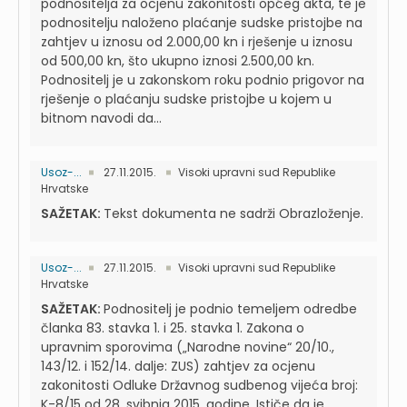
podnositelja za ocjenu zakonitosti općeg akta, te je
podnositelju naloženo plaćanje sudske pristojbe na
zahtjev u iznosu od 2.000,00 kn i rješenje u iznosu
od 500,00 kn, što ukupno iznosi 2.500,00 kn.
Podnositelj je u zakonskom roku podnio prigovor na
rješenje o plaćanju sudske pristojbe u kojem u
bitnom navodi da...
Usoz-...
27.11.2015.
Visoki upravni sud Republike
Hrvatske
SAŽETAK:
Tekst dokumenta ne sadrži Obrazloženje.
Usoz-...
27.11.2015.
Visoki upravni sud Republike
Hrvatske
SAŽETAK:
Podnositelj je podnio temeljem odredbe
članka 83. stavka 1. i 25. stavka 1. Zakona o
upravnim sporovima („Narodne novine“ 20/10.,
143/12. i 152/14. dalje: ZUS) zahtjev za ocjenu
zakonitosti Odluke Državnog sudbenog vijeća broj:
K-8/15 od 28. svibnja 2015. godine. Ističe da je