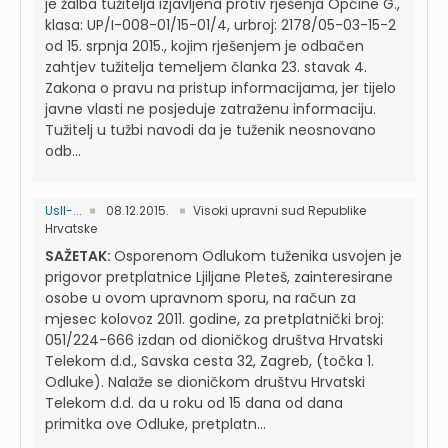
je žalba tužitelja izjavljena protiv rješenja Općine G.,
klasa: UP/I-008-01/15-01/4, urbroj: 2178/05-03-15-2
od 15. srpnja 2015., kojim rješenjem je odbačen
zahtjev tužitelja temeljem članka 23. stavak 4.
Zakona o pravu na pristup informacijama, jer tijelo
javne vlasti ne posjeduje zatraženu informaciju.
Tužitelj u tužbi navodi da je tuženik neosnovano
odb...
UsII-...
08.12.2015.
Visoki upravni sud Republike
Hrvatske
SAŽETAK:
Osporenom Odlukom tuženika usvojen je
prigovor pretplatnice Ljiljane Pleteš, zainteresirane
osobe u ovom upravnom sporu, na račun za
mjesec kolovoz 2011. godine, za pretplatnički broj:
051/224-666 izdan od dioničkog društva Hrvatski
Telekom d.d., Savska cesta 32, Zagreb, (točka 1.
Odluke). Nalaže se dioničkom društvu Hrvatski
Telekom d.d. da u roku od 15 dana od dana
primitka ove Odluke, pretplatn...