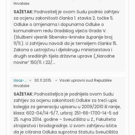
Hrvatske
SAŽETAK:
Podnositelj je ovom Sudu podnio zahtjev
za ocjenu zakonitosti članka 1. stavka 2. točke 5.
Odluke o izmjenama i dopunama Odluke o
komunalnom redu Gradskog vijeća Grada V.
(Službeni vjesnik Šibensko-kninske županije broj
11/11.). U zahtjevu navodi da je temeljem članka 15.
Zakona o ustrojstvu i djelokrugu ministarstava i
drugih središnjih tijela državne uprave („Narodne
novine“ 150/11. i 22/...
Usoz-...
30.11.2015.
Visoki upravni sud Republike
Hrvatske
SAŽETAK:
Podnositeljica je podnijela ovom Sudu
zahtjev za ocjenu zakonitosti Odluke za treći upis
kolegija za generaciju upisanu u 2009/2010 ili ranije,
klasa: 602-04/14-5/7, urbroj: 251-66-1700-14-5 od
25. rujna 2014. godine – Sveučilišta u Z., Fakulteta
strojarstva i brodogradnje. U svom zahtjevu ističe
da je citirana Odluka suprotna Statutu Sveučilišta