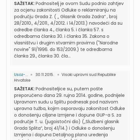
SAŽETAK:
Podnositelj je ovom Sudu podnio zahtjev
za ocjenu zakonitosti Odluke o reklamiranju na
području Grada Z. ( „ Glasnik Grada Zadra“ , broj
28/2010., 4/2011., 4/2012. i 14/2013.) navodeći da su
odredbe članka 4., članka 5. i članka 57. s
odredbama članka 30. i članka 35. Zakona o
vlasništvu i drugim stvarnim pravima ("Narodne
novine" 91/1996. do 153/2009.) te odredbama
članka 29., članka 30. čla...
Usoz-...
30.11.2015.
Visoki upravni sud Republike
Hrvatske
SAŽETAK:
Podnositeljice su, putem pošte
preporučeno dana 29. rujna 2014. godine, podnijele
Upravnom sudu u Splitu podnesak pod nazivom
upravna tužba, kojim osporavaju zakonitost Odluke
o donošenju ciljane Izmjene i dopune GUP-a S. za
područje T. u. (jugoistočni dio) („Službeni glasnik
Grada Splita“, broj 41/14.) i Odluke o donošenju
Izmjena i dopuna Detaljnog plana uređenja