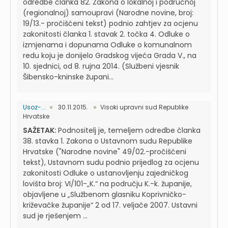
odredbe članka 82. Zakona o lokalnoj i područnoj
(regionalnoj) samoupravi (Narodne novine, broj:
19/13.- pročišćeni tekst) podnio zahtjev za ocjenu
zakonitosti članka 1. stavak 2. točka 4. Odluke o
izmjenama i dopunama Odluke o komunalnom
redu koju je donijelo Gradskog vijeća Grada V., na
10. sjednici, od 8. rujna 2014. (Službeni vjesnik
Šibensko-kninske župani...
Usoz-...
30.11.2015.
Visoki upravni sud Republike
Hrvatske
SAŽETAK:
Podnositelj je, temeljem odredbe članka
38. stavka 1. Zakona o Ustavnom sudu Republike
Hrvatske ("Narodne novine" 49/02.-pročišćeni
tekst), Ustavnom sudu podnio prijedlog za ocjenu
zakonitosti Odluke o ustanovljenju zajedničkog
lovišta broj: VI/101-„K.“ na području K.-k. županije,
objavljene u „Službenom glasniku Koprivničko-
križevačke županije“ 2 od 17. veljače 2007. Ustavni
sud je rješenjem ...