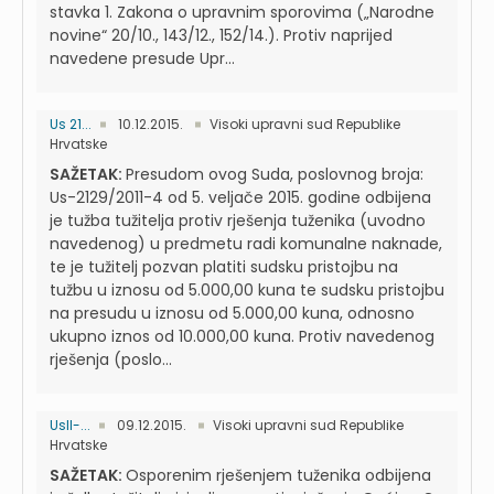
stavka 1. Zakona o upravnim sporovima („Narodne
novine“ 20/10., 143/12., 152/14.). Protiv naprijed
navedene presude Upr...
Us 21...
10.12.2015.
Visoki upravni sud Republike
Hrvatske
SAŽETAK:
Presudom ovog Suda, poslovnog broja:
Us-2129/2011-4 od 5. veljače 2015. godine odbijena
je tužba tužitelja protiv rješenja tuženika (uvodno
navedenog) u predmetu radi komunalne naknade,
te je tužitelj pozvan platiti sudsku pristojbu na
tužbu u iznosu od 5.000,00 kuna te sudsku pristojbu
na presudu u iznosu od 5.000,00 kuna, odnosno
ukupno iznos od 10.000,00 kuna. Protiv navedenog
rješenja (poslo...
UsII-...
09.12.2015.
Visoki upravni sud Republike
Hrvatske
SAŽETAK:
Osporenim rješenjem tuženika odbijena