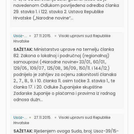
navedenom Odlukom povrijeđena odredba članka
29. stavka 1. i 122. stavka 2. Ustava Republike
Hrvatske („Narodne novine“...
Usoz-...
27.11.2015.
Visoki upravni sud Republike
Hrvatske
SAŽETAK:
Ministarstvo uprave na temelju članka
82. Zakona o lokalnoj i područnoj (regionalnoj)
samoupravi (»Narodne novine« 33/01., 60/01.,
129/05., 109/07., 125/08., 36/09., 150/11. i 144/12.)
podnijelo je zahtjev za ocjenu zakonitosti članaka
2., 7., 8., 9. i 10. članka 11. osim točke 3. stavka 1., te
članka 17. i 20. Odluke Županijske skupštine
Zadarske županije o plaćama i pravima iz radnog
odnosa dužn...
Usoz-...
27.11.2015.
Visoki upravni sud Republike
Hrvatske
SAŽETAK:
Rješenjem ovoga Suda, broj: Usoz-39/15-