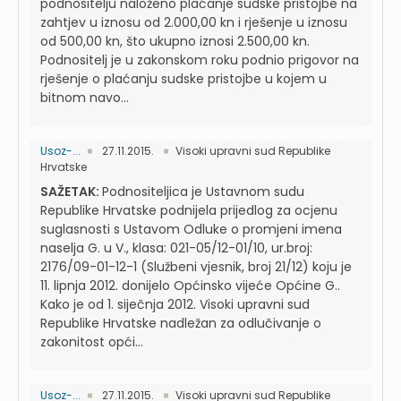
podnositelju naloženo plaćanje sudske pristojbe na
zahtjev u iznosu od 2.000,00 kn i rješenje u iznosu
od 500,00 kn, što ukupno iznosi 2.500,00 kn.
Podnositelj je u zakonskom roku podnio prigovor na
rješenje o plaćanju sudske pristojbe u kojem u
bitnom navo...
Usoz-...
27.11.2015.
Visoki upravni sud Republike
Hrvatske
SAŽETAK:
Podnositeljica je Ustavnom sudu
Republike Hrvatske podnijela prijedlog za ocjenu
suglasnosti s Ustavom Odluke o promjeni imena
naselja G. u V., klasa: 021-05/12-01/10, ur.broj:
2176/09-01-12-1 (Službeni vjesnik, broj 21/12) koju je
11. lipnja 2012. donijelo Općinsko vijeće Općine G..
Kako je od 1. siječnja 2012. Visoki upravni sud
Republike Hrvatske nadležan za odlučivanje o
zakonitost opći...
Usoz-...
27.11.2015.
Visoki upravni sud Republike