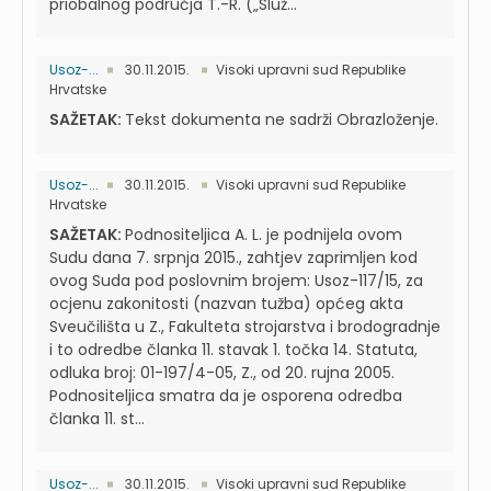
priobalnog područja T.-R. („Služ...
Usoz-...
30.11.2015.
Visoki upravni sud Republike
Hrvatske
SAŽETAK:
Tekst dokumenta ne sadrži Obrazloženje.
Usoz-...
30.11.2015.
Visoki upravni sud Republike
Hrvatske
SAŽETAK:
Podnositeljica A. L. je podnijela ovom
Sudu dana 7. srpnja 2015., zahtjev zaprimljen kod
ovog Suda pod poslovnim brojem: Usoz-117/15, za
ocjenu zakonitosti (nazvan tužba) općeg akta
Sveučilišta u Z., Fakulteta strojarstva i brodogradnje
i to odredbe članka 11. stavak 1. točka 14. Statuta,
odluka broj: 01-197/4-05, Z., od 20. rujna 2005.
Podnositeljica smatra da je osporena odredba
članka 11. st...
Usoz-...
30.11.2015.
Visoki upravni sud Republike