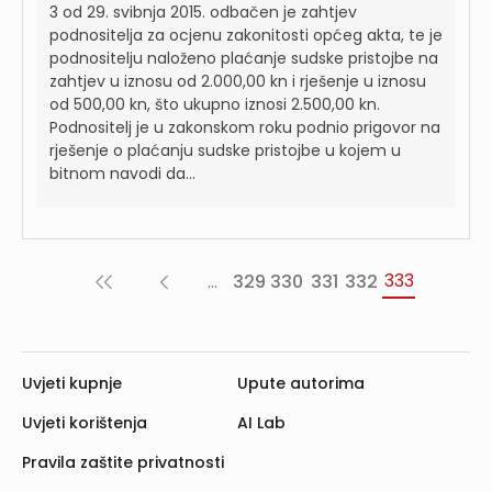
3 od 29. svibnja 2015. odbačen je zahtjev
podnositelja za ocjenu zakonitosti općeg akta, te je
podnositelju naloženo plaćanje sudske pristojbe na
zahtjev u iznosu od 2.000,00 kn i rješenje u iznosu
od 500,00 kn, što ukupno iznosi 2.500,00 kn.
Podnositelj je u zakonskom roku podnio prigovor na
rješenje o plaćanju sudske pristojbe u kojem u
bitnom navodi da...
333
...
329
330
331
332
«
‹
Prva
Prethodna
Uvjeti kupnje
Upute autorima
Uvjeti korištenja
AI Lab
Pravila zaštite privatnosti