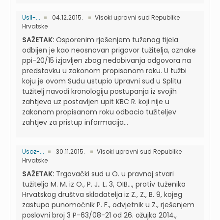
UsII-...
04.12.2015.
Visoki upravni sud Republike
Hrvatske
SAŽETAK:
Osporenim rješenjem tuženog tijela
odbijen je kao neosnovan prigovor tužitelja, oznake
ppi-20/15 izjavljen zbog nedobivanja odgovora na
predstavku u zakonom propisanom roku. U tužbi
koju je ovom Sudu ustupio Upravni sud u Splitu
tužitelj navodi kronologiju postupanja iz svojih
zahtjeva uz postavljen upit KBC R. koji nije u
zakonom propisanom roku odbacio tužiteljev
zahtjev za pristup informacija...
Usoz-...
30.11.2015.
Visoki upravni sud Republike
Hrvatske
SAŽETAK:
Trgovački sud u O. u pravnoj stvari
tužitelja M. M. iz O., P. J.. L. 3, OIB…, protiv tuženika
Hrvatskog društva skladatelja iz Z., Z., B. 9, kojeg
zastupa punomoćnik P. F., odvjetnik u Z., rješenjem
poslovni broj 3 P-63/08-21 od 26. ožujka 2014.,