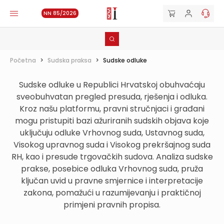
NN 85/2026
Početna
>
Sudska praksa
>
Sudske odluke
Sudske odluke u Republici Hrvatskoj obuhvaćaju
sveobuhvatan pregled presuda, rješenja i odluka.
Kroz našu platformu, pravni stručnjaci i građani
mogu pristupiti bazi ažuriranih sudskih objava koje
uključuju odluke Vrhovnog suda, Ustavnog suda,
Visokog upravnog suda i Visokog prekršajnog suda
RH, kao i presude trgovačkih sudova. Analiza sudske
prakse, posebice odluka Vrhovnog suda, pruža
ključan uvid u pravne smjernice i interpretacije
zakona, pomažući u razumijevanju i praktičnoj
primjeni pravnih propisa.