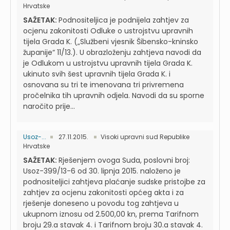
Hrvatske
SAŽETAK:
Podnositeljica je podnijela zahtjev za
ocjenu zakonitosti Odluke o ustrojstvu upravnih
tijela Grada K. („Službeni vjesnik Šibensko-kninsko
županije“ 11/13.). U obrazloženju zahtjeva navodi da
je Odlukom u ustrojstvu upravnih tijela Grada K.
ukinuto svih šest upravnih tijela Grada K. i
osnovana su tri te imenovana tri privremena
pročelnika tih upravnih odjela. Navodi da su sporne
naročito prije...
Usoz-...
27.11.2015.
Visoki upravni sud Republike
Hrvatske
SAŽETAK:
Rješenjem ovoga Suda, poslovni broj:
Usoz-399/13-6 od 30. lipnja 2015. naloženo je
podnositeljici zahtjeva plaćanje sudske pristojbe za
zahtjev za ocjenu zakonitosti općeg akta i za
rješenje doneseno u povodu tog zahtjeva u
ukupnom iznosu od 2.500,00 kn, prema Tarifnom
broju 29.a stavak 4. i Tarifnom broju 30.a stavak 4.