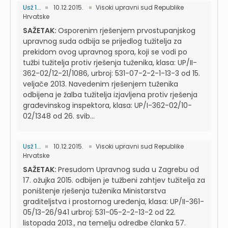
Usž 1...
10.12.2015.
Visoki upravni sud Republike
Hrvatske
SAŽETAK:
Osporenim rješenjem prvostupanjskog
upravnog suda odbija se prijedlog tužitelja za
prekidom ovog upravnog spora, koji se vodi po
tužbi tužitelja protiv rješenja tuženika, klasa: UP/II-
362-02/12-21/1086, urbroj: 531-07-2-2-1-13-3 od 15.
veljače 2013. Navedenim rješenjem tuženika
odbijena je žalba tužitelja izjavljena protiv rješenja
građevinskog inspektora, klasa: UP/I-362-02/10-
02/1348 od 26. svib...
Usž 1...
10.12.2015.
Visoki upravni sud Republike
Hrvatske
SAŽETAK:
Presudom Upravnog suda u Zagrebu od
17. ožujka 2015. odbijen je tužbeni zahtjev tužitelja za
poništenje rješenja tuženika Ministarstva
graditeljstva i prostornog uređenja, klasa: UP/II-361-
05/13-26/941 urbroj: 531-05-2-2-13-2 od 22.
listopada 2013., na temelju odredbe članka 57.