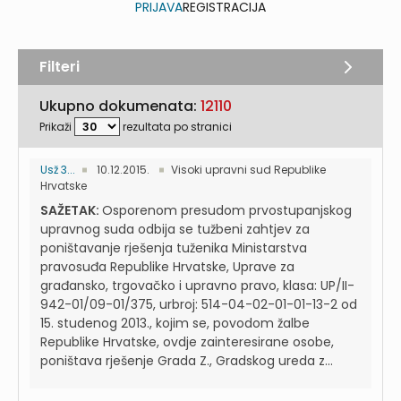
PRIJAVA
REGISTRACIJA
Filteri
Ukupno dokumenata:
12110
Prikaži
rezultata po stranici
Usž 3...
10.12.2015.
Visoki upravni sud Republike
Hrvatske
SAŽETAK:
Osporenom presudom prvostupanjskog
upravnog suda odbija se tužbeni zahtjev za
poništavanje rješenja tuženika Ministarstva
pravosuđa Republike Hrvatske, Uprave za
građansko, trgovačko i upravno pravo, klasa: UP/II-
942-01/09-01/375, urbroj: 514-04-02-01-01-13-2 od
15. studenog 2013., kojim se, povodom žalbe
Republike Hrvatske, ovdje zainteresirane osobe,
poništava rješenje Grada Z., Gradskog ureda z...