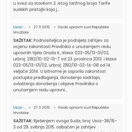
u svezi sa stavkom 2. istog tarifnog broja Tarife
sudskih pristojbi koja j...
Usoz-...
27.11.2015.
Visoki upravni sud Republike
Hrvatske
SAŽETAK:
Podnositeljica je podnijela zahtjev za
ocjenu zakonitosti Pravilnika o unutarnjem redu
upravnih tijela Grada K., klasa: 023-05/13-01/02,
urbroj: 2182/10-02-13-7 od 23. prosinca 2013. i klasa:
023-05/13-01/02, urbroj: 2182/10-02-14-08 od 14.
veljače 2014. U bitnome je osporila zakonitost
postupka predlaganja, donošenja sadržaja,
ovlaštenja donošenja i objave Pravilnika o
unutarnjem redu upravni...
Usoz-...
27.11.2015.
Visoki upravni sud Republike
Hrvatske
SAŽETAK:
Rješenjem ovoga Suda, broj: Usoz-38/15-
3 od 29. svibnja 2015. odbačen je zahtjev