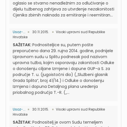
oglasio se stvarno nenadležnim za odlučivanje o
dijelu tužbenog zahtjeva za utvrđenje nezakonitosti
Cjenika zbirnih naknada za emitiranje i reemitiran...
Usoz-...
30.11.2015.
Visoki upravni sud Republike
Hrvatske
SAŽETAK:
Podnositeljice su, putem pošte
preporučeno dana 29. rujna 2014. godine, podnijele
Upravnom sudu u Splitu podnesak pod nazivom
upravna tužba, kojim osporavaju zakonitosti Odluke
o donošenju ciljane Izmjene i dopune GUP-a S. za
područje T. u. (jugoistočni dio) („Službeni glasnik
Grada Splita“, broj 41/14.) i Odluke o donošenju
Izmjena i dopuna Detaljnog plana uređenja
priobalnog područja T.-R. („...
Usoz-...
30.11.2015.
Visoki upravni sud Republike
Hrvatske
SAŽETAK:
Podnositelj je ovom Sudu temeljem