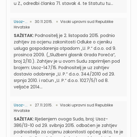
u Z., odredbi članka 71. stavak 4. te Statutu tu...
Usoz-...
30.11.2015.
Visoki upravni sud Republike
Hrvatske
SAŽETAK:
Podnositelj je 2. listopada 2015. podnio
zahtjev za ocjenu zakonitosti Odluke o cjeniku
usluga gospodarenja otpadom „U. P.“ d.o.o. od 9.
prosinca 2009. („Službeni glasnik Grada Poreča“,
broj 2/10.). Zahtjev je u ovom Sudu zaprimljen pod
brojem: Usoz-147/15. Podnositelj je uz zahtjev
dostavio odobrenje „U. P.“ d.o.o. 344/2010 od 29.
srpnja 2010. i račun „U. P.“ d.o.o. 1027/5/1 od 8.
veljače 2014...
Usoz-...
27.11.2015.
Visoki upravni sud Republike
Hrvatske
SAŽETAK:
Rješenjem ovoga Suda, broj: Usoz-
386/13-10 od 29. svibnja 2015. odbačen je zahtjev
podnositelja za ocjenu zakonitosti općeg akta, te je