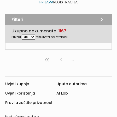
PRIJAVA
REGISTRACIJA
Filteri
Ukupno dokumenata:
1167
Prikaži
rezultata po stranici
...
«
‹
Prva
Prethodna
Uvjeti kupnje
Upute autorima
Uvjeti korištenja
AI Lab
Pravila zaštite privatnosti
Novi informator d.o.o.