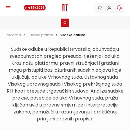
NN 85/2026
Početna
>
Sudska praksa
>
Sudske odluke
Sudske odluke u Republici Hrvatskoj obuhvaćaju
sveobuhvatan pregled presuda, rješenja i odluka.
Kroz našu platformu, pravni stručnjaci i građani
mogu pristupiti bazi ažuriranih sudskih objava koje
uključuju odluke Vrhovnog suda, Ustavnog suda,
Visokog upravnog suda i Visokog prekršajnog suda
RH, kao i presude trgovačkih sudova. Analiza sudske
prakse, posebice odluka Vrhovnog suda, pruža
ključan uvid u pravne smjernice i interpretacije
zakona, pomažući u razumijevanju i praktičnoj
primjeni pravnih propisa.