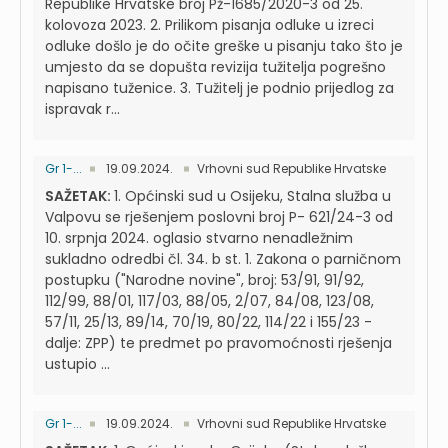
Republike Hrvatske broj Pž-1685/2020-3 od 25.
kolovoza 2023. 2. Prilikom pisanja odluke u izreci
odluke došlo je do očite greške u pisanju tako što je
umjesto da se dopušta revizija tužitelja pogrešno
napisano tuženice. 3. Tužitelj je podnio prijedlog za
ispravak r...
Gr 1-...
19.09.2024.
Vrhovni sud Republike Hrvatske
SAŽETAK:
1. Općinski sud u Osijeku, Stalna služba u
Valpovu se rješenjem poslovni broj P- 621/24-3 od
10. srpnja 2024. oglasio stvarno nenadležnim
sukladno odredbi čl. 34. b st. 1. Zakona o parničnom
postupku ("Narodne novine", broj: 53/91, 91/92,
112/99, 88/01, 117/03, 88/05, 2/07, 84/08, 123/08,
57/11, 25/13, 89/14, 70/19, 80/22, 114/22 i 155/23 -
dalje: ZPP) te predmet po pravomoćnosti rješenja
ustupio ...
Gr 1-...
19.09.2024.
Vrhovni sud Republike Hrvatske