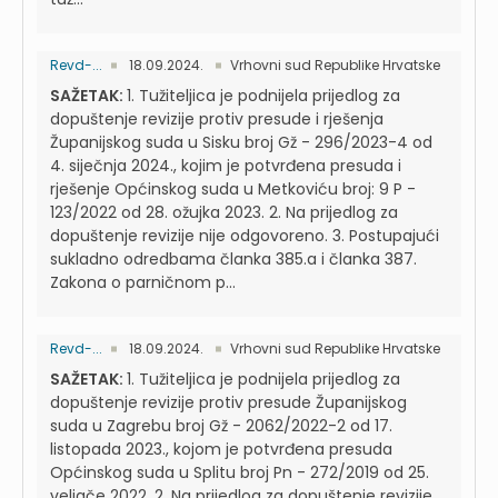
Revd-...
18.09.2024.
Vrhovni sud Republike Hrvatske
SAŽETAK:
1. Tužiteljica je podnijela prijedlog za
dopuštenje revizije protiv presude i rješenja
Županijskog suda u Sisku broj Gž - 296/2023-4 od
4. siječnja 2024., kojim je potvrđena presuda i
rješenje Općinskog suda u Metkoviću broj: 9 P -
123/2022 od 28. ožujka 2023. 2. Na prijedlog za
dopuštenje revizije nije odgovoreno. 3. Postupajući
sukladno odredbama članka 385.a i članka 387.
Zakona o parničnom p...
Revd-...
18.09.2024.
Vrhovni sud Republike Hrvatske
SAŽETAK:
1. Tužiteljica je podnijela prijedlog za
dopuštenje revizije protiv presude Županijskog
suda u Zagrebu broj Gž - 2062/2022-2 od 17.
listopada 2023., kojom je potvrđena presuda
Općinskog suda u Splitu broj Pn - 272/2019 od 25.
veljače 2022. 2. Na prijedlog za dopuštenje revizije