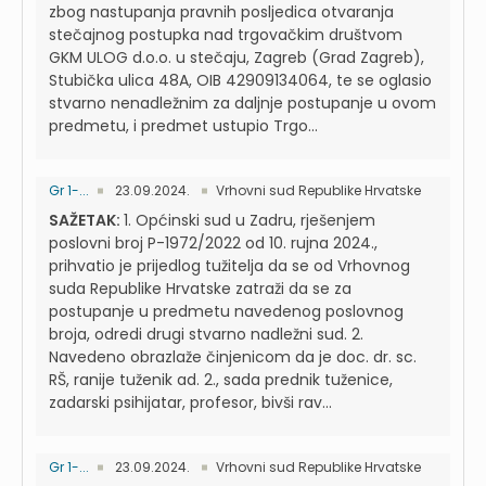
zbog nastupanja pravnih posljedica otvaranja
stečajnog postupka nad trgovačkim društvom
GKM ULOG d.o.o. u stečaju, Zagreb (Grad Zagreb),
Stubička ulica 48A, OIB 42909134064, te se oglasio
stvarno nenadležnim za daljnje postupanje u ovom
predmetu, i predmet ustupio Trgo...
Gr 1-...
23.09.2024.
Vrhovni sud Republike Hrvatske
SAŽETAK:
1. Općinski sud u Zadru, rješenjem
poslovni broj P-1972/2022 od 10. rujna 2024.,
prihvatio je prijedlog tužitelja da se od Vrhovnog
suda Republike Hrvatske zatraži da se za
postupanje u predmetu navedenog poslovnog
broja, odredi drugi stvarno nadležni sud. 2.
Navedeno obrazlaže činjenicom da je doc. dr. sc.
RŠ, ranije tuženik ad. 2., sada prednik tuženice,
zadarski psihijatar, profesor, bivši rav...
Gr 1-...
23.09.2024.
Vrhovni sud Republike Hrvatske