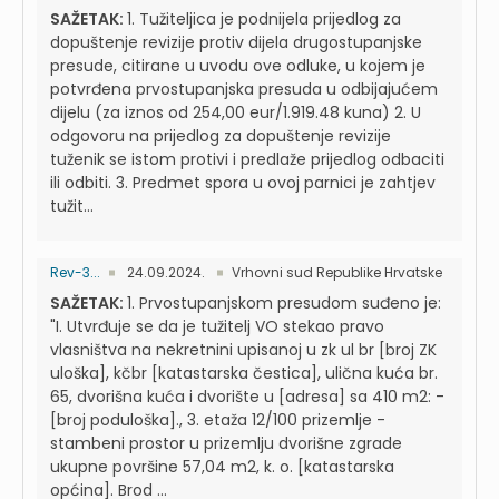
SAŽETAK:
1. Tužiteljica je podnijela prijedlog za
dopuštenje revizije protiv dijela drugostupanjske
presude, citirane u uvodu ove odluke, u kojem je
potvrđena prvostupanjska presuda u odbijajućem
dijelu (za iznos od 254,00 eur/1.919.48 kuna) 2. U
odgovoru na prijedlog za dopuštenje revizije
tuženik se istom protivi i predlaže prijedlog odbaciti
ili odbiti. 3. Predmet spora u ovoj parnici je zahtjev
tužit...
Rev-3...
24.09.2024.
Vrhovni sud Republike Hrvatske
SAŽETAK:
1. Prvostupanjskom presudom suđeno je:
"I. Utvrđuje se da je tužitelj VO stekao pravo
vlasništva na nekretnini upisanoj u zk ul br [broj ZK
uloška], kčbr [katastarska čestica], ulična kuća br.
65, dvorišna kuća i dvorište u [adresa] sa 410 m2: -
[broj poduloška]., 3. etaža 12/100 prizemlje -
stambeni prostor u prizemlju dvorišne zgrade
ukupne površine 57,04 m2, k. o. [katastarska
općina]. Brod ...