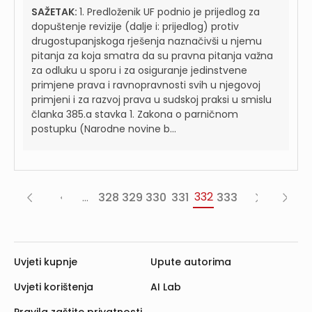
SAŽETAK:
1. Predloženik UF podnio je prijedlog za
dopuštenje revizije (dalje i: prijedlog) protiv
drugostupanjskoga rješenja naznačivši u njemu
pitanja za koja smatra da su pravna pitanja važna
za odluku u sporu i za osiguranje jedinstvene
primjene prava i ravnopravnosti svih u njegovoj
primjeni i za razvoj prava u sudskoj praksi u smislu
članka 385.a stavka 1. Zakona o parničnom
postupku (Narodne novine b...
332
...
328
329
330
331
333
«
‹
Sljedeća
Posljed
Prva
Prethodna
›
»
Uvjeti kupnje
Upute autorima
Uvjeti korištenja
AI Lab