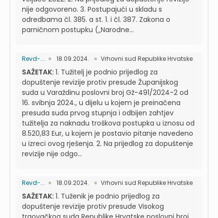
nije odgovoreno. 3. Postupajući u skladu s
odredbama čl. 385. a st. 1. i čl. 387. Zakona o
parničnom postupku („Narodne...
Revd-...
18.09.2024.
Vrhovni sud Republike Hrvatske
SAŽETAK:
1. Tužitelj je podnio prijedlog za
dopuštenje revizije protiv presude Županijskog
suda u Varaždinu poslovni broj Gž-491/2024-2 od
16. svibnja 2024., u dijelu u kojem je preinačena
presuda suda prvog stupnja i odbijen zahtjev
tužitelja za naknadu troškova postupka u iznosu od
8.520,83 Eur, u kojem je postavio pitanje navedeno
u izreci ovog rješenja. 2. Na prijedlog za dopuštenje
revizije nije odgo...
Revd-...
18.09.2024.
Vrhovni sud Republike Hrvatske
SAŽETAK:
1. Tuženik je podnio prijedlog za
dopuštenje revizije protiv presude Visokog
trgovačkog suda Republike Hrvatske poslovni broj