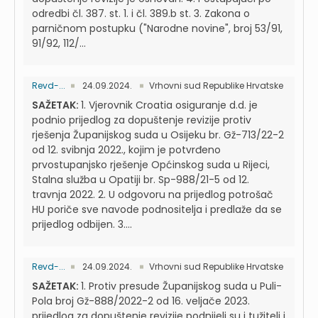
odredbi čl. 387. st. 1. i čl. 389.b st. 3. Zakona o
parničnom postupku ("Narodne novine", broj 53/91,
91/92, 112/...
Revd-...
24.09.2024.
Vrhovni sud Republike Hrvatske
SAŽETAK:
1. Vjerovnik Croatia osiguranje d.d. je
podnio prijedlog za dopuštenje revizije protiv
rješenja Županijskog suda u Osijeku br. Gž-713/22-2
od 12. svibnja 2022., kojim je potvrđeno
prvostupanjsko rješenje Općinskog suda u Rijeci,
Stalna služba u Opatiji br. Sp-988/21-5 od 12.
travnja 2022. 2. U odgovoru na prijedlog potrošač
HU poriče sve navode podnositelja i predlaže da se
prijedlog odbijen. 3....
Revd-...
24.09.2024.
Vrhovni sud Republike Hrvatske
SAŽETAK:
1. Protiv presude Županijskog suda u Puli-
Pola broj Gž-888/2022-2 od 16. veljače 2023.
prijedlog za dopuštenje revizije podnijeli su i tužitelj i