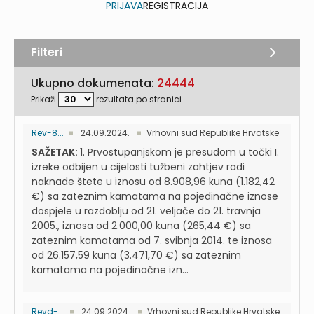
PRIJAVA
REGISTRACIJA
Filteri
Ukupno dokumenata:
24444
Prikaži
rezultata po stranici
Rev-8...
24.09.2024.
Vrhovni sud Republike Hrvatske
SAŽETAK:
1. Prvostupanjskom je presudom u točki I.
izreke odbijen u cijelosti tužbeni zahtjev radi
naknade štete u iznosu od 8.908,96 kuna (1.182,42
€) sa zateznim kamatama na pojedinačne iznose
dospjele u razdoblju od 21. veljače do 21. travnja
2005., iznosa od 2.000,00 kuna (265,44 €) sa
zateznim kamatama od 7. svibnja 2014. te iznosa
od 26.157,59 kuna (3.471,70 €) sa zateznim
kamatama na pojedinačne izn...
Revd-...
24.09.2024.
Vrhovni sud Republike Hrvatske