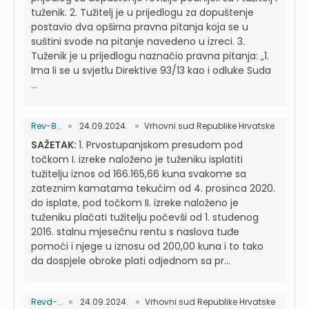
tuženik. 2. Tužitelj je u prijedlogu za dopuštenje
postavio dva opširna pravna pitanja koja se u
suštini svode na pitanje navedeno u izreci. 3.
Tuženik je u prijedlogu naznačio pravna pitanja: „1.
Ima li se u svjetlu Direktive 93/13 kao i odluke Suda
...
Rev-8...
24.09.2024.
Vrhovni sud Republike Hrvatske
SAŽETAK:
1. Prvostupanjskom presudom pod
točkom I. izreke naloženo je tuženiku isplatiti
tužitelju iznos od 166.165,66 kuna svakome sa
zateznim kamatama tekućim od 4. prosinca 2020.
do isplate, pod točkom II. izreke naloženo je
tuženiku plaćati tužitelju počevši od 1. studenog
2016. stalnu mjesečnu rentu s naslova tuđe
pomoći i njege u iznosu od 200,00 kuna i to tako
da dospjele obroke plati odjednom sa pr...
Revd-...
24.09.2024.
Vrhovni sud Republike Hrvatske