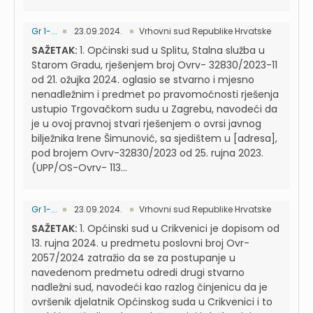
Gr 1-...
23.09.2024.
Vrhovni sud Republike Hrvatske
SAŽETAK:
1. Općinski sud u Splitu, Stalna služba u
Starom Gradu, rješenjem broj Ovrv- 32830/2023-11
od 21. ožujka 2024. oglasio se stvarno i mjesno
nenadležnim i predmet po pravomoćnosti rješenja
ustupio Trgovačkom sudu u Zagrebu, navodeći da
je u ovoj pravnoj stvari rješenjem o ovrsi javnog
bilježnika Irene Šimunović, sa sjedištem u [adresa],
pod brojem Ovrv-32830/2023 od 25. rujna 2023.
(UPP/OS-Ovrv- 113...
Gr 1-...
23.09.2024.
Vrhovni sud Republike Hrvatske
SAŽETAK:
1. Općinski sud u Crikvenici je dopisom od
13. rujna 2024. u predmetu poslovni broj Ovr-
2057/2024 zatražio da se za postupanje u
navedenom predmetu odredi drugi stvarno
nadležni sud, navodeći kao razlog činjenicu da je
ovršenik djelatnik Općinskog suda u Crikvenici i to