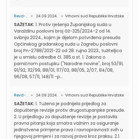
Revd-...
24.09.2024.
Vrhovni sud Republike Hrvatske
SAŽETAK:
1. Protiv rješenja Županijskog suda u
Varaždinu poslovni broj Gž-325/2024-2 od 14.
svibnja 2024., kojim je dijelom potvrđena presuda
Općinskog građanskog suda u Zagrebu poslovni
broj Pn-2788/2021-22 od 28. rujna 2023., tužiteljica
je u smislu odredbe čl. 385.a st. 1. Zakona o
parničnom postupku ("Narodne novine", broj 53/91,
91/92, 112/99, 88/01, 117/03, 88/05, 2/07, 84/08,
96/08, 57/11, 148/11 -p...
Revd-...
24.09.2024.
Vrhovni sud Republike Hrvatske
SAŽETAK:
1. Tužena je podnijela prijedlog za
dopuštenje revizije protiv drugostupanjske presude.
2. U prijedlogu za dopuštenje revizije je postavila
pravna pitanja koja smatra važnim za osiguranje
jedinstvene primjene prava i ravnopravnosti svih u
njegovoj primjeni i za razvoj prava kroz praksu. 2.1.