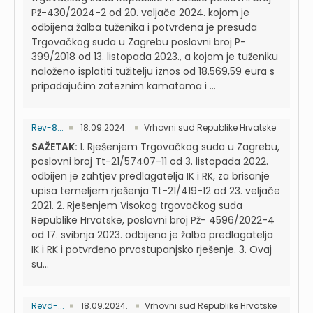
Pž-430/2024-2 od 20. veljače 2024. kojom je
odbijena žalba tuženika i potvrđena je presuda
Trgovačkog suda u Zagrebu poslovni broj P-
399/2018 od 13. listopada 2023., a kojom je tuženiku
naloženo isplatiti tužitelju iznos od 18.569,59 eura s
pripadajućim zateznim kamatama i ...
Rev-8...
18.09.2024.
Vrhovni sud Republike Hrvatske
SAŽETAK:
1. Rješenjem Trgovačkog suda u Zagrebu,
poslovni broj Tt-21/57407-11 od 3. listopada 2022.
odbijen je zahtjev predlagatelja IK i RK, za brisanje
upisa temeljem rješenja Tt-21/419-12 od 23. veljače
2021. 2. Rješenjem Visokog trgovačkog suda
Republike Hrvatske, poslovni broj Pž- 4596/2022-4
od 17. svibnja 2023. odbijena je žalba predlagatelja
IK i RK i potvrđeno prvostupanjsko rješenje. 3. Ovaj
su...
Revd-...
18.09.2024.
Vrhovni sud Republike Hrvatske