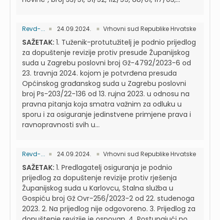
Revd-...
24.09.2024.
Vrhovni sud Republike Hrvatske
SAŽETAK:
1. Tuženik-protutužitelj je podnio prijedlog
za dopuštenje revizije protiv presude Županijskog
suda u Zagrebu poslovni broj Gž-4792/2023-6 od
23. travnja 2024. kojom je potvrđena presuda
Općinskog građanskog suda u Zagrebu poslovni
broj Ps-203/22-136 od 13. rujna 2023. u odnosu na
pravna pitanja koja smatra važnim za odluku u
sporu i za osiguranje jedinstvene primjene prava i
ravnopravnosti svih u...
Revd-...
24.09.2024.
Vrhovni sud Republike Hrvatske
SAŽETAK:
1. Predlagatelj osiguranja je podnio
prijedlog za dopuštenje revizije protiv rješenja
Županijskog suda u Karlovcu, Stalna služba u
Gospiću broj Gž Ovr-256/2023-2 od 22. studenoga
2023. 2. Na prijedlog nije odgovoreno. 3. Prijedlog za
dopuštenje revizije je osnovan. 4. Postupajući po