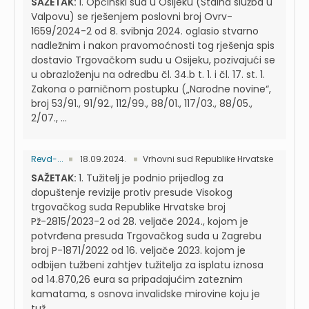
SAŽETAK:
1. Općinski sud u Osijeku (Stalna služba u
Valpovu) se rješenjem poslovni broj Ovrv-
1659/2024-2 od 8. svibnja 2024. oglasio stvarno
nadležnim i nakon pravomoćnosti tog rješenja spis
dostavio Trgovačkom sudu u Osijeku, pozivajući se
u obrazloženju na odredbu čl. 34.b t. 1. i čl. 17. st. 1.
Zakona o parničnom postupku („Narodne novine“,
broj 53/91., 91/92., 112/99., 88/01., 117/03., 88/05.,
2/07., ...
Revd-...
18.09.2024.
Vrhovni sud Republike Hrvatske
SAŽETAK:
1. Tužitelj je podnio prijedlog za
dopuštenje revizije protiv presude Visokog
trgovačkog suda Republike Hrvatske broj
Pž-2815/2023-2 od 28. veljače 2024., kojom je
potvrđena presuda Trgovačkog suda u Zagrebu
broj P-1871/2022 od 16. veljače 2023. kojom je
odbijen tužbeni zahtjev tužitelja za isplatu iznosa
od 14.870,26 eura sa pripadajućim zateznim
kamatama, s osnova invalidske mirovine koju je
tuž...