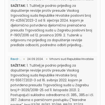
SAŽETAK:
1. Tužitelj je podnio prijedlog za
dopuštenje revizije protiv presude Visokog
trgovačkog suda Republike Hrvatske poslovni broj
Pž-4259/2023-2 od 9. siječnja 2024. kojom je
djelomično potvrđena djelomično preinačena
presuda Trgovačkog suda u Zagrebu poslovni broj
P-1901/2016 od 12. prosinca 2019. 2. Tuženik u
odgovoru na prijedlog za dopuštenje revizije
predlaže odbaciti, podredno odbiti prijedlog...
Revd-...
24.09.2024.
Vrhovni sud Republike Hrvatske
SAŽETAK:
1. Tužitelj je podnio prijedlog za
dopuštenje revizije protiv presude Visokog
trgovačkog suda Republike Hrvatske broj
Pž-5567/2021-3 od 16. svibnja 2022. kojom je
potvrđena presuda Trgovačkog suda u Zagrebu
broj P-3029/2018-25 od 11. listopada 2021. 2.
Postupajući sukladno odredbama čl. 385., 385.a i čl.
387. Zakona o parničnom postupku ("Narodne
novine", broj 53/91, 91/92, 112/99, 88/01, 117/03,...