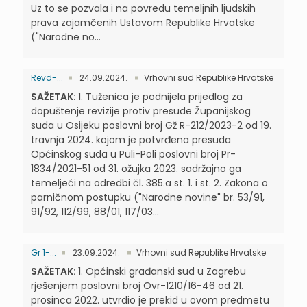
Uz to se pozvala i na povredu temeljnih ljudskih
prava zajamčenih Ustavom Republike Hrvatske
("Narodne no...
Revd-...
24.09.2024.
Vrhovni sud Republike Hrvatske
SAŽETAK:
1. Tuženica je podnijela prijedlog za
dopuštenje revizije protiv presude Županijskog
suda u Osijeku poslovni broj Gž R-212/2023-2 od 19.
travnja 2024. kojom je potvrđena presuda
Općinskog suda u Puli-Poli poslovni broj Pr-
1834/2021-51 od 31. ožujka 2023. sadržajno ga
temeljeći na odredbi čl. 385.a st. 1. i st. 2. Zakona o
parničnom postupku ("Narodne novine" br. 53/91,
91/92, 112/99, 88/01, 117/03...
Gr 1-...
23.09.2024.
Vrhovni sud Republike Hrvatske
SAŽETAK:
1. Općinski građanski sud u Zagrebu
rješenjem poslovni broj Ovr-1210/16-46 od 21.
prosinca 2022. utvrdio je prekid u ovom predmetu