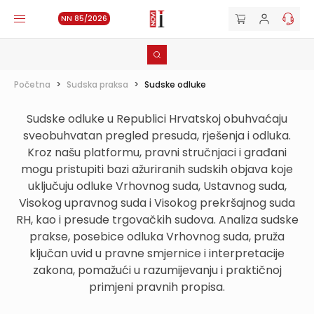
NN 85/2026
Početna
>
Sudska praksa
>
Sudske odluke
Sudske odluke u Republici Hrvatskoj obuhvaćaju
sveobuhvatan pregled presuda, rješenja i odluka.
Kroz našu platformu, pravni stručnjaci i građani
mogu pristupiti bazi ažuriranih sudskih objava koje
uključuju odluke Vrhovnog suda, Ustavnog suda,
Visokog upravnog suda i Visokog prekršajnog suda
RH, kao i presude trgovačkih sudova. Analiza sudske
prakse, posebice odluka Vrhovnog suda, pruža
ključan uvid u pravne smjernice i interpretacije
zakona, pomažući u razumijevanju i praktičnoj
primjeni pravnih propisa.