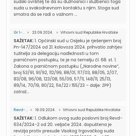
sudski ovršitelj te da su dužnosnici i službenici toga
suda u svakodnevnom kontaktu s njim. Stoga sud
smatra da se radi o važnom ...
Gr 1-...
23.09.2024.
Vrhovni sud Republike Hrvatske
SAŽETAK:
1. Općinski sud u Osijeku je rješenjem broj
Pn-147/2024 od 21. kolovoza 2024. prihvatio zahtjev
tužitelja za delegaciju nadležnosti u tom
parničnom postupku, te je na temelju čl. 68. st. 1.
Zakona o parničnom postupku („Narodne novine“,
broj 53/91, 91/92, 112/99, 88/01, 117/03, 88/05, 2/07,
83/08, 96/08, 123/08, 55/09, 57/11, 148/11, 25/13,
89/14, 70/19, 80/22, 114/22 i 155/23 – dalje: ZPP)
zatraž...
Revd-...
19.09.2024.
Vrhovni sud Republike Hrvatske
SAŽETAK:
1. Odlukom ovog suda poslovni broj Revd-
634/2024-2 od 20. veljače 2024. dopuštena je
revizija protiv presude Visokog trgovačkog suda