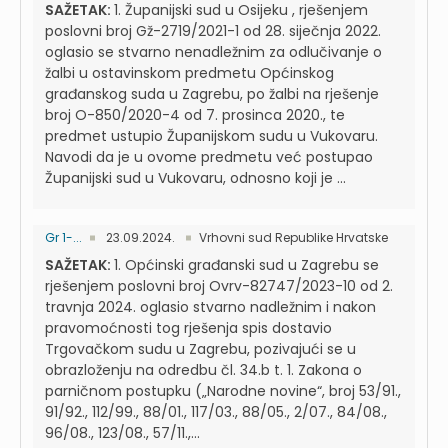
SAŽETAK:
1. Županijski sud u Osijeku , rješenjem
poslovni broj Gž-2719/2021-1 od 28. siječnja 2022.
oglasio se stvarno nenadležnim za odlučivanje o
žalbi u ostavinskom predmetu Općinskog
građanskog suda u Zagrebu, po žalbi na rješenje
broj O-850/2020-4 od 7. prosinca 2020., te
predmet ustupio Županijskom sudu u Vukovaru.
Navodi da je u ovome predmetu već postupao
Županijski sud u Vukovaru, odnosno koji je ...
Gr 1-...
23.09.2024.
Vrhovni sud Republike Hrvatske
SAŽETAK:
1. Općinski građanski sud u Zagrebu se
rješenjem poslovni broj Ovrv-82747/2023-10 od 2.
travnja 2024. oglasio stvarno nadležnim i nakon
pravomoćnosti tog rješenja spis dostavio
Trgovačkom sudu u Zagrebu, pozivajući se u
obrazloženju na odredbu čl. 34.b t. 1. Zakona o
parničnom postupku („Narodne novine“, broj 53/91.,
91/92., 112/99., 88/01., 117/03., 88/05., 2/07., 84/08.,
96/08., 123/08., 57/11.,...