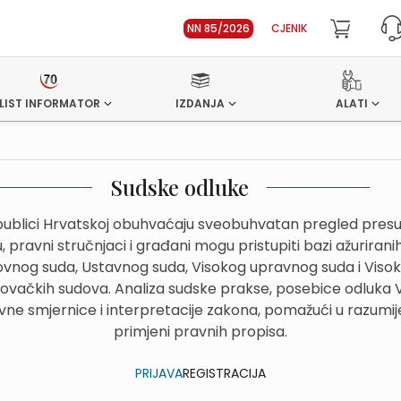
NN 85/2026
CJENIK
LIST INFORMATOR
IZDANJA
ALATI
Sudske odluke
ublici Hrvatskoj obuhvaćaju sveobuhvatan pregled presuda
 pravni stručnjaci i građani mogu pristupiti bazi ažurirani
hovnog suda, Ustavnog suda, Visokog upravnog suda i Viso
govačkih sudova. Analiza sudske prakse, posebice odluka
avne smjernice i interpretacije zakona, pomažući u razumije
primjeni pravnih propisa.
PRIJAVA
REGISTRACIJA