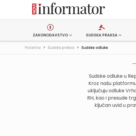
ZAKONODAVSTVO
SUDSKA PRAKSA
Početna
>
Sudska praksa
>
Sudske odluke
Sudske odluke u Rep
Kroz našu platformu,
uključuju odluke Vr
RH, kao i presude tr
ključan uvid u pr