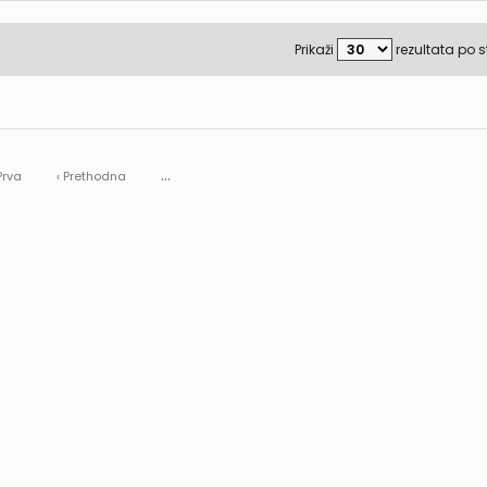
Prikaži
rezultata po s
...
Prva
‹ Prethodna