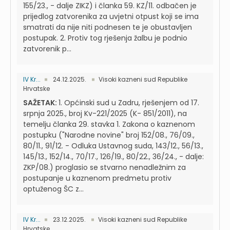
155/23., - dalje ZIKZ) i članka 59. KZ/11. odbačen je
prijedlog zatvorenika za uvjetni otpust koji se ima
smatrati da nije niti podnesen te je obustavljen
postupak. 2. Protiv tog rješenja žalbu je podnio
zatvorenik p...
IV Kr...
24.12.2025.
Visoki kazneni sud Republike
Hrvatske
SAŽETAK:
1. Općinski sud u Zadru, rješenjem od 17.
srpnja 2025., broj Kv-221/2025 (K- 851/2011), na
temelju članka 29. stavka 1. Zakona o kaznenom
postupku ("Narodne novine" broj 152/08., 76/09.,
80/11., 91/12. - Odluka Ustavnog suda, 143/12., 56/13.,
145/13., 152/14., 70/17., 126/19., 80/22., 36/24., - dalje:
ZKP/08.) proglasio se stvarno nenadležnim za
postupanje u kaznenom predmetu protiv
optuženog ŠC z...
IV Kr...
23.12.2025.
Visoki kazneni sud Republike
Hrvatske