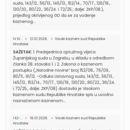
suda, 143/12., 56/13., 145/13., 152/14., 70/17., 126/19.,
130/20., 80/22., 36/24. i 72/25.; dalje: ZKP/08.),
prijedlog okrivljenog GD da se za vođenje
kaznenog...
IV Kr...
21.01.2026.
Visoki kazneni sud Republike
Hrvatske
SAŽETAK:
1. Predsjednica optužnog vijeća
Županijskog suda u Zagrebu, u skladu s odredbom
članka 28. stavaka 1. i 2. Zakona o kaznenom
postupku („Narodne novine“ broj 152/08., 76/09.,
80/11., 91/12. -Odluka Ustavnog suda, 143/12., 56/13.,
145/13., 152/14., 70/17., 126/19., 130/20., 80/22., 36/24.
i 72/25., dalje: ZKP/08) dostavila je Visokom
kaznenom sudu Republike Hrvatske spis u uvodno
naznačenom kaznenom...
I Kž-...
19.01.2026.
Visoki kazneni sud Republike
Hrvatske