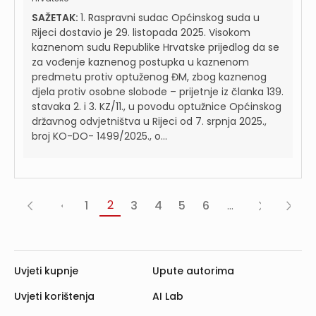
SAŽETAK:
1. Raspravni sudac Općinskog suda u
Rijeci dostavio je 29. listopada 2025. Visokom
kaznenom sudu Republike Hrvatske prijedlog da se
za vođenje kaznenog postupka u kaznenom
predmetu protiv optuženog ĐM, zbog kaznenog
djela protiv osobne slobode – prijetnje iz članka 139.
stavaka 2. i 3. KZ/11., u povodu optužnice Općinskog
državnog odvjetništva u Rijeci od 7. srpnja 2025.,
broj KO-DO- 1499/2025., o...
2
1
3
4
5
6
...
«
‹
Sljedeća
Posljed
Prva
Prethodna
›
»
Uvjeti kupnje
Upute autorima
Uvjeti korištenja
AI Lab