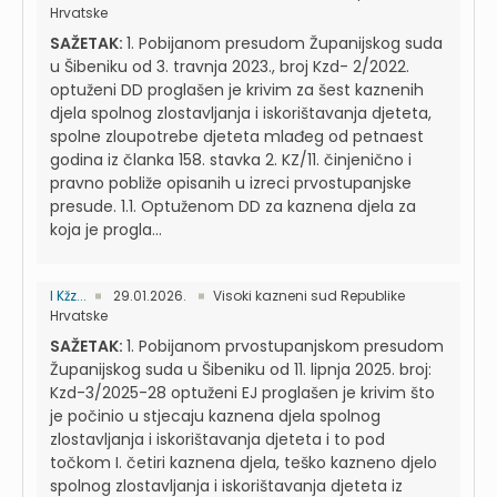
Hrvatske
SAŽETAK:
1. Pobijanom presudom Županijskog suda
u Šibeniku od 3. travnja 2023., broj Kzd- 2/2022.
optuženi DD proglašen je krivim za šest kaznenih
djela spolnog zlostavljanja i iskorištavanja djeteta,
spolne zloupotrebe djeteta mlađeg od petnaest
godina iz članka 158. stavka 2. KZ/11. činjenično i
pravno pobliže opisanih u izreci prvostupanjske
presude. 1.1. Optuženom DD za kaznena djela za
koja je progla...
I Kžz...
29.01.2026.
Visoki kazneni sud Republike
Hrvatske
SAŽETAK:
1. Pobijanom prvostupanjskom presudom
Županijskog suda u Šibeniku od 11. lipnja 2025. broj:
Kzd-3/2025-28 optuženi EJ proglašen je krivim što
je počinio u stjecaju kaznena djela spolnog
zlostavljanja i iskorištavanja djeteta i to pod
točkom I. četiri kaznena djela, teško kazneno djelo
spolnog zlostavljanja i iskorištavanja djeteta iz