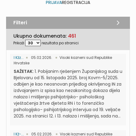
PRIJAVA
REGISTRACIJA
Filteri
Ukupno dokumenata:
461
Prikaži
rezultata po stranici
I Kžz...
05.02.2026.
Visoki kazneni sud Republike
Hrvatske
SAŽETAK:
1. Pobijanim rješenjem Županijskog suda u
Bjelovaru od 15. listopada 2025. broj Kovm-5/2025.
odbijen je kao neosnovan prijedlog okrivljenog IN za
izdvajanjem iz spisa kao nezakonitog dokaza dijela
nalaza i mišljenja psihijatrijsko- psihološkog
vještačenja žrtve djeteta RN i to forenzičko
psihologijsko- psihijatrijskog intervjua od 19. veljače
2025. na stranici 12. i 13. nalaza i mišljenja, sada na...
I Kž-...
05.02.2026.
Visoki kazneni sud Republike