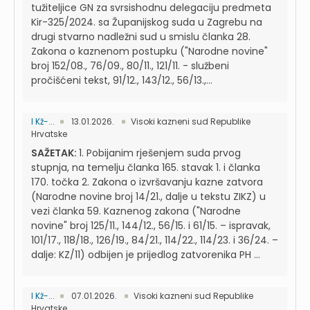
tužiteljice GN za svrsishodnu delegaciju predmeta
Kir-325/2024. sa Županijskog suda u Zagrebu na
drugi stvarno nadležni sud u smislu članka 28.
Zakona o kaznenom postupku ("Narodne novine"
broj 152/08., 76/09., 80/11., 121/11. - službeni
pročišćeni tekst, 91/12., 143/12., 56/13.,...
I Kž-...
13.01.2026.
Visoki kazneni sud Republike
Hrvatske
SAŽETAK:
1. Pobijanim rješenjem suda prvog
stupnja, na temelju članka 165. stavak 1. i članka
170. točka 2. Zakona o izvršavanju kazne zatvora
(Narodne novine broj 14/21., dalje u tekstu ZIKZ) u
vezi članka 59. Kaznenog zakona ("Narodne
novine" broj 125/11., 144/12., 56/15. i 61/15. – ispravak,
101/17., 118/18., 126/19., 84/21., 114/22., 114/23. i 36/24. –
dalje: KZ/11) odbijen je prijedlog zatvorenika PH ...
I Kž-...
07.01.2026.
Visoki kazneni sud Republike
Hrvatske