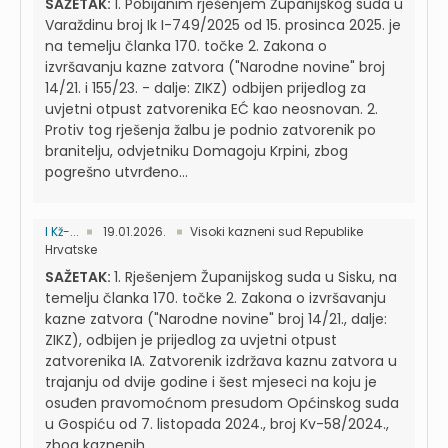
SAŽETAK:
1. Pobijanim rješenjem Županijskog suda u
Varaždinu broj Ik I-749/2025 od 15. prosinca 2025. je
na temelju članka 170. točke 2. Zakona o
izvršavanju kazne zatvora ("Narodne novine" broj
14/21. i 155/23. - dalje: ZIKZ) odbijen prijedlog za
uvjetni otpust zatvorenika EĆ kao neosnovan. 2.
Protiv tog rješenja žalbu je podnio zatvorenik po
branitelju, odvjetniku Domagoju Krpini, zbog
pogrešno utvrđeno...
I Kž-...
19.01.2026.
Visoki kazneni sud Republike
Hrvatske
SAŽETAK:
1. Rješenjem Županijskog suda u Sisku, na
temelju članka 170. točke 2. Zakona o izvršavanju
kazne zatvora ("Narodne novine" broj 14/21., dalje:
ZIKZ), odbijen je prijedlog za uvjetni otpust
zatvorenika IA. Zatvorenik izdržava kaznu zatvora u
trajanju od dvije godine i šest mjeseci na koju je
osuđen pravomoćnom presudom Općinskog suda
u Gospiću od 7. listopada 2024., broj Kv-58/2024.,
zbog kaznenih...