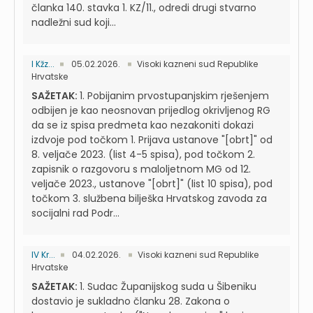
članka 140. stavka 1. KZ/11., odredi drugi stvarno
nadležni sud koji...
I Kžz...
05.02.2026.
Visoki kazneni sud Republike
Hrvatske
SAŽETAK:
1. Pobijanim prvostupanjskim rješenjem
odbijen je kao neosnovan prijedlog okrivljenog RG
da se iz spisa predmeta kao nezakoniti dokazi
izdvoje pod točkom 1. Prijava ustanove "[obrt]" od
8. veljače 2023. (list 4-5 spisa), pod točkom 2.
zapisnik o razgovoru s maloljetnom MG od 12.
veljače 2023., ustanove "[obrt]" (list 10 spisa), pod
točkom 3. službena bilješka Hrvatskog zavoda za
socijalni rad Podr...
IV Kr...
04.02.2026.
Visoki kazneni sud Republike
Hrvatske
SAŽETAK:
1. Sudac Županijskog suda u Šibeniku
dostavio je sukladno članku 28. Zakona o