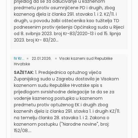
prijedlog da se za odlučivanje u kaznenom
predmetu protiv osumnjičene PD i drugih, zbog
kaznenog djela iz članka 291. stavaka 1. i 2. KZ/11. i
drugih, u povodu žalbi oštećenika kao tužitelja TD
podnesenim protiv rješenja Općinskog suda u Rijeci
od 8. svibnja 2023. broj Kr-83/2020-13 i od 15. lipnja
2023. broj Kr- 83/20...
IV Kr...
22.01.2026.
Visoki kazneni sud Republike
Hrvatske
SAŽETAK:
1. Predsjednica optužnog vijeća
Županijskog suda u Zagrebu dostavila je Visokom
kaznenom sudu Republike Hrvatske spis s
prijedlogom svrsishodne delegacije te da se za
vođenje kaznenog postupka u kaznenom
predmetu protiv optuženog EK i drugih zbog
kaznenih djela iz članka 291. stavka 1. i drugih KZ/11.
na temelju članka 28. stavaka 1. i 2. Zakona o
kaznenom postupku ("Narodne novine", broj:
152/08....