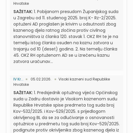
Hrvatske
SAŽETAK:
1. Pobijanom presudom Županijskog suda
u Zagrebu od 11. studenog 2025. broj K- Rz-2/2025.
optuženi AD proglašen je krivim u odsutnosti zbog
kaznenog djela ratnog zločina protiv civilnog
stanovništva iz članka 120. stavak 1. OKZ RH te je na
temelju istog članka osuđen na kaznu zatvora u
trajanju od 10 (deset) godina. 2. Na temelju članka
45. OKZ RH optuženom AD se u izrečenu kaznu
zatvora uračunav...
IV Kr...
05.02.2026.
Visoki kazneni sud Republike
Hrvatske
SAŽETAK:
1. Predsjednik optužnog vijeća Općinskog
suda u Zadru dostavio je Visokom kaznenom sudu
Republike Hrvatske spise predmeta tog suda broj
Kov-532/2025. i Kov-529/2025. s prijedlogom
okrivljenog BL da se za odlučivanje o osnovanosti
optužnice u predmetu tog suda broj Kov-529/2025.
podignute protiv okrivljenika zbog kaznenog djela iz