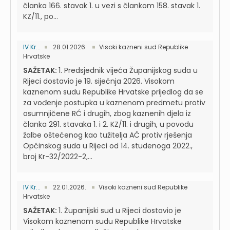
članka 166. stavak 1. u vezi s člankom 158. stavak 1.
KZ/11., po...
IV Kr...
28.01.2026.
Visoki kazneni sud Republike
Hrvatske
SAŽETAK:
1. Predsjednik vijeća Županijskog suda u
Rijeci dostavio je 19. siječnja 2026. Visokom
kaznenom sudu Republike Hrvatske prijedlog da se
za vođenje postupka u kaznenom predmetu protiv
osumnjičene RĆ i drugih, zbog kaznenih djela iz
članka 291. stavaka 1. i 2. KZ/11. i drugih, u povodu
žalbe oštećenog kao tužitelja AĆ protiv rješenja
Općinskog suda u Rijeci od 14. studenoga 2022.,
broj Kr-32/2022-2,...
IV Kr...
22.01.2026.
Visoki kazneni sud Republike
Hrvatske
SAŽETAK:
1. Županijski sud u Rijeci dostavio je
Visokom kaznenom sudu Republike Hrvatske