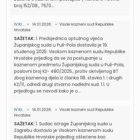
broj 152/08., 76/0...
IV Kr...
14.01.2026.
Visoki kazneni sud Republike
Hrvatske
SAŽETAK:
1. Predsjednica optužnog vijeća
Županijskog suda u Puli-Pola dostavila je 19.
studenog 2025. Visokom kaznenom sudu Republike
Hrvatske prijedlog da se za postupanje u
kaznenom predmetu Županijskog suda u Puli-Pola,
poslovni broj Kž- 480/2025., protiv okrivljenog BT
zbog kaznenog djela iz članka 118. stavka 1. i drugih
KZ/11., odredi drugi stvarno nadležni sud. 1.1. U
prijedlogu se navodi kako je o...
IV Kr...
14.01.2026.
Visoki kazneni sud Republike
Hrvatske
SAŽETAK:
1. Sudac istrage Županijskog suda u
Zagrebu dostavio je Visokom kaznenom sudu
Republike Hrvatske prijedlog oštećene kao