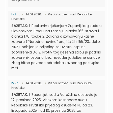
I Kž-...
14.01.2026.
Visoki kazneni sud Republike
Hrvatske
SAŽETAK:
1. Pobijanim rješenjem Županijskog suda u
Slavonskom Brodu, na temelju članka 165. stavka 1. i
članka 170. točke 2. Zakona o izvršavanju kazne
zatvora ("Narodne novine" broj 14/21. i 155/23., dalje:
ZIKZ), odbijen je prijedlog za uvjetni otpust
zatvorenika BK. 2. Protiv tog rješenja žalbu je podnio
zatvorenik osobno, bez navođenja žalbene osnove
zbog bitne povrede odredaba kaznenog postupka
iz čl...
IV Kr...
14.01.2026.
Visoki kazneni sud Republike
Hrvatske
SAŽETAK:
1. Županijski sud u Varaždinu dostavio je
17. prosinca 2025. Visokom kaznenom sudu
Republike Hrvatske prijedlog osuđene NE od 23.
listopada 2025. i od 10. prosinca 2025. za