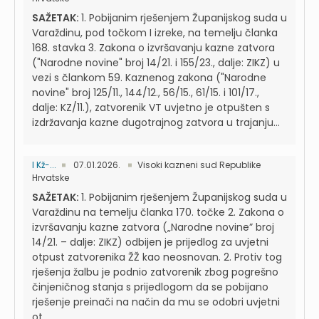
SAŽETAK:
1. Pobijanim rješenjem Županijskog suda u
Varaždinu, pod točkom I izreke, na temelju članka
168. stavka 3. Zakona o izvršavanju kazne zatvora
("Narodne novine" broj 14/21. i 155/23., dalje: ZIKZ) u
vezi s člankom 59. Kaznenog zakona ("Narodne
novine" broj 125/11., 144/12., 56/15., 61/15. i 101/17.,
dalje: KZ/11.), zatvorenik VT uvjetno je otpušten s
izdržavanja kazne dugotrajnog zatvora u trajanju...
I Kž-...
07.01.2026.
Visoki kazneni sud Republike
Hrvatske
SAŽETAK:
1. Pobijanim rješenjem Županijskog suda u
Varaždinu na temelju članka 170. točke 2. Zakona o
izvršavanju kazne zatvora („Narodne novine” broj
14/21. – dalje: ZIKZ) odbijen je prijedlog za uvjetni
otpust zatvorenika ŽŽ kao neosnovan. 2. Protiv tog
rješenja žalbu je podnio zatvorenik zbog pogrešno
činjeničnog stanja s prijedlogom da se pobijano
rješenje preinači na način da mu se odobri uvjetni
ot...