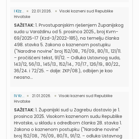
I Kžz...
22.01.2026.
Visoki kazneni sud Republike
Hrvatske
SAŽETAK:
1. Prvostupanjskim rješenjem Županijskog
suda u Varaždinu od 5. prosinca 2025., broj Kvm-
69/2025-17 (Kzd-3/2022-185), na temelju članka
498. stavka 5. Zakona o kaznenom postupku
("Narodne novine" broj 152/08., 76/09., 80/11., 121/11.
– pročišćeni tekst, 91/12. – Odluka Ustavnog suda,
143/12, 56/13., 145/13., 152/14., 70/17., 126/19., 80/22.,
36/24. i 72/25. – dalje: ZKP/08.), odbijen je kao
neosno...
IV Kr...
21.01.2026.
Visoki kazneni sud Republike
Hrvatske
SAŽETAK:
1. Županijski sud u Zagrebu dostavio je 1.
prosinca 2025. Visokom kaznenom sudu Republike
Hrvatske, u skladu s odredbom članka 28. stavka 1.
Zakona o kaznenom postupku ("Narodne novine"
broj 152/08., 76/09., 80/11., 91/12. – odluka Ustavnog