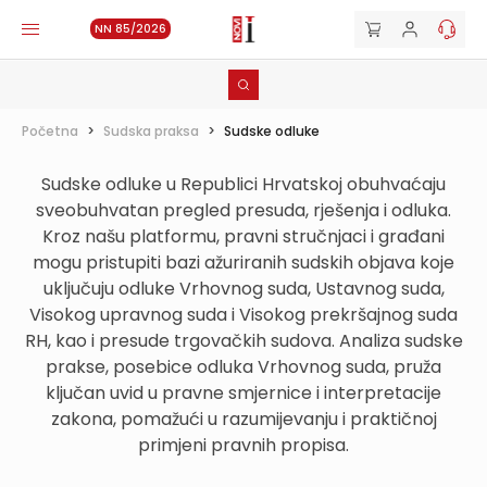
NN 85/2026
Početna
>
Sudska praksa
>
Sudske odluke
Sudske odluke u Republici Hrvatskoj obuhvaćaju
sveobuhvatan pregled presuda, rješenja i odluka.
Kroz našu platformu, pravni stručnjaci i građani
mogu pristupiti bazi ažuriranih sudskih objava koje
uključuju odluke Vrhovnog suda, Ustavnog suda,
Visokog upravnog suda i Visokog prekršajnog suda
RH, kao i presude trgovačkih sudova. Analiza sudske
prakse, posebice odluka Vrhovnog suda, pruža
ključan uvid u pravne smjernice i interpretacije
zakona, pomažući u razumijevanju i praktičnoj
primjeni pravnih propisa.