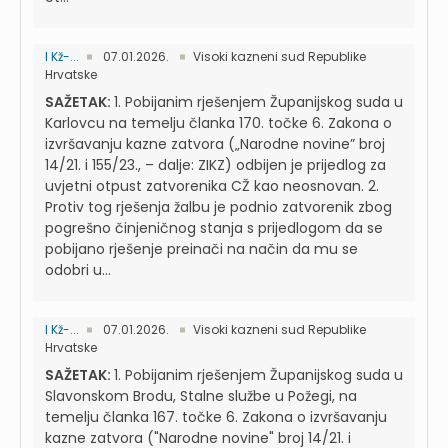
I Kž-...
07.01.2026.
Visoki kazneni sud Republike
Hrvatske
SAŽETAK:
1. Pobijanim rješenjem Županijskog suda u
Karlovcu na temelju članka 170. točke 6. Zakona o
izvršavanju kazne zatvora („Narodne novine” broj
14/21. i 155/23., – dalje: ZIKZ) odbijen je prijedlog za
uvjetni otpust zatvorenika CŽ kao neosnovan. 2.
Protiv tog rješenja žalbu je podnio zatvorenik zbog
pogrešno činjeničnog stanja s prijedlogom da se
pobijano rješenje preinači na način da mu se
odobri u...
I Kž-...
07.01.2026.
Visoki kazneni sud Republike
Hrvatske
SAŽETAK:
1. Pobijanim rješenjem Županijskog suda u
Slavonskom Brodu, Stalne službe u Požegi, na
temelju članka 167. točke 6. Zakona o izvršavanju
kazne zatvora ("Narodne novine" broj 14/21. i