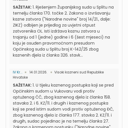
SAŽETAK:
1. Rješenjem Županijskog suda u Splitu na
temelju članka 170. točke 2. Zakona o izvršavanju
kazne zatvora ("Narodne novine" broj 14/21., dalje:
ZIKZ) odbijen je prijedlog za uvjetni otpust
zatvorenika OL. Isti izdržava kaznu zatvora u
trajanju od 1 (jedne) godine i 6 (šest mjeseci) na
koju je osuđen pravomoćnom presudom
Općinskog suda u Splitu broj K-142/25 zbog
kaznenih djela iz članka 326. stavk...
IV Kr...
14.01.2026.
Visoki kazneni sud Republike
Hrvatske
SAŽETAK:
1. U tijeku kaznenog postupka koji se pred
Općinskim sudom u Vukovaru vodi protiv
optuženog ĆČ, zbog kaznenog djela iz članka 158.
stavaka 2. i 6. KZ/11. i drugih i kaznenog postupka
koji se pred istim sudom vodi protiv optuženog ĐČ,
zbog kaznenog djela iz članka 177. stavka 2. KZ/11. i
drugih, sudac pojedinac je na temelju članka 27.
Zakona o kaznenom postupku ("Narodne novine"