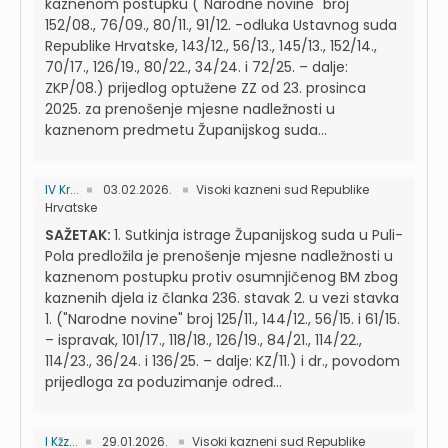
kaznenom postupku ("Narodne novine" broj
152/08., 76/09., 80/11., 91/12. -odluka Ustavnog suda
Republike Hrvatske, 143/12., 56/13., 145/13., 152/14.,
70/17., 126/19., 80/22., 34/24. i 72/25. – dalje:
ZKP/08.) prijedlog optužene ZZ od 23. prosinca
2025. za prenošenje mjesne nadležnosti u
kaznenom predmetu Županijskog suda...
IV Kr...
03.02.2026.
Visoki kazneni sud Republike
Hrvatske
SAŽETAK:
1. Sutkinja istrage Županijskog suda u Puli-
Pola predložila je prenošenje mjesne nadležnosti u
kaznenom postupku protiv osumnjičenog BM zbog
kaznenih djela iz članka 236. stavak 2. u vezi stavka
1. ("Narodne novine" broj 125/11., 144/12., 56/15. i 61/15.
– ispravak, 101/17., 118/18., 126/19., 84/21., 114/22.,
114/23., 36/24. i 136/25. – dalje: KZ/11.) i dr., povodom
prijedloga za poduzimanje određ...
I Kžz...
29.01.2026.
Visoki kazneni sud Republike