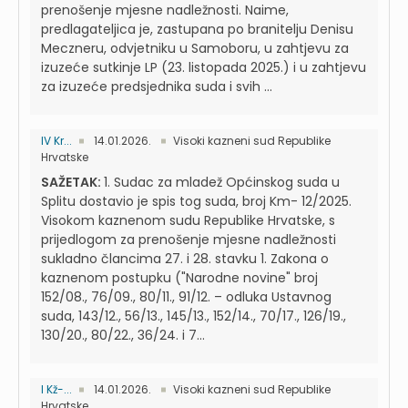
prenošenje mjesne nadležnosti. Naime,
predlagateljica je, zastupana po branitelju Denisu
Meczneru, odvjetniku u Samoboru, u zahtjevu za
izuzeće sutkinje LP (23. listopada 2025.) i u zahtjevu
za izuzeće predsjednika suda i svih ...
IV Kr...
14.01.2026.
Visoki kazneni sud Republike
Hrvatske
SAŽETAK:
1. Sudac za mladež Općinskog suda u
Splitu dostavio je spis tog suda, broj Km- 12/2025.
Visokom kaznenom sudu Republike Hrvatske, s
prijedlogom za prenošenje mjesne nadležnosti
sukladno člancima 27. i 28. stavku 1. Zakona o
kaznenom postupku ("Narodne novine" broj
152/08., 76/09., 80/11., 91/12. – odluka Ustavnog
suda, 143/12., 56/13., 145/13., 152/14., 70/17., 126/19.,
130/20., 80/22., 36/24. i 7...
I Kž-...
14.01.2026.
Visoki kazneni sud Republike
Hrvatske