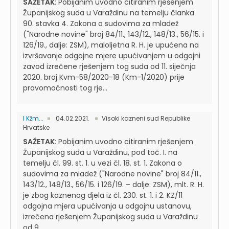
SAŽETAK:
Pobijanim uvodno citiranim rješenjem
Županijskog suda u Varaždinu na temelju članka
90. stavka 4. Zakona o sudovima za mladež
("Narodne novine" broj 84/11., 143/12., 148/13., 56/15. i
126/19., dalje: ZSM), maloljetna R. H. je upućena na
izvršavanje odgojne mjere upućivanjem u odgojni
zavod izrečene rješenjem tog suda od 11. siječnja
2020. broj Kvm-58/2020-18 (Km-1/2020) prije
pravomoćnosti tog rje...
I Kžm...
04.02.2021.
Visoki kazneni sud Republike
Hrvatske
SAŽETAK:
Pobijanim uvodno citiranim rješenjem
Županijskog suda u Varaždinu, pod toč. I. na
temelju čl. 99. st. 1. u vezi čl. 18. st. 1. Zakona o
sudovima za mladež ("Narodne novine" broj 84/11.,
143/12., 148/13., 56/15. i 126/19. – dalje: ZSM), mlt. R. H.
je zbog kaznenog djela iz čl. 230. st. 1. i 2. KZ/11
odgojna mjera upućivanja u odgojnu ustanovu,
izrečena rješenjem Županijskog suda u Varaždinu
od 9. ...