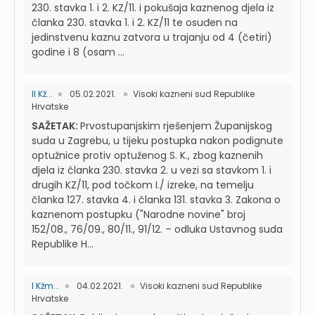
230. stavka 1. i 2. KZ/11. i pokušaja kaznenog djela iz
članka 230. stavka 1. i 2. KZ/11 te osuđen na
jedinstvenu kaznu zatvora u trajanju od 4 (četiri)
godine i 8 (osam ...
II Kž...
05.02.2021.
Visoki kazneni sud Republike
Hrvatske
SAŽETAK:
Prvostupanjskim rješenjem Županijskog
suda u Zagrebu, u tijeku postupka nakon podignute
optužnice protiv optuženog S. K., zbog kaznenih
djela iz članka 230. stavka 2. u vezi sa stavkom 1. i
drugih KZ/11, pod točkom I./ izreke, na temelju
članka 127. stavka 4. i članka 131. stavka 3. Zakona o
kaznenom postupku ("Narodne novine" broj
152/08., 76/09., 80/11., 91/12. – odluka Ustavnog suda
Republike H...
I Kžm...
04.02.2021.
Visoki kazneni sud Republike
Hrvatske