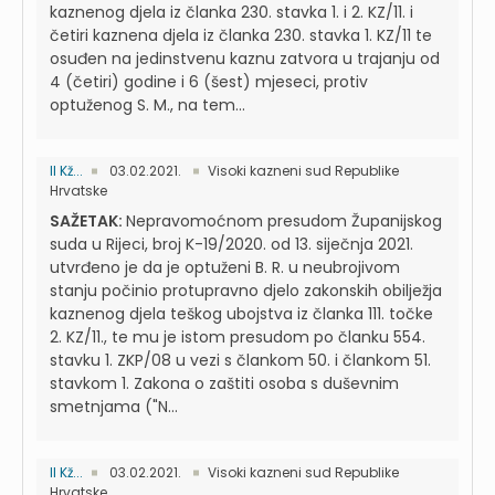
kaznenog djela iz članka 230. stavka 1. i 2. KZ/11. i
četiri kaznena djela iz članka 230. stavka 1. KZ/11 te
osuđen na jedinstvenu kaznu zatvora u trajanju od
4 (četiri) godine i 6 (šest) mjeseci, protiv
optuženog S. M., na tem...
II Kž...
03.02.2021.
Visoki kazneni sud Republike
Hrvatske
SAŽETAK:
Nepravomoćnom presudom Županijskog
suda u Rijeci, broj K-19/2020. od 13. siječnja 2021.
utvrđeno je da je optuženi B. R. u neubrojivom
stanju počinio protupravno djelo zakonskih obilježja
kaznenog djela teškog ubojstva iz članka 111. točke
2. KZ/11., te mu je istom presudom po članku 554.
stavku 1. ZKP/08 u vezi s člankom 50. i člankom 51.
stavkom 1. Zakona o zaštiti osoba s duševnim
smetnjama ("N...
II Kž...
03.02.2021.
Visoki kazneni sud Republike
Hrvatske