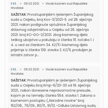
II Kž...
09.02.2021.
Visoki kazneni sud Republike
Hrvatske
SAŽETAK:
Prvostupanjskim rješenjem Županijskog
suda u Osijeku, broj Kov-3/2021-5. od 28. siječnja
2021. nakon podignute optužnice Županijskog
državnog odvjetništva u Osijeku od 26. siječnja
2021. broj KO-DO-3/2021. zbog kaznenog djela
teškog ubojstva u pokušaju iz članka 111. točaka 1. i
4. u vezi sa člankom 34. KZ/11 i kaznenog djela
prijetnje iz članka 139. stavka 2. KZ/11, produljen je
istražni zatvor p...
II Kž...
09.02.2021.
Visoki kazneni sud Republike
Hrvatske
SAŽETAK:
Prvostupanjskim je rješenjem Županijskog
suda u Osijeku broj Kmp-6/20-33 od 19. siječnja
2021., nakon donesene nepravomoćne presude,
kojom je na temelju članka 554. stavka 1. Zakona o
kaznenom postupku („Narodne novine“ broj
152/08., 76/09., 80/11., 91/12.-Odluka Ustavnog suda,