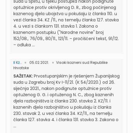
suda u Splitu, u tijeku postupka nakon podignute
optužnice protiv okrivljenog D. R., zbog počinjenog
kaznenog djela ubojstva u pokušaju iz članka 110. u
vezi članka 34. KZ /11., na temelju članka 127. stavka
4. u vezi s člankom 131. stavka 1. Zakona o
kaznenom postupku ("Narodne novine" broj
152/08., 76/09., 80/11., 121/11. – pročišćeni tekst, 91/12.
– odluka ...
II Kž...
05.02.2021.
Visoki kazneni sud Republike
Hrvatske
SAŽETAK:
Prvostupanjskim je rješenjem Županijskog
suda u Zagrebu broj Kv I-11/21. (K 54/2020.) od 26.
siječnja 2021., nakon podignute optužnice protiv
optuženog G. G. i optuženog N. C., zbog kaznenih
djela razbojništva iz članka 230. stavka 2. KZ/11. i
kaznenih djela razbojništvo u pokušaju iz članka
230. stavak 2. u vezi članka 34. KZ/11., na temelju
članka 127. stavka 4. i članka 131. stavka 3. Zakona o
...