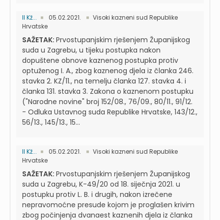
II Kž...
05.02.2021.
Visoki kazneni sud Republike
Hrvatske
SAŽETAK:
Prvostupanjskim rješenjem Županijskog
suda u Zagrebu, u tijeku postupka nakon
dopuštene obnove kaznenog postupka protiv
optuženog I. A., zbog kaznenog djela iz članka 246.
stavka 2. KZ/11., na temelju članka 127. stavka 4. i
članka 131. stavka 3. Zakona o kaznenom postupku
("Narodne novine" broj 152/08., 76/09., 80/11., 91/12.
- Odluka Ustavnog suda Republike Hrvatske, 143/12.,
56/13., 145/13., 15...
II Kž...
05.02.2021.
Visoki kazneni sud Republike
Hrvatske
SAŽETAK:
Prvostupanjskim rješenjem Županijskog
suda u Zagrebu, K-49/20 od 18. siječnja 2021. u
postupku protiv L. B. i drugih, nakon izrečene
nepravomoćne presude kojom je proglašen krivim
zbog počinjenja dvanaest kaznenih djela iz članka