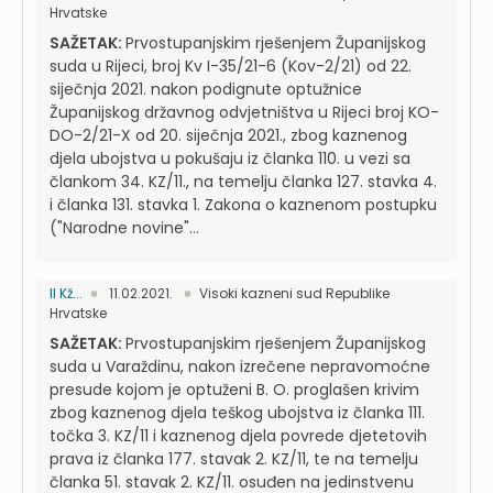
Hrvatske
SAŽETAK:
Prvostupanjskim rješenjem Županijskog
suda u Rijeci, broj Kv I-35/21-6 (Kov-2/21) od 22.
siječnja 2021. nakon podignute optužnice
Županijskog državnog odvjetništva u Rijeci broj KO-
DO-2/21-X od 20. siječnja 2021., zbog kaznenog
djela ubojstva u pokušaju iz članka 110. u vezi sa
člankom 34. KZ/11., na temelju članka 127. stavka 4.
i članka 131. stavka 1. Zakona o kaznenom postupku
("Narodne novine"...
II Kž...
11.02.2021.
Visoki kazneni sud Republike
Hrvatske
SAŽETAK:
Prvostupanjskim rješenjem Županijskog
suda u Varaždinu, nakon izrečene nepravomoćne
presude kojom je optuženi B. O. proglašen krivim
zbog kaznenog djela teškog ubojstva iz članka 111.
točka 3. KZ/11 i kaznenog djela povrede djetetovih
prava iz članka 177. stavak 2. KZ/11, te na temelju
članka 51. stavak 2. KZ/11. osuđen na jedinstvenu