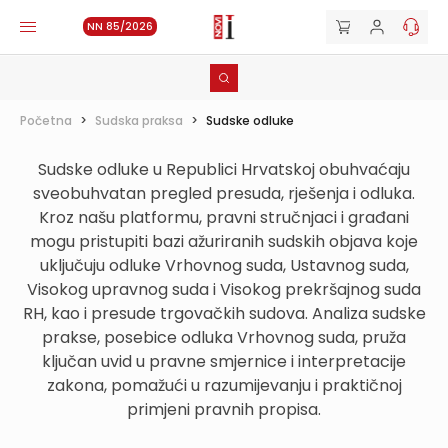
NN 85/2026
Početna
>
Sudska praksa
>
Sudske odluke
Sudske odluke u Republici Hrvatskoj obuhvaćaju
sveobuhvatan pregled presuda, rješenja i odluka.
Kroz našu platformu, pravni stručnjaci i građani
mogu pristupiti bazi ažuriranih sudskih objava koje
uključuju odluke Vrhovnog suda, Ustavnog suda,
Visokog upravnog suda i Visokog prekršajnog suda
RH, kao i presude trgovačkih sudova. Analiza sudske
prakse, posebice odluka Vrhovnog suda, pruža
ključan uvid u pravne smjernice i interpretacije
zakona, pomažući u razumijevanju i praktičnoj
primjeni pravnih propisa.