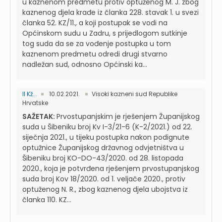
u kaznenom predmetu protiv optuženog M. J. zbog
kaznenog djela krađe iz članka 228. stavak 1. u svezi
članka 52. KZ/11., a koji postupak se vodi na
Općinskom sudu u Zadru, s prijedlogom sutkinje
tog suda da se za vođenje postupka u tom
kaznenom predmetu odredi drugi stvarno
nadležan sud, odnosno Općinski ka...
II Kž...
10.02.2021.
Visoki kazneni sud Republike
Hrvatske
SAŽETAK:
Prvostupanjskim je rješenjem Županijskog
suda u Šibeniku broj Kv I-3/21-6 (K-2/2021.) od 22.
siječnja 2021., u tijeku postupka nakon podignute
optužnice Županijskog državnog odvjetništva u
Šibeniku broj KO-DO-43/2020. od 28. listopada
2020., koja je potvrđena rješenjem prvostupanjskog
suda broj Kov 18/2020. od 1. veljače 2020., protiv
optuženog N. R., zbog kaznenog djela ubojstva iz
članka 110. KZ...