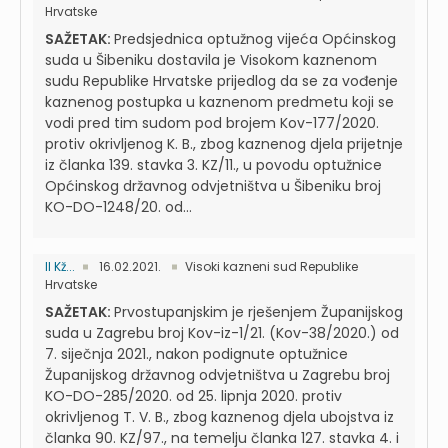
Hrvatske
SAŽETAK:
Predsjednica optužnog vijeća Općinskog
suda u Šibeniku dostavila je Visokom kaznenom
sudu Republike Hrvatske prijedlog da se za vođenje
kaznenog postupka u kaznenom predmetu koji se
vodi pred tim sudom pod brojem Kov-177/2020.
protiv okrivljenog K. B., zbog kaznenog djela prijetnje
iz članka 139. stavka 3. KZ/11., u povodu optužnice
Općinskog državnog odvjetništva u Šibeniku broj
KO-DO-1248/20. od...
II Kž...
16.02.2021.
Visoki kazneni sud Republike
Hrvatske
SAŽETAK:
Prvostupanjskim je rješenjem Županijskog
suda u Zagrebu broj Kov-iz-1/21. (Kov-38/2020.) od
7. siječnja 2021., nakon podignute optužnice
Županijskog državnog odvjetništva u Zagrebu broj
KO-DO-285/2020. od 25. lipnja 2020. protiv
okrivljenog T. V. B., zbog kaznenog djela ubojstva iz
članka 90. KZ/97., na temelju članka 127. stavka 4. i