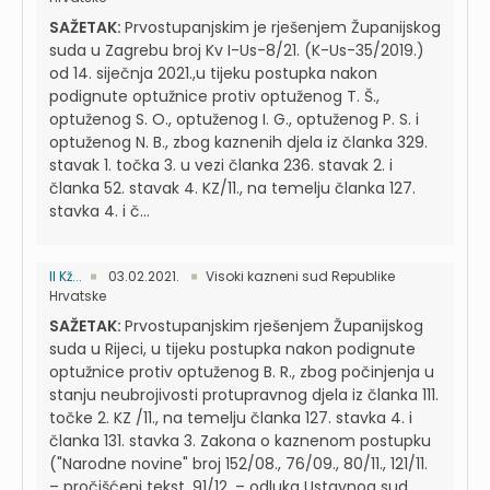
SAŽETAK:
Prvostupanjskim je rješenjem Županijskog
suda u Zagrebu broj Kv I-Us-8/21. (K-Us-35/2019.)
od 14. siječnja 2021.,u tijeku postupka nakon
podignute optužnice protiv optuženog T. Š.,
optuženog S. O., optuženog I. G., optuženog P. S. i
optuženog N. B., zbog kaznenih djela iz članka 329.
stavak 1. točka 3. u vezi članka 236. stavak 2. i
članka 52. stavak 4. KZ/11., na temelju članka 127.
stavka 4. i č...
II Kž...
03.02.2021.
Visoki kazneni sud Republike
Hrvatske
SAŽETAK:
Prvostupanjskim rješenjem Županijskog
suda u Rijeci, u tijeku postupka nakon podignute
optužnice protiv optuženog B. R., zbog počinjenja u
stanju neubrojivosti protupravnog djela iz članka 111.
točke 2. KZ /11., na temelju članka 127. stavka 4. i
članka 131. stavka 3. Zakona o kaznenom postupku
("Narodne novine" broj 152/08., 76/09., 80/11., 121/11.
– pročišćeni tekst, 91/12. – odluka Ustavnog sud...