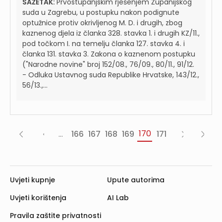
SAŽETAK:
Prvostupanjskim rješenjem Županijskog
suda u Zagrebu, u postupku nakon podignute
optužnice protiv okrivljenog M. D. i drugih, zbog
kaznenog djela iz članka 328. stavka 1. i drugih KZ/11.,
pod točkom I. na temelju članka 127. stavka 4. i
članka 131. stavka 3. Zakona o kaznenom postupku
("Narodne novine" broj 152/08., 76/09., 80/11., 91/12.
- Odluka Ustavnog suda Republike Hrvatske, 143/12.,
56/13.,...
170
...
166
167
168
169
171
«
‹
Sljedeća
Posljed
Prva
Prethodna
›
»
Uvjeti kupnje
Upute autorima
Uvjeti korištenja
AI Lab
Pravila zaštite privatnosti