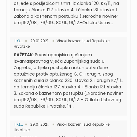
ozljede s posljedicom smrti iz članka 120. KZ/11., na
temelju članka 127. stavka 4. i članka 131. stavka 1.
Zakona o kaznenom postupku („Narodne novine“
broj 152/08., 76/09., 80/11., 91/12.-Odluka Ustav...
II Kž...
29.01.2021.
Visoki kazneni sud Republike
Hrvatske
SAŽETAK:
Prvostupanjskim rješenjem
izvanraspravnog vijeća Županijskog suda u
Zagrebu, u tijeku postupka nakon potvrđene
optužnice protiv optuženog G. G. i drugih, zbog
kaznenih djela iz članka 230. stavka 2. i drugih KZ/11.,
na temelju članka 127. stavka 4. i članka 131. stavka
3. Zakona o kaznenom postupku („Narodne novine“
broj 152/08., 76/09., 80/11., 91/12. - Odluka Ustavnog
suda Republike Hrvatske, 14...
II Kž...
29.01.2021.
Visoki kazneni sud Republike
Hrvatske