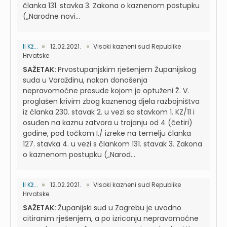
članka 131. stavka 3. Zakona o kaznenom postupku
(„Narodne novi...
II Kž...
12.02.2021.
Visoki kazneni sud Republike
Hrvatske
SAŽETAK:
Prvostupanjskim rješenjem Županijskog
suda u Varaždinu, nakon donošenja
nepravomoćne presude kojom je optuženi Ž. V.
proglašen krivim zbog kaznenog djela razbojništva
iz članka 230. stavak 2. u vezi sa stavkom 1. KZ/11 i
osuđen na kaznu zatvora u trajanju od 4 (četiri)
godine, pod točkom I./ izreke na temelju članka
127. stavka 4. u vezi s člankom 131. stavak 3. Zakona
o kaznenom postupku („Narod...
II Kž...
12.02.2021.
Visoki kazneni sud Republike
Hrvatske
SAŽETAK:
Županijski sud u Zagrebu je uvodno
citiranim rješenjem, a po izricanju nepravomoćne