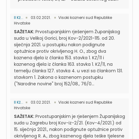
II Kž...
03.02.2021.
Visoki kazneni sud Republike
Hrvatske
SAŽETAK:
Prvostupanjskim rješenjem Županijskog
suda u Velikoj Gorici, broj Kov-2/2021-115. od 20.
siječnja 2021. u postupku nakon podignute
optužnice protiv okrivljenog H. O., zbog dva
kaznena djela iz članka 153. stavka 1. KZ/11 i
kaznenog djela iz članka 163. stavka 1. KZ/11, na
temelju članka 127. stavka 4. u vezi sa člankom 131.
stavkom 1. Zakona o kaznenom postupku
("Narodne novine" broj 152/08., 76/0...
II Kž...
03.02.2021.
Visoki kazneni sud Republike
Hrvatske
SAŽETAK:
Prvostupanjskim je rješenjem Županijskog
suda u Zagrebu broj Kov-iz-2/21. (Kov-4/2021.) od
15. siječnja 2021., nakon podignute optužnice protiv
okrivljenog R. A., zbog kaznenog djela teške tjelesne