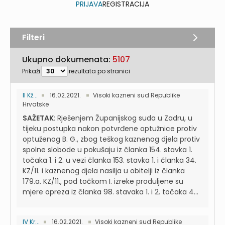
PRIJAVA
REGISTRACIJA
Filteri
Ukupno dokumenata:
5107
Prikaži
rezultata po stranici
II Kž...
16.02.2021.
Visoki kazneni sud Republike
Hrvatske
SAŽETAK:
Rješenjem Županijskog suda u Zadru, u
tijeku postupka nakon potvrđene optužnice protiv
optuženog B. G., zbog teškog kaznenog djela protiv
spolne slobode u pokušaju iz članka 154. stavka 1.
točaka 1. i 2. u vezi članka 153. stavka 1. i članka 34.
KZ/11. i kaznenog djela nasilja u obitelji iz članka
179.a. KZ/11., pod točkom I. izreke produljene su
mjere opreza iz članka 98. stavaka 1. i 2. točaka 4...
IV Kr...
16.02.2021.
Visoki kazneni sud Republike