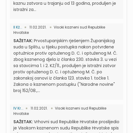
kaznu zatvora u trajanju od 13 godina, produljen je
istražni za...
II Kž...
11.02.2021.
Visoki kazneni sud Republike
Hrvatske
SAŽETAK:
Prvostupanjskim rješenjem Županijskog
suda u Splitu, u tijeku postupka nakon potvrđene
optužnice protiv optuženog D. C. i optuženog M. Č.
zbog kaznenog djela iz članka 230. stavka 3. u vezi
sa stavcima 1. i 2. KZ/11., produljen je istražni zatvor
protiv optuženog D. C. i optuženog M. Č. po
zakonskoj osnovi iz članka 123. stavka 1. točke 1.
Zakona o kaznenom postupku ("Narodne novine"
broj 152/08.,...
IV Kr...
11.02.2021.
Visoki kazneni sud Republike
Hrvatske
SAŽETAK:
Vrhovni sud Republike Hrvatske proslijedio
je Visokom kaznenom sudu Republike Hrvatske spis