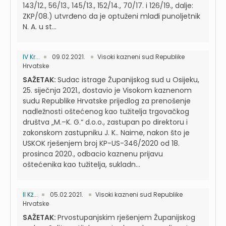
143/12., 56/13., 145/13., 152/14., 70/17. i 126/19., dalje:
ZKP/08.) utvrđeno da je optuženi mlađi punoljetnik
N. A. u st...
IV Kr...
09.02.2021.
Visoki kazneni sud Republike
Hrvatske
SAŽETAK:
Sudac istrage Županijskog sud u Osijeku,
25. siječnja 2021., dostavio je Visokom kaznenom
sudu Republike Hrvatske prijedlog za prenošenje
nadležnosti oštećenog kao tužitelja trgovačkog
društva „M.–K. G.“ d.o.o., zastupan po direktoru i
zakonskom zastupniku J. K.. Naime, nakon što je
USKOK rješenjem broj KP-US-346/2020 od 18.
prosinca 2020., odbacio kaznenu prijavu
oštećenika kao tužitelja, sukladn...
II Kž...
05.02.2021.
Visoki kazneni sud Republike
Hrvatske
SAŽETAK:
Prvostupanjskim rješenjem Županijskog