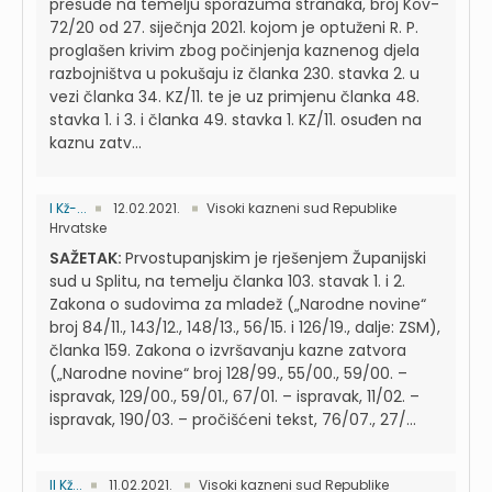
presude na temelju sporazuma stranaka, broj Kov-
72/20 od 27. siječnja 2021. kojom je optuženi R. P.
proglašen krivim zbog počinjenja kaznenog djela
razbojništva u pokušaju iz članka 230. stavka 2. u
vezi članka 34. KZ/11. te je uz primjenu članka 48.
stavka 1. i 3. i članka 49. stavka 1. KZ/11. osuđen na
kaznu zatv...
I Kž-...
12.02.2021.
Visoki kazneni sud Republike
Hrvatske
SAŽETAK:
Prvostupanjskim je rješenjem Županijski
sud u Splitu, na temelju članka 103. stavak 1. i 2.
Zakona o sudovima za mladež („Narodne novine“
broj 84/11., 143/12., 148/13., 56/15. i 126/19., dalje: ZSM),
članka 159. Zakona o izvršavanju kazne zatvora
(„Narodne novine“ broj 128/99., 55/00., 59/00. –
ispravak, 129/00., 59/01., 67/01. – ispravak, 11/02. –
ispravak, 190/03. – pročišćeni tekst, 76/07., 27/...
II Kž...
11.02.2021.
Visoki kazneni sud Republike