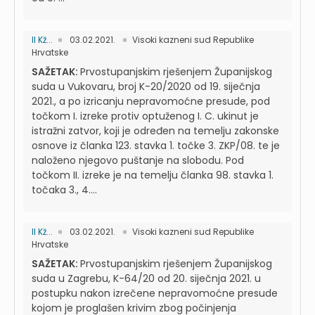
II Kž...
03.02.2021.
Visoki kazneni sud Republike
Hrvatske
SAŽETAK:
Prvostupanjskim rješenjem Županijskog
suda u Vukovaru, broj K-20/2020 od 19. siječnja
2021., a po izricanju nepravomoćne presude, pod
točkom I. izreke protiv optuženog I. C. ukinut je
istražni zatvor, koji je određen na temelju zakonske
osnove iz članka 123. stavka 1. točke 3. ZKP/08. te je
naloženo njegovo puštanje na slobodu. Pod
točkom II. izreke je na temelju članka 98. stavka 1.
točaka 3., 4....
II Kž...
03.02.2021.
Visoki kazneni sud Republike
Hrvatske
SAŽETAK:
Prvostupanjskim rješenjem Županijskog
suda u Zagrebu, K-64/20 od 20. siječnja 2021. u
postupku nakon izrečene nepravomoćne presude
kojom je proglašen krivim zbog počinjenja