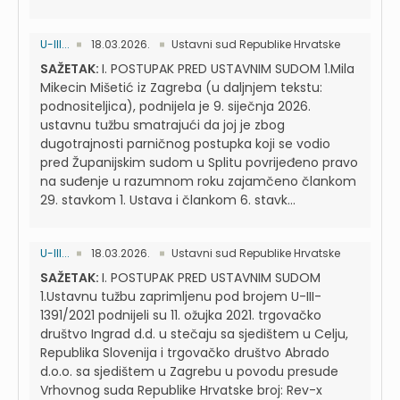
U-III...
18.03.2026.
Ustavni sud Republike Hrvatske
SAŽETAK:
I. POSTUPAK PRED USTAVNIM SUDOM 1.Mila
Mikecin Mišetić iz Zagreba (u daljnjem tekstu:
podnositeljica), podnijela je 9. siječnja 2026.
ustavnu tužbu smatrajući da joj je zbog
dugotrajnosti parničnog postupka koji se vodio
pred Županijskim sudom u Splitu povrijeđeno pravo
na suđenje u razumnom roku zajamčeno člankom
29. stavkom 1. Ustava i člankom 6. stavk...
U-III...
18.03.2026.
Ustavni sud Republike Hrvatske
SAŽETAK:
I. POSTUPAK PRED USTAVNIM SUDOM
1.Ustavnu tužbu zaprimljenu pod brojem U-III-
1391/2021 podnijeli su 11. ožujka 2021. trgovačko
društvo Ingrad d.d. u stečaju sa sjedištem u Celju,
Republika Slovenija i trgovačko društvo Abrado
d.o.o. sa sjedištem u Zagrebu u povodu presude
Vrhovnog suda Republike Hrvatske broj: Rev-x