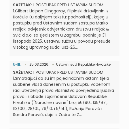
SAŽETAK:
I. POSTUPAK PRED USTAVNIM SUDOM
1.Gilbert Licipan Ginggaray, filipinski državljanin iz
Korčule (u daljnjem tekstu: podnositelj), kojeg u
postupku pred Ustavnim sudom zastupa Marko
Praljak, odvjetnik odvjetničkom društvu Praljak &
Svić d.o.o. sa sjedištem u Zagrebu, podnio je 31.
listopada 2025. ustavnu tužbu u povodu presude
Visokog upravnog suda: Usž-26...
U-III...
25.03.2026.
Ustavni sud Republike Hrvatske
SAŽETAK:
I. POSTUPAK PRED USTAVNIM SUDOM
1.Smatrajući da su im pojedinačnim aktom tijela
sudbene vlasti donesenim u postupku vođenom
radi utvrđenja prava vlasništva povrijeđena ljudska
prava i slobode zajamčene Ustavom Republike
Hrvatske ("Narodne novine" broj 56/90., 135/97.,
113/00., 28/01., 76/10. i 5/14.), Ružarija Perović i
Sandra Perović, obje iz Zadra te Z...