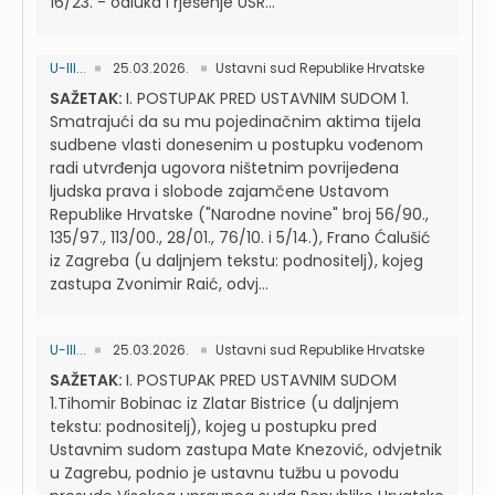
16/23. - odluka i rješenje USR...
U-III...
25.03.2026.
Ustavni sud Republike Hrvatske
SAŽETAK:
I. POSTUPAK PRED USTAVNIM SUDOM 1.
Smatrajući da su mu pojedinačnim aktima tijela
sudbene vlasti donesenim u postupku vođenom
radi utvrđenja ugovora ništetnim povrijeđena
ljudska prava i slobode zajamčene Ustavom
Republike Hrvatske ("Narodne novine" broj 56/90.,
135/97., 113/00., 28/01., 76/10. i 5/14.), Frano Ćalušić
iz Zagreba (u daljnjem tekstu: podnositelj), kojeg
zastupa Zvonimir Raić, odvj...
U-III...
25.03.2026.
Ustavni sud Republike Hrvatske
SAŽETAK:
I. POSTUPAK PRED USTAVNIM SUDOM
1.Tihomir Bobinac iz Zlatar Bistrice (u daljnjem
tekstu: podnositelj), kojeg u postupku pred
Ustavnim sudom zastupa Mate Knezović, odvjetnik
u Zagrebu, podnio je ustavnu tužbu u povodu