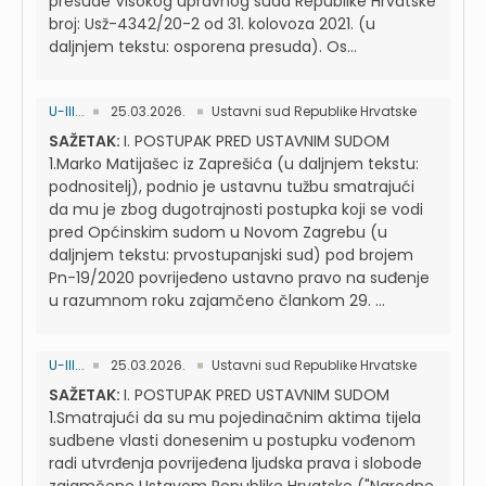
presude Visokog upravnog suda Republike Hrvatske
broj: Usž-4342/20-2 od 31. kolovoza 2021. (u
daljnjem tekstu: osporena presuda). Os...
U-III...
25.03.2026.
Ustavni sud Republike Hrvatske
SAŽETAK:
I. POSTUPAK PRED USTAVNIM SUDOM
1.Marko Matijašec iz Zaprešića (u daljnjem tekstu:
podnositelj), podnio je ustavnu tužbu smatrajući
da mu je zbog dugotrajnosti postupka koji se vodi
pred Općinskim sudom u Novom Zagrebu (u
daljnjem tekstu: prvostupanjski sud) pod brojem
Pn-19/2020 povrijeđeno ustavno pravo na suđenje
u razumnom roku zajamčeno člankom 29. ...
U-III...
25.03.2026.
Ustavni sud Republike Hrvatske
SAŽETAK:
I. POSTUPAK PRED USTAVNIM SUDOM
1.Smatrajući da su mu pojedinačnim aktima tijela
sudbene vlasti donesenim u postupku vođenom
radi utvrđenja povrijeđena ljudska prava i slobode