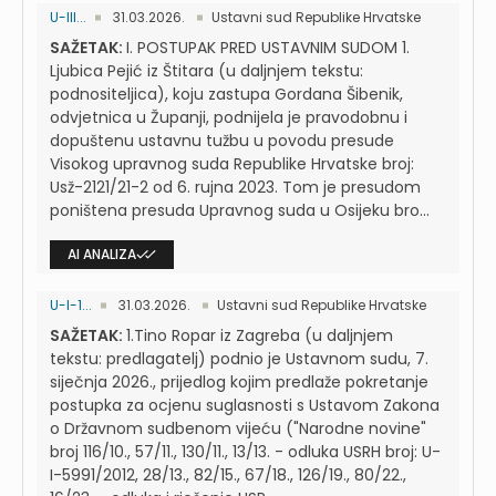
U-III...
31.03.2026.
Ustavni sud Republike Hrvatske
SAŽETAK:
I. POSTUPAK PRED USTAVNIM SUDOM 1.
Ljubica Pejić iz Štitara (u daljnjem tekstu:
podnositeljica), koju zastupa Gordana Šibenik,
odvjetnica u Županji, podnijela je pravodobnu i
dopuštenu ustavnu tužbu u povodu presude
Visokog upravnog suda Republike Hrvatske broj:
Usž-2121/21-2 od 6. rujna 2023. Tom je presudom
poništena presuda Upravnog suda u Osijeku bro...
AI ANALIZA
U-I-1...
31.03.2026.
Ustavni sud Republike Hrvatske
SAŽETAK:
1.Tino Ropar iz Zagreba (u daljnjem
tekstu: predlagatelj) podnio je Ustavnom sudu, 7.
siječnja 2026., prijedlog kojim predlaže pokretanje
postupka za ocjenu suglasnosti s Ustavom Zakona
o Državnom sudbenom vijeću ("Narodne novine"
broj 116/10., 57/11., 130/11., 13/13. - odluka USRH broj: U-
I-5991/2012, 28/13., 82/15., 67/18., 126/19., 80/22.,