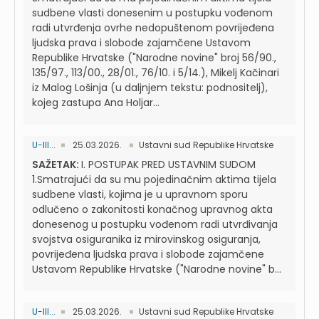
sudbene vlasti donesenim u postupku vođenom
radi utvrđenja ovrhe nedopuštenom povrijeđena
ljudska prava i slobode zajamčene Ustavom
Republike Hrvatske ("Narodne novine" broj 56/90.,
135/97., 113/00., 28/01., 76/10. i 5/14.), Mikelj Kačinari
iz Malog Lošinja (u daljnjem tekstu: podnositelj),
kojeg zastupa Ana Holjar...
U-III...
25.03.2026.
Ustavni sud Republike Hrvatske
SAŽETAK:
I. POSTUPAK PRED USTAVNIM SUDOM
1.Smatrajući da su mu pojedinačnim aktima tijela
sudbene vlasti, kojima je u upravnom sporu
odlučeno o zakonitosti konačnog upravnog akta
donesenog u postupku vođenom radi utvrđivanja
svojstva osiguranika iz mirovinskog osiguranja,
povrijeđena ljudska prava i slobode zajamčene
Ustavom Republike Hrvatske ("Narodne novine" b...
U-III...
25.03.2026.
Ustavni sud Republike Hrvatske