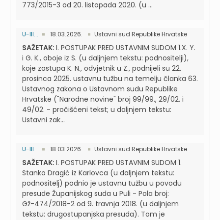
773/2015-3 od 20. listopada 2020. (u ...
U-III...
18.03.2026.
Ustavni sud Republike Hrvatske
SAŽETAK:
I. POSTUPAK PRED USTAVNIM SUDOM 1.X. Y.
i G. K., oboje iz S. (u daljnjem tekstu: podnositelji),
koje zastupa K. N., odvjetnik u Z., podnijeli su 22.
prosinca 2025. ustavnu tužbu na temelju članka 63.
Ustavnog zakona o Ustavnom sudu Republike
Hrvatske ("Narodne novine" broj 99/99., 29/02. i
49/02. - pročišćeni tekst; u daljnjem tekstu:
Ustavni zak...
U-III...
18.03.2026.
Ustavni sud Republike Hrvatske
SAŽETAK:
I. POSTUPAK PRED USTAVNIM SUDOM 1.
Stanko Dragić iz Karlovca (u daljnjem tekstu:
podnositelj) podnio je ustavnu tužbu u povodu
presude Županijskog suda u Puli - Pola broj:
Gž-474/2018-2 od 9. travnja 2018. (u daljnjem
tekstu: drugostupanjska presuda). Tom je