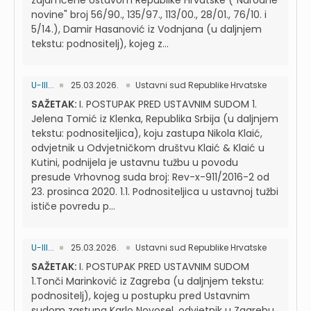
zajamčene Ustavom Republike Hrvatske ("Narodne
novine" broj 56/90., 135/97., 113/00., 28/01., 76/10. i
5/14.), Damir Hasanović iz Vodnjana (u daljnjem
tekstu: podnositelj), kojeg z...
U-III...
25.03.2026.
Ustavni sud Republike Hrvatske
SAŽETAK:
I. POSTUPAK PRED USTAVNIM SUDOM 1.
Jelena Tomić iz Klenka, Republika Srbija (u daljnjem
tekstu: podnositeljica), koju zastupa Nikola Klaić,
odvjetnik u Odvjetničkom društvu Klaić & Klaić u
Kutini, podnijela je ustavnu tužbu u povodu
presude Vrhovnog suda broj: Rev-x-911/2016-2 od
23. prosinca 2020. 1.1. Podnositeljica u ustavnoj tužbi
ističe povredu p...
U-III...
25.03.2026.
Ustavni sud Republike Hrvatske
SAŽETAK:
I. POSTUPAK PRED USTAVNIM SUDOM
1.Tonči Marinković iz Zagreba (u daljnjem tekstu:
podnositelj), kojeg u postupku pred Ustavnim
sudom zastupa Karlo Novosel, odvjetnik u Zagrebu,