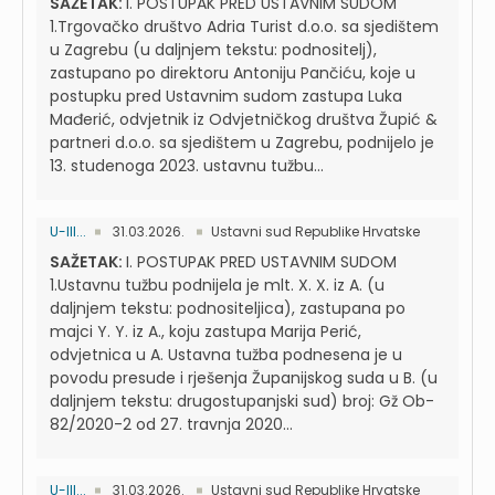
SAŽETAK:
I. POSTUPAK PRED USTAVNIM SUDOM
1.Trgovačko društvo Adria Turist d.o.o. sa sjedištem
u Zagrebu (u daljnjem tekstu: podnositelj),
zastupano po direktoru Antoniju Pančiću, koje u
postupku pred Ustavnim sudom zastupa Luka
Mađerić, odvjetnik iz Odvjetničkog društva Župić &
partneri d.o.o. sa sjedištem u Zagrebu, podnijelo je
13. studenoga 2023. ustavnu tužbu...
U-III...
31.03.2026.
Ustavni sud Republike Hrvatske
SAŽETAK:
I. POSTUPAK PRED USTAVNIM SUDOM
1.Ustavnu tužbu podnijela je mlt. X. X. iz A. (u
daljnjem tekstu: podnositeljica), zastupana po
majci Y. Y. iz A., koju zastupa Marija Perić,
odvjetnica u A. Ustavna tužba podnesena je u
povodu presude i rješenja Županijskog suda u B. (u
daljnjem tekstu: drugostupanjski sud) broj: Gž Ob-
82/2020-2 od 27. travnja 2020...
U-III...
31.03.2026.
Ustavni sud Republike Hrvatske