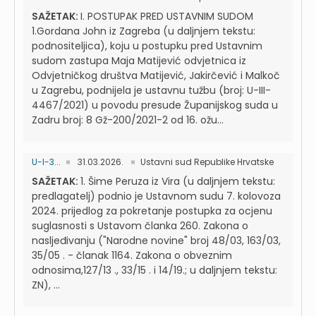
SAŽETAK:
I. POSTUPAK PRED USTAVNIM SUDOM
1.Gordana John iz Zagreba (u daljnjem tekstu:
podnositeljica), koju u postupku pred Ustavnim
sudom zastupa Maja Matijević odvjetnica iz
Odvjetničkog društva Matijević, Jakirčević i Malkoč
u Zagrebu, podnijela je ustavnu tužbu (broj: U-III-
4467/2021) u povodu presude Županijskog suda u
Zadru broj: 8 Gž-200/2021-2 od 16. ožu...
U-I-3...
31.03.2026.
Ustavni sud Republike Hrvatske
SAŽETAK:
1. Šime Peruza iz Vira (u daljnjem tekstu:
predlagatelj) podnio je Ustavnom sudu 7. kolovoza
2024. prijedlog za pokretanje postupka za ocjenu
suglasnosti s Ustavom članka 260. Zakona o
nasljeđivanju ("Narodne novine" broj 48/03, 163/03,
35/05 . - članak 1164. Zakona o obveznim
odnosima,127/13 ., 33/15 . i 14/19.; u daljnjem tekstu:
ZN), ...