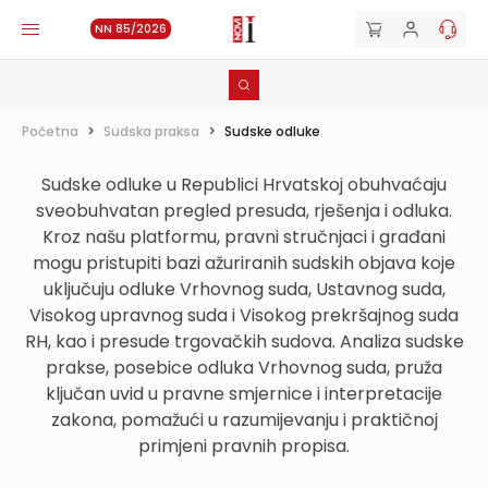
NN 85/2026
Početna
>
Sudska praksa
>
Sudske odluke
Sudske odluke u Republici Hrvatskoj obuhvaćaju
sveobuhvatan pregled presuda, rješenja i odluka.
Kroz našu platformu, pravni stručnjaci i građani
mogu pristupiti bazi ažuriranih sudskih objava koje
uključuju odluke Vrhovnog suda, Ustavnog suda,
Visokog upravnog suda i Visokog prekršajnog suda
RH, kao i presude trgovačkih sudova. Analiza sudske
prakse, posebice odluka Vrhovnog suda, pruža
ključan uvid u pravne smjernice i interpretacije
zakona, pomažući u razumijevanju i praktičnoj
primjeni pravnih propisa.