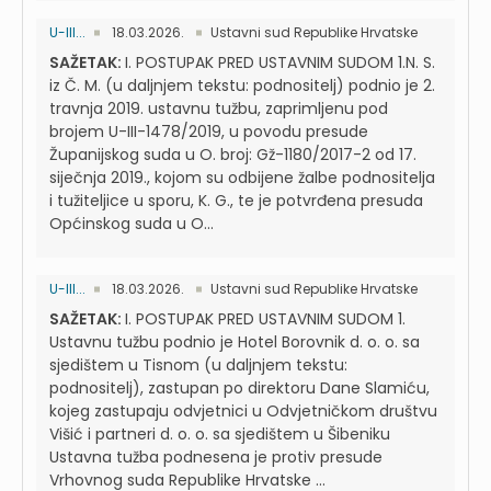
U-III...
18.03.2026.
Ustavni sud Republike Hrvatske
SAŽETAK:
I. POSTUPAK PRED USTAVNIM SUDOM 1.N. S.
iz Č. M. (u daljnjem tekstu: podnositelj) podnio je 2.
travnja 2019. ustavnu tužbu, zaprimljenu pod
brojem U-III-1478/2019, u povodu presude
Županijskog suda u O. broj: Gž-1180/2017-2 od 17.
siječnja 2019., kojom su odbijene žalbe podnositelja
i tužiteljice u sporu, K. G., te je potvrđena presuda
Općinskog suda u O...
U-III...
18.03.2026.
Ustavni sud Republike Hrvatske
SAŽETAK:
I. POSTUPAK PRED USTAVNIM SUDOM 1.
Ustavnu tužbu podnio je Hotel Borovnik d. o. o. sa
sjedištem u Tisnom (u daljnjem tekstu:
podnositelj), zastupan po direktoru Dane Slamiću,
kojeg zastupaju odvjetnici u Odvjetničkom društvu
Višić i partneri d. o. o. sa sjedištem u Šibeniku
Ustavna tužba podnesena je protiv presude
Vrhovnog suda Republike Hrvatske ...