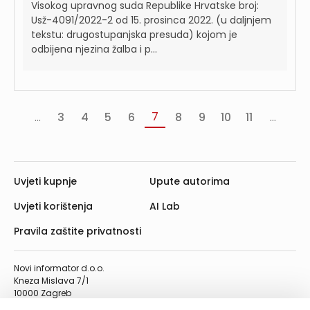
Visokog upravnog suda Republike Hrvatske broj:
Usž-4091/2022-2 od 15. prosinca 2022. (u daljnjem
tekstu: drugostupanjska presuda) kojom je
odbijena njezina žalba i p...
7
...
3
4
5
6
8
9
10
11
...
«
‹
Slj
va
Prethodna
›
Uvjeti kupnje
Upute autorima
Uvjeti korištenja
AI Lab
Pravila zaštite privatnosti
Novi informator d.o.o.
Kneza Mislava 7/1
10000 Zagreb
Telefon: 01/4555-454