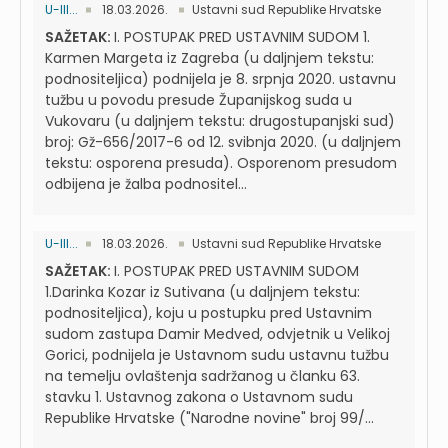
U-III...
18.03.2026.
Ustavni sud Republike Hrvatske
SAŽETAK:
I. POSTUPAK PRED USTAVNIM SUDOM 1.
Karmen Margeta iz Zagreba (u daljnjem tekstu:
podnositeljica) podnijela je 8. srpnja 2020. ustavnu
tužbu u povodu presude Županijskog suda u
Vukovaru (u daljnjem tekstu: drugostupanjski sud)
broj: Gž-656/2017-6 od 12. svibnja 2020. (u daljnjem
tekstu: osporena presuda). Osporenom presudom
odbijena je žalba podnositel...
U-III...
18.03.2026.
Ustavni sud Republike Hrvatske
SAŽETAK:
I. POSTUPAK PRED USTAVNIM SUDOM
1.Darinka Kozar iz Sutivana (u daljnjem tekstu:
podnositeljica), koju u postupku pred Ustavnim
sudom zastupa Damir Medved, odvjetnik u Velikoj
Gorici, podnijela je Ustavnom sudu ustavnu tužbu
na temelju ovlaštenja sadržanog u članku 63.
stavku 1. Ustavnog zakona o Ustavnom sudu
Republike Hrvatske ("Narodne novine" broj 99/...