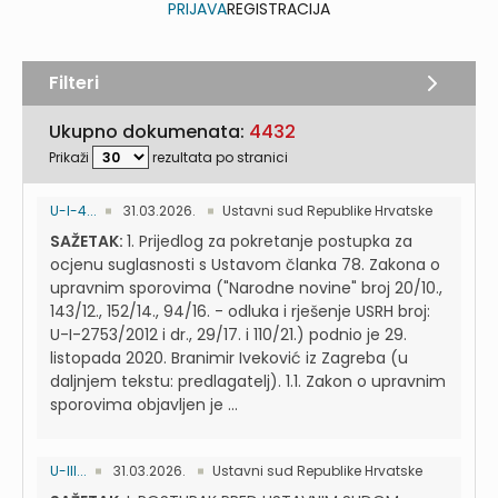
PRIJAVA
REGISTRACIJA
Filteri
Ukupno dokumenata:
4432
Prikaži
rezultata po stranici
U-I-4...
31.03.2026.
Ustavni sud Republike Hrvatske
SAŽETAK:
1. Prijedlog za pokretanje postupka za
ocjenu suglasnosti s Ustavom članka 78. Zakona o
upravnim sporovima ("Narodne novine" broj 20/10.,
143/12., 152/14., 94/16. - odluka i rješenje USRH broj:
U-I-2753/2012 i dr., 29/17. i 110/21.) podnio je 29.
listopada 2020. Branimir Iveković iz Zagreba (u
daljnjem tekstu: predlagatelj). 1.1. Zakon o upravnim
sporovima objavljen je ...
U-III...
31.03.2026.
Ustavni sud Republike Hrvatske