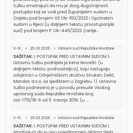
tužbu smatrajući da mu je zbog dugotrajnosti
postupka koji se vodi pred Županijskim sudom u
Osijeku pod brojem Gž Ob-100/2023 i Općinskim
sudom u Rijeci (u daljnjem tekstu: prvostupanjski
sud) pod brojem P Ob-446/2022 (ranije...
U-III...
25.03.2026.
Ustavni sud Republike Hrvatske
SAŽETAK:
I. POSTUPAK PRED USTAVNIM SUDOM 1.
Ustavnu tužbu podnijela je Irena Novarlić (u
daljnjem tekstu: podnositeljica), koju zastupaju
odvjetnici u Odvjetničkom društvu Strukan, Delić,
Mandac d.o.o, sa sjedištem u Zagrebu. 1.1. Ustavna
tužba podnesena je u povodu presude Visokog
upravnog suda Republike Hrvatske broj:
Usž-1710/18-6 od 11. travnja 2019. (u ...
U-III...
25.03.2026.
Ustavni sud Republike Hrvatske
SAŽETAK:
I. POSTUPAK PRED USTAVNIM SUDOM 1.
Smatrajući da su mu pojedinačnim aktima tijela