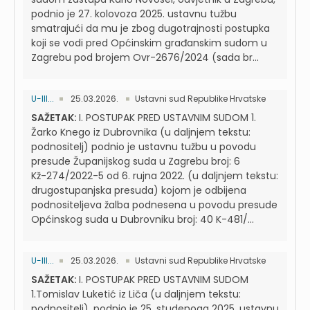
podnio je 27. kolovoza 2025. ustavnu tužbu
smatrajući da mu je zbog dugotrajnosti postupka
koji se vodi pred Općinskim građanskim sudom u
Zagrebu pod brojem Ovr-2676/2024 (sada br...
U-III...
25.03.2026.
Ustavni sud Republike Hrvatske
SAŽETAK:
I. POSTUPAK PRED USTAVNIM SUDOM 1.
Žarko Knego iz Dubrovnika (u daljnjem tekstu:
podnositelj) podnio je ustavnu tužbu u povodu
presude Županijskog suda u Zagrebu broj: 6
Kž-274/2022-5 od 6. rujna 2022. (u daljnjem tekstu:
drugostupanjska presuda) kojom je odbijena
podnositeljeva žalba podnesena u povodu presude
Općinskog suda u Dubrovniku broj: 40 K-481/...
U-III...
25.03.2026.
Ustavni sud Republike Hrvatske
SAŽETAK:
I. POSTUPAK PRED USTAVNIM SUDOM
1.Tomislav Luketić iz Liča (u daljnjem tekstu:
podnositelj), podnio je 25. studenoga 2025. ustavnu