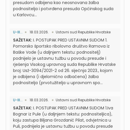
presudom odbijena kao neosnovana žalba
podnositelja i potvrđena presuda Općinskog suda
u Karlovcu...
U-III...
18.03.2026.
Ustavni sud Republike Hrvatske
SAŽETAK:
I. POSTUPAK PRED USTAVNIM SUDOM 1.
Pomorsko športsko ribolovno društvo Ramova iz
Baške Vode (u daljnjem tekstu: podnositelj)
podnijelo je ustavnu tužbu u povodu presude i
rješenja Visokog upravnog suda Republike Hrvatske
broj: Usž-3094/2021-2 od 26. siječnja 2023., kojom
je odbijena (i djelomično odbačena) žalba
podnositelja (prvotužitelja u upravnom spo...
U-III...
18.03.2026.
Ustavni sud Republike Hrvatske
SAŽETAK:
I. POSTUPAK PRED USTAVNIM SUDOM 1.Iva
Bognar iz Pule (u daljnjem tekstu: podnositeljica),
koju zastupa Biljana Grozdanić Pilat, odvjetnica u
Puli, podnijela je ustavnu tužbu u povodu presude