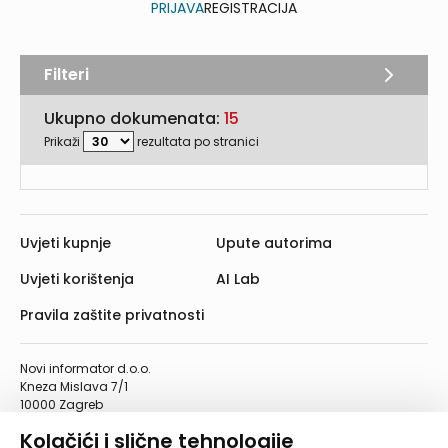
PRIJAVA
REGISTRACIJA
Filteri
Ukupno dokumenata:
15
Prikaži
rezultata po stranici
Uvjeti kupnje
Upute autorima
Uvjeti korištenja
AI Lab
Pravila zaštite privatnosti
Novi informator d.o.o.
Kneza Mislava 7/1
10000 Zagreb
Telefon: 01/4555-454
Kolačići i slične tehnologije
Telefaks: 01/4612-553