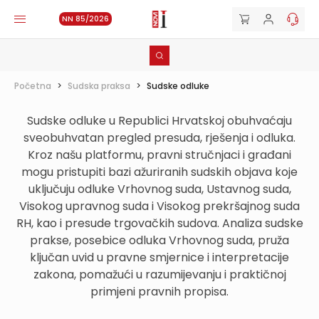
NN 85/2026
Početna
>
Sudska praksa
>
Sudske odluke
Sudske odluke u Republici Hrvatskoj obuhvaćaju
sveobuhvatan pregled presuda, rješenja i odluka.
Kroz našu platformu, pravni stručnjaci i građani
mogu pristupiti bazi ažuriranih sudskih objava koje
uključuju odluke Vrhovnog suda, Ustavnog suda,
Visokog upravnog suda i Visokog prekršajnog suda
RH, kao i presude trgovačkih sudova. Analiza sudske
prakse, posebice odluka Vrhovnog suda, pruža
ključan uvid u pravne smjernice i interpretacije
zakona, pomažući u razumijevanju i praktičnoj
primjeni pravnih propisa.