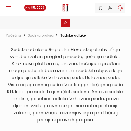
NN 85/2026
Početna
>
Sudska praksa
>
Sudske odluke
Sudske odluke u Republici Hrvatskoj obuhvaćaju
sveobuhvatan pregled presuda, rješenja i odluka.
Kroz našu platformu, pravni stručnjaci i građani
mogu pristupiti bazi ažuriranih sudskih objava koje
uključuju odluke Vrhovnog suda, Ustavnog suda,
Visokog upravnog suda i Visokog prekršajnog suda
RH, kao i presude trgovačkih sudova. Analiza sudske
prakse, posebice odluka Vrhovnog suda, pruža
ključan uvid u pravne smjernice i interpretacije
zakona, pomažući u razumijevanju i praktičnoj
primjeni pravnih propisa.