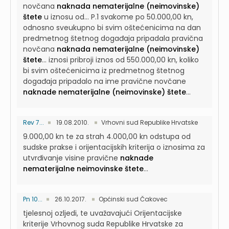
novčana
naknada nematerijalne (neimovinske)
štete
u iznosu od...
P.1 svakome po 50.000,00 kn,
odnosno sveukupno bi svim oštećenicima na dan
predmetnog štetnog događaja pripadala pravična
novčana
naknada nematerijalne (neimovinske)
štete
...
iznosi pribroji iznos od 550.000,00 kn, koliko
bi svim oštećenicima iz predmetnog štetnog
događaja pripadalo na ime pravične novčane
naknade nematerijalne (neimovinske) štete
...
Rev 7...
19.08.2010.
Vrhovni sud Republike Hrvatske
9.000,00 kn te za strah 4.000,00 kn odstupa od
sudske prakse i orijentacijskih kriterija o iznosima za
utvrđivanje visine pravične
naknade
nematerijalne neimovinske štete
...
Pn 10...
26.10.2017.
Općinski sud Čakovec
tjelesnoj ozljedi, te uvažavajući Orijentacijske
kriterije Vrhovnog suda Republike Hrvatske za