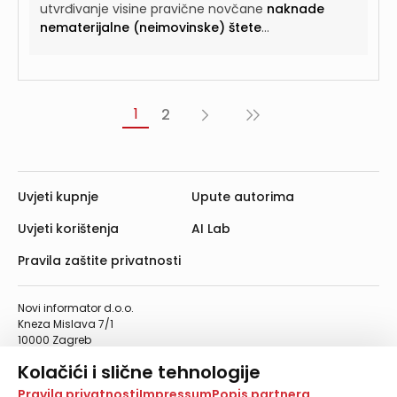
utvrđivanje visine pravične novčane
naknade
nematerijalne (neimovinske) štete
...
1
2
Sljedeća
Posljednja
›
»
Uvjeti kupnje
Upute autorima
Uvjeti korištenja
AI Lab
Pravila zaštite privatnosti
Novi informator d.o.o.
Kneza Mislava 7/1
10000 Zagreb
Telefon: 01/4555-454
Kolačići i slične tehnologije
Telefaks: 01/4612-553
info@informator.hr
Na našoj web stranici koristimo kolačiće i slične
Pravila privatnosti
Impressum
Popis partnera