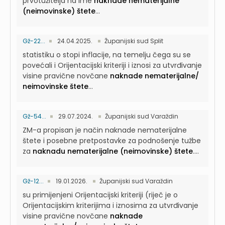
prvotužitelja na ime
naknade nematerijalne
(neimovinske) štete
...
Gž-22...
24.04.2025.
Županijski sud Split
statistiku o stopi inflacije, na temelju čega su se
povećali i Orijentacijski kriteriji i iznosi za utvrđivanje
visine pravične novčane
naknade nematerijalne/
neimovinske štete
...
Gž-54...
29.07.2024.
Županijski sud Varaždin
ZM-a propisan je način naknade nematerijalne
štete i posebne pretpostavke za podnošenje tužbe
za
naknadu nematerijalne (neimovinske) štete
....
Gž-12...
19.01.2026.
Županijski sud Varaždin
su primijenjeni Orijentacijski kriteriji (riječ je o
Orijentacijskim kriterijima i iznosima za utvrđivanje
visine pravične novčane
naknade