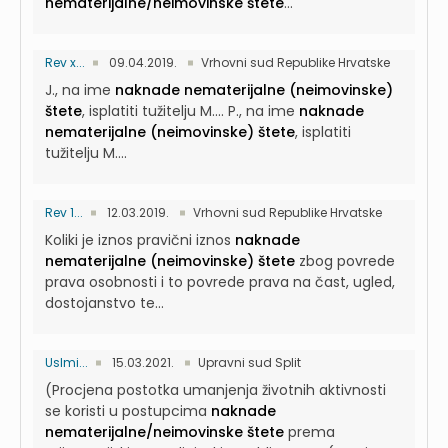
nematerijalne/neimovinske štete
...
Rev x...
09.04.2019.
Vrhovni sud Republike Hrvatske
J., na ime
naknade nematerijalne (neimovinske)
štete
, isplatiti tužitelju M....
P., na ime
naknade
nematerijalne (neimovinske) štete
, isplatiti
tužitelju M....
Rev 1...
12.03.2019.
Vrhovni sud Republike Hrvatske
Koliki je iznos pravični iznos
naknade
nematerijalne (neimovinske) štete
zbog povrede
prava osobnosti i to povrede prava na čast, ugled,
dostojanstvo te...
UsImi...
15.03.2021.
Upravni sud Split
(Procjena postotka umanjenja životnih aktivnosti
se koristi u postupcima
naknade
nematerijalne/neimovinske štete
prema