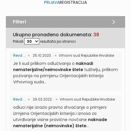
PRIJAVA
REGISTRACIJA
Filteri
Ukupno pronađeno dokumenata:
38
Prikaži
rezultata po stranici
Revd ...
25.10.2023.
Vrhovni sud Republike Hrvatske
Je li sud prilikom odlučivanja o
naknadi
nematerijalne/neimovinske štete
tužitelju, prilikom
pozivanja na primjenu Orijentacijskih kriterija
Vrhovnog suda...
Revd ...
29.03.2022.
Vrhovni sud Republike Hrvatske
odluci nije izrazio pravno shvaćanje o primjeni
izmjena Orijentacijskih kriterija i iznosa za
utvrđivanje visine pravične novčane
naknade
nematerijalne (neimovinske) štete
...