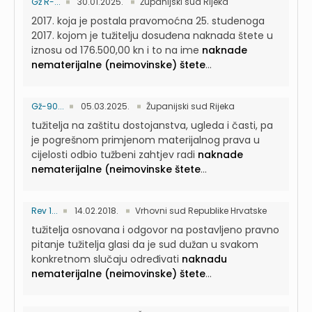
Gž R-...
30.01.2025.
Županijski sud Rijeka
2017. koja je postala pravomoćna 25. studenoga
2017. kojom je tužitelju dosuđena naknada štete u
iznosu od 176.500,00 kn i to na ime
naknade
nematerijalne (neimovinske) štete
...
Gž-90...
05.03.2025.
Županijski sud Rijeka
tužitelja na zaštitu dostojanstva, ugleda i časti, pa
je pogrešnom primjenom materijalnog prava u
cijelosti odbio tužbeni zahtjev radi
naknade
nematerijalne (neimovinske štete
...
Rev 1...
14.02.2018.
Vrhovni sud Republike Hrvatske
tužitelja osnovana i odgovor na postavljeno pravno
pitanje tužitelja glasi da je sud dužan u svakom
konkretnom slučaju određivati
naknadu
nematerijalne (neimovinske) štete
...