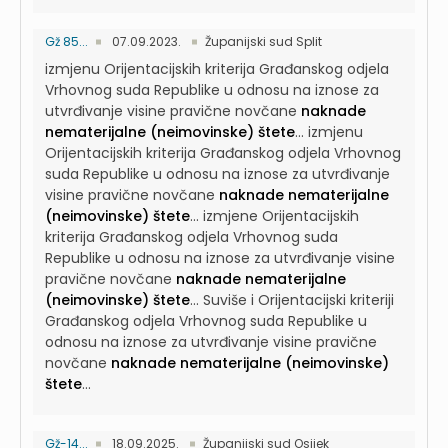
Gž 85...
07.09.2023.
Županijski sud Split
izmjenu Orijentacijskih kriterija Građanskog odjela
Vrhovnog suda Republike u odnosu na iznose za
utvrđivanje visine pravične novčane
naknade
nematerijalne (neimovinske) štete
...
izmjenu
Orijentacijskih kriterija Građanskog odjela Vrhovnog
suda Republike u odnosu na iznose za utvrđivanje
visine pravične novčane
naknade nematerijalne
(neimovinske) štete
...
izmjene Orijentacijskih
kriterija Građanskog odjela Vrhovnog suda
Republike u odnosu na iznose za utvrđivanje visine
pravične novčane
naknade nematerijalne
(neimovinske) štete
...
Suviše i Orijentacijski kriteriji
Građanskog odjela Vrhovnog suda Republike u
odnosu na iznose za utvrđivanje visine pravične
novčane
naknade nematerijalne (neimovinske)
štete
...
Gž-14...
18.09.2025.
Županijski sud Osijek