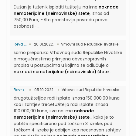
Dužan je tuženik isplatiti tužitelju na ime
naknade
nematerijalne (neimovinske) štete
, iznos od
750,00 Eura, - što predstavlja povredu prava
osobnosti-...
Revd ...
26.01.2022.
Vrhovni sud Republike Hrvatske
samo preporuka Vrhovnog suda Republike Hrvatske
o mogućnostima primjena obveznopravnih
propisa u postupcima u kojima se odlučuje o
naknadi nematerijalne (neimovinske) štete
...
Rev-x...
05.10.2022.
Vrhovni sud Republike Hrvatske
drugotužiteljice radi isplate iznosa 150.000,00 kuna
kao i zahtjev trećetužitelja radi isplate iznosa
100.000,00 kuna, sve na ime
naknade
nematerijalne (neimovinske) štete
...
kako je to
pobliže specificirano pod točkom 3. izreke, pod
točkom 4. izreke je odbijen kao neosnovan zahtjev