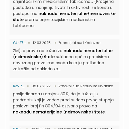
orijentacijskim medicinskim tablicama...
(Procjena
postotka umanjenja životnih aktivnosti se koristi u
postupcima
naknade nematerijalne/neimovinske
štete
prema orijentacijskim medicinskim
tablicama...
Gž-27...
12.03.2025.
Županijski sud Karlovac
ZM), a pravo na tužbu za
naknadu nematerijalne
(neimovinske) štete
sukladno općim propisima
obveznog prava ima osoba koja je prethodno
zatražila od nakladnika...
Rev 7...
05.07.2022.
Vrhovni sud Republike Hrvatske
posljedicama u omjeru 30%, da je tužitelj u
predmetu koji je vođen pred sudom prvog stupnja
poslovni broj Pn 804/94 ostvario pravo na
naknadu nematerijalne (neimovinske) štete
...