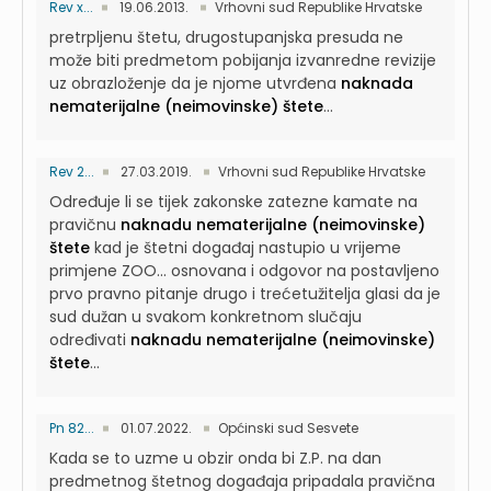
Rev x...
19.06.2013.
Vrhovni sud Republike Hrvatske
pretrpljenu štetu, drugostupanjska presuda ne
može biti predmetom pobijanja izvanredne revizije
uz obrazloženje da je njome utvrđena
naknada
nematerijalne (neimovinske) štete
...
Rev 2...
27.03.2019.
Vrhovni sud Republike Hrvatske
Određuje li se tijek zakonske zatezne kamate na
pravičnu
naknadu nematerijalne (neimovinske)
štete
kad je štetni događaj nastupio u vrijeme
primjene ZOO...
osnovana i odgovor na postavljeno
prvo pravno pitanje drugo i trećetužitelja glasi da je
sud dužan u svakom konkretnom slučaju
određivati
naknadu nematerijalne (neimovinske)
štete
...
Pn 82...
01.07.2022.
Općinski sud Sesvete
Kada se to uzme u obzir onda bi Z.P. na dan
predmetnog štetnog događaja pripadala pravična