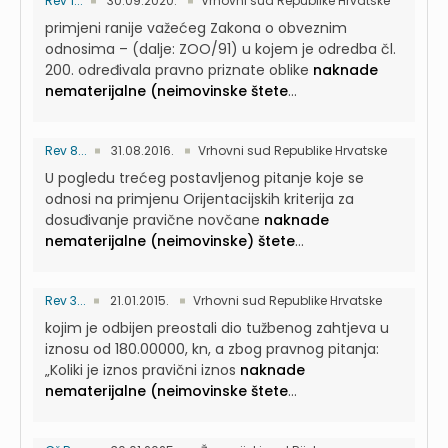
Rev 1...
30.09.2020.
Vrhovni sud Republike Hrvatske
primjeni ranije važećeg Zakona o obveznim
odnosima – (dalje: ZOO/91) u kojem je odredba čl.
200. određivala pravno priznate oblike
naknade
nematerijalne (neimovinske štete
...
Rev 8...
31.08.2016.
Vrhovni sud Republike Hrvatske
U pogledu trećeg postavljenog pitanje koje se
odnosi na primjenu Orijentacijskih kriterija za
dosuđivanje pravične novčane
naknade
nematerijalne (neimovinske) štete
...
Rev 3...
21.01.2015.
Vrhovni sud Republike Hrvatske
kojim je odbijen preostali dio tužbenog zahtjeva u
iznosu od 180.00000, kn, a zbog pravnog pitanja:
„Koliki je iznos pravični iznos
naknade
nematerijalne (neimovinske štete
...