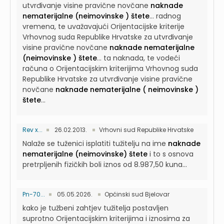
utvrđivanje visine pravične novčane
naknade
nematerijalne (neimovinske ) štete
...
radnog
vremena, te uvažavajući Orijentacijske kriterije
Vrhovnog suda Republike Hrvatske za utvrđivanje
visine pravične novčane
naknade nematerijalne
(neimovinske ) štete
...
ta naknada, te vodeći
računa o Orijentacijskim kriterijima Vrhovnog suda
Republike Hrvatske za utvrđivanje visine pravične
novčane
naknade nematerijalne ( neimovinske )
štete
...
Rev x...
26.02.2013.
Vrhovni sud Republike Hrvatske
Nalaže se tuženici isplatiti tužitelju na ime
naknade
nematerijalne (neimovinske) štete
i to s osnova
pretrpljenih fizičkih boli iznos od 8.987,50 kuna...
Pn-70...
05.05.2026.
Općinski sud Bjelovar
kako je tužbeni zahtjev tužitelja postavljen
suprotno Orijentacijskim kriterijima i iznosima za