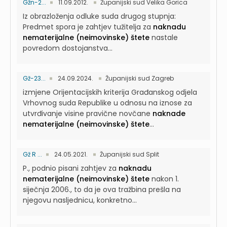
Gžn-2...
11.09.2012.
Županijski sud Velika Gorica
Iz obrazloženja odluke suda drugog stupnja:
Predmet spora je zahtjev tužitelja za
naknadu
nematerijalne (neimovinske) štete
nastale
povredom dostojanstva...
Gž-23...
24.09.2024.
Županijski sud Zagreb
izmjene Orijentacijskih kriterija Građanskog odjela
Vrhovnog suda Republike u odnosu na iznose za
utvrđivanje visine pravične novčane
naknade
nematerijalne (neimovinske) štete
...
Gž R ...
24.05.2021.
Županijski sud Split
P., podnio pisani zahtjev za
naknadu
nematerijalne (neimovinske) štete
nakon 1.
siječnja 2006., to da je ova tražbina prešla na
njegovu nasljednicu, konkretno...