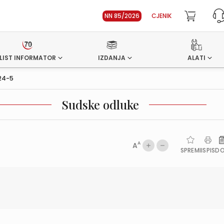
NN 85/2026
CJENIK
LIST INFORMATOR
IZDANJA
ALATI
24-5
Sudske odluke
A
A
SPREMI
ISPIS
D