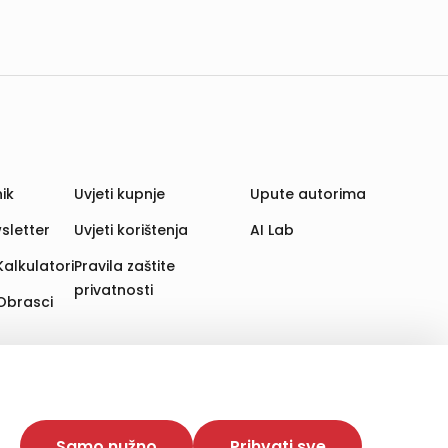
ik
Uvjeti kupnje
Upute autorima
sletter
Uvjeti korištenja
AI Lab
Kalkulatori
Pravila zaštite
privatnosti
Obrasci
aju. Time poboljšavamo korisničko iskustvo,
 više web stranica i uređaja u tu svrhu. Naši partneri
Samo nužno
Prihvati sve