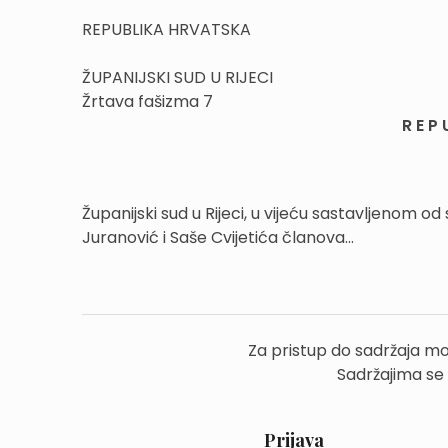
REPUBLIKA HRVATSKA
ŽUPANIJSKI SUD U RIJECI
Žrtava fašizma 7
R E P 
Županijski sud u Rijeci, u vijeću sastavljenom 
Juranović i Saše Cvijetića članova...
Za pristup do sadržaja mo
Sadržajima se
Prijava