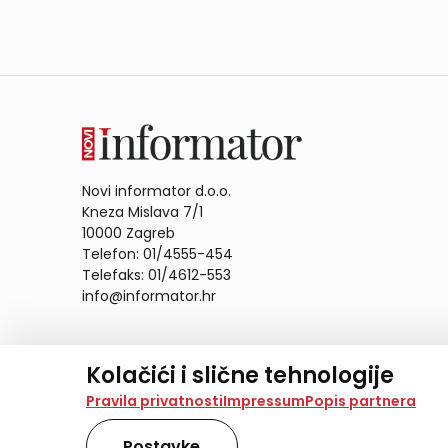
Novi informator d.o.o.
Kneza Mislava 7/1
10000 Zagreb
Telefon: 01/4555-454
Telefaks: 01/4612-553
info@informator.hr
PRATITE NAS:
Kolačići i slične tehnologije
Na našoj web stranici koristimo kolačiće i slične te
Pravila privatnosti
Impressum
Popis partnera
analiziramo promet na stranici te prikazujemo sadržaje
također koriste ove tehnologije.
Postavke