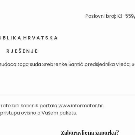
Poslovni broj: Kž-55
U B L I K A H R V A T S K A
R J E Š E N J E
od sudaca toga suda Srebrenke Šantić predsjednika vijeća, 
rate biti korisnik portala www.informator.hr.
 pristupa ovisno o Vašem paketu.
Zaboravljena zaporka?