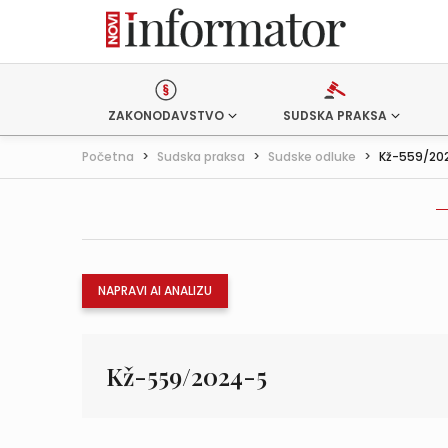
ZAKONODAVSTVO
SUDSKA PRAKSA
Početna
>
Sudska praksa
>
Sudske odluke
>
Kž-559/20
NAPRAVI AI ANALIZU
Kž-559/2024-5