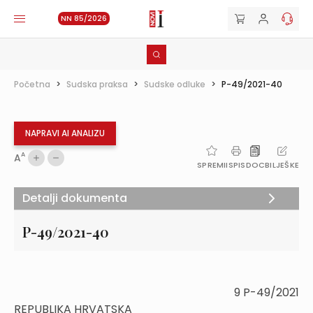
NN 85/2026
Početna
>
Sudska praksa
>
Sudske odluke
>
P-49/2021-40
NAPRAVI AI ANALIZU
A
A
SPREMI
ISPIS
DOC
BILJEŠKE
Detalji dokumenta
P-49/2021-40
9 P-49/2021
REPUBLIKA HRVATSKA