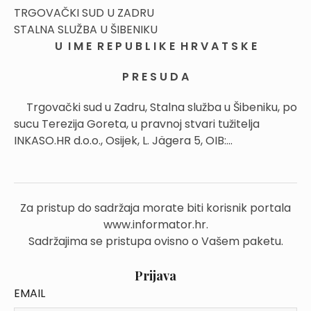
TRGOVAČKI SUD U ZADRU
STALNA SLUŽBA U ŠIBENIKU
U I M E R E P U B L I K E H R V A T S K E
P R E S U D A
Trgovački sud u Zadru, Stalna služba u Šibeniku, po
sucu Terezija Goreta, u pravnoj stvari tužitelja
INKASO.HR d.o.o., Osijek, L. Jägera 5, OIB:...
Za pristup do sadržaja morate biti korisnik portala
www.informator.hr.
Sadržajima se pristupa ovisno o Vašem paketu.
Prijava
EMAIL