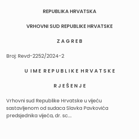
REPUBLIKA HRVATSKA
VRHOVNI SUD REPUBLIKE HRVATSKE
Z A G R E B
Broj: Revd-2252/2024-2
U I M E R E P U B L I K E H R V A T S K E
R J E Š E N J E
Vrhovni sud Republike Hrvatske u vijeću
sastavljenom od sudaca Slavka Pavkovića
predsjednika vijeća, dr. sc....