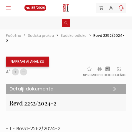
NN 85/2026
Početna
>
Sudska praksa
>
Sudske odluke
>
Revd 2252/2024-
2
NAPRAVI AI ANALIZU
A
A
SPREMI
ISPIS
DOC
BILJEŠKE
Detalji dokumenta
Revd 2252/2024-2
- 1 - Revd-2252/2024-2