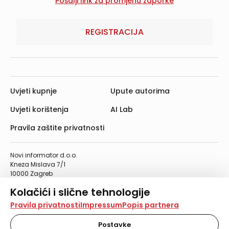
REGISTRACIJA
Uvjeti kupnje
Upute autorima
Uvjeti korištenja
AI Lab
Pravila zaštite privatnosti
Novi informator d.o.o.
Kneza Mislava 7/1
10000 Zagreb
Telefon: 01/4555-454
Kolačići i slične tehnologije
Telefaks: 01/4612-553
info@informator.hr
Na našoj web stranici koristimo kolačiće i slične
Pravila privatnosti
Impressum
Popis partnera
tehnologije za pohranu, čitanje i obradu informacija na
vašem uređaju. Time poboljšavamo korisničko iskustvo,
Postavke
PRATITE NAS: