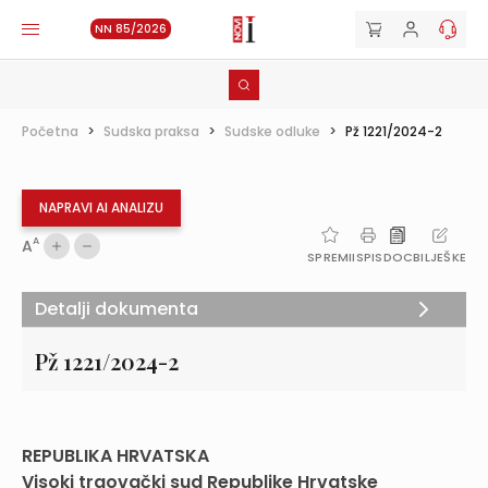
NN 85/2026
Početna
>
Sudska praksa
>
Sudske odluke
>
Pž 1221/2024-2
NAPRAVI AI ANALIZU
A
A
SPREMI
ISPIS
DOC
BILJEŠKE
Detalji dokumenta
Pž 1221/2024-2
REPUBLIKA
HRVATSKA
Visoki
trgovački
sud
Republike
Hrvatske