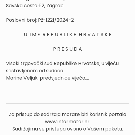
Savska cesta 62, Zagreb
Poslovni broj: Pž-1221/2024-2
U I M E R E P U B L I K E H R V A T S K E
P R E S U D A
Visoki trgovački sud Republike Hrvatske, u vijeću
sastavljenom od sudaca
Marine Veljak, predsjednice vijeća,...
Za pristup do sadržaja morate biti korisnik portala
www.informator.hr.
Sadržajima se pristupa ovisno o Vašem paketu.