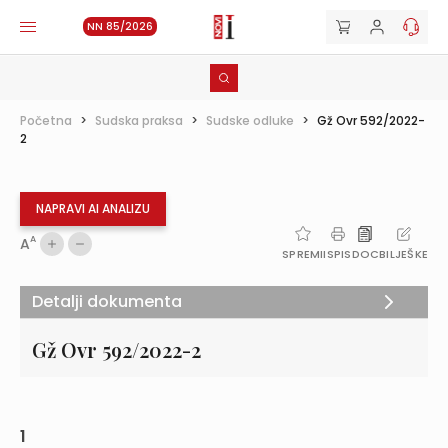
NN 85/2026
Početna
>
Sudska praksa
>
Sudske odluke
>
Gž Ovr 592/2022-
2
NAPRAVI AI ANALIZU
A
A
SPREMI
ISPIS
DOC
BILJEŠKE
Detalji dokumenta
Gž Ovr 592/2022-2
1