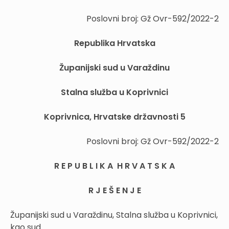
Poslovni broj: Gž Ovr-592/2022-2
Republika Hrvatska
Županijski sud u Varaždinu
Stalna služba u Koprivnici
Koprivnica, Hrvatske državnosti 5
Poslovni broj: Gž Ovr-592/2022-2
R E P U B L I K A H R V A T S K A
R J E Š E N J E
Županijski sud u Varaždinu, Stalna služba u Koprivnici,
kao sud...