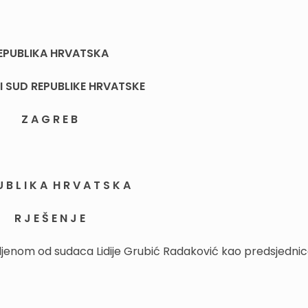
EPUBLIKA HRVATSKA
 SUD REPUBLIKE HRVATSKE
Z A G R E B
U B L I K A H R V A T S K A
R J E Š E N J E
ljenom od sudaca Lidije Grubić Radaković kao predsjednic