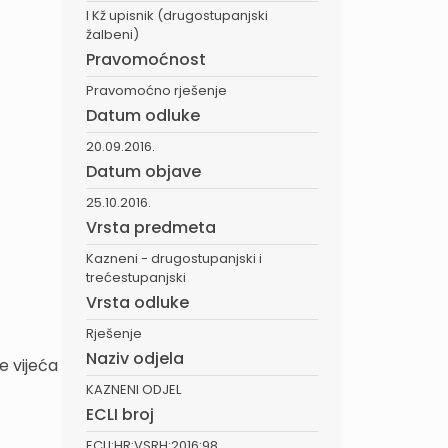
I Kž upisnik (drugostupanjski
žalbeni)
Pravomoćnost
Pravomoćno rješenje
Datum odluke
20.09.2016.
Datum objave
25.10.2016.
Vrsta predmeta
Kazneni - drugostupanjski i
trećestupanjski
Vrsta odluke
Rješenje
Naziv odjela
e vijeća
KAZNENI ODJEL
ECLI broj
ECLI:HR:VSRH:2016:98