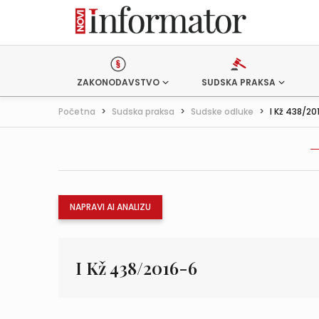
ZAKONODAVSTVO
SUDSKA PRAKSA
Početna
>
Sudska praksa
>
Sudske odluke
>
I Kž 438/20
NAPRAVI AI ANALIZU
I Kž 438/2016-6