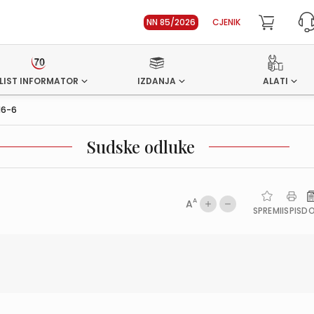
NN 85/2026
CJENIK
LIST INFORMATOR
IZDANJA
ALATI
16-6
Sudske odluke
A
A
SPREMI
ISPIS
D