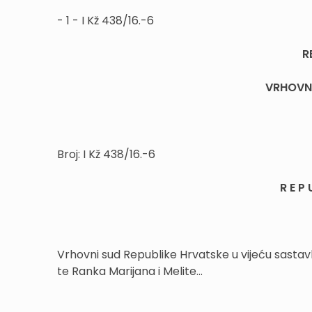
- 1 - I Kž 438/16.-6
R
VRHOVNI
Broj:
I Kž 438/16.-6
R E P 
Vrhovni sud Republike Hrvatske u vijeću sastav
te Ranka Marijana i Melite...