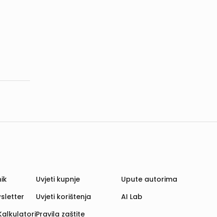
ik
Uvjeti kupnje
Upute autorima
sletter
Uvjeti korištenja
AI Lab
Kalkulatori
Pravila zaštite