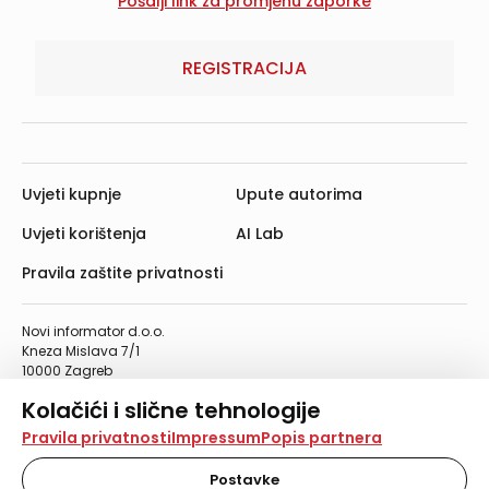
REGISTRACIJA
Uvjeti kupnje
Upute autorima
Uvjeti korištenja
AI Lab
Pravila zaštite privatnosti
Novi informator d.o.o.
Kneza Mislava 7/1
10000 Zagreb
Telefon: 01/4555-454
Kolačići i slične tehnologije
Telefaks: 01/4612-553
info@informator.hr
Na našoj web stranici koristimo kolačiće i slične
Pravila privatnosti
Impressum
Popis partnera
tehnologije za pohranu, čitanje i obradu informacija na
vašem uređaju. Time poboljšavamo korisničko iskustvo,
Postavke
PRATITE NAS: