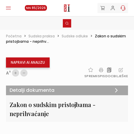
NN 85/2026
Početna
>
Sudska praksa
>
Sudske odluke
>
Zakon o sudskim
pristojbama - neprihv...
NAPRAVI AI ANALIZU
A
A
SPREMI
ISPIS
DOC
BILJEŠKE
Detalji dokumenta
Zakon o sudskim pristojbama -
neprihvaćanje