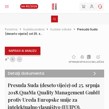
NN 85/2026
Početna
>
Sudska praksa
>
Sudske odluke
>
Presuda Suda
(deseto vijeće) od 25. s...
NAPRAVI AI ANALIZU
A
A
SPREMI
ISPIS
DOC
BILJEŠKE
Detalji dokumenta
Presuda Suda (deseto vijeće) od 25. srpnja
2018.QuaMa Quality Management GmbH
protiv Ureda Europske unije za
intelektualno vlasništvo (EUIPO).