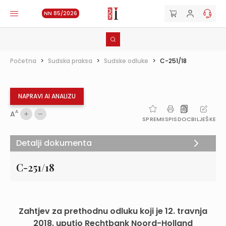
NN 85/2026
Početna
>
Sudska praksa
>
Sudske odluke
>
C-251/18
NAPRAVI AI ANALIZU
A
A
SPREMI
ISPIS
DOC
BILJEŠKE
Detalji dokumenta
C-251/18
Zahtjev za prethodnu odluku koji je 12. travnja
2018. uputio Rechtbank Noord-Holland