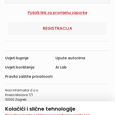
REGISTRACIJA
Uvjeti kupnje
Upute autorima
Uvjeti korištenja
AI Lab
Pravila zaštite privatnosti
Novi informator d.o.o.
Kneza Mislava 7/1
10000 Zagreb
Telefon: 01/4555-454
Kolačići i slične tehnologije
Telefaks: 01/4612-553
info@informator.hr
Na našoj web stranici koristimo kolačiće i slične