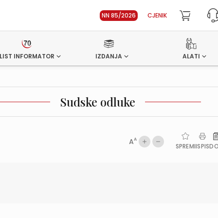
NN 85/2026
CJENIK
LIST INFORMATOR
IZDANJA
ALATI
Sudske odluke
A
A
SPREMI
ISPIS
D