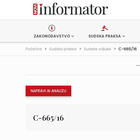
ZAKONODAVSTVO
SUDSKA PRAKSA
Početna
>
Sudska praksa
>
Sudske odluke
>
C-665/16
NAPRAVI AI ANALIZU
C-665/16