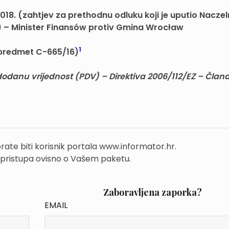
 2018. (zahtjev za prethodnu odluku koji je uputio Nacze
) – Minister Finansów protiv Gmina Wrocław
1
predmet C-665/16)
danu vrijednost (PDV) – Direktiva 2006/112/EZ – Članak 
rate biti korisnik portala www.informator.hr.
 pristupa ovisno o Vašem paketu.
Zaboravljena zaporka?
EMAIL