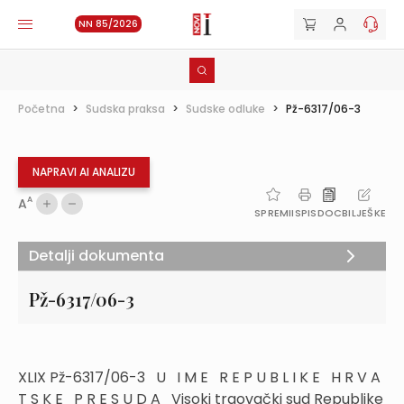
NN 85/2026
Početna
>
Sudska praksa
>
Sudske odluke
>
Pž-6317/06-3
NAPRAVI AI ANALIZU
A
A
SPREMI
ISPIS
DOC
BILJEŠKE
Detalji dokumenta
Pž-6317/06-3
XLIX Pž-6317/06-3 U I M E R E P U B L I K E H R V A
T S K E P R E S U D A Visoki trgovački sud Republike