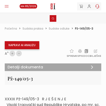
NN 85/2026
Početna
>
Sudska praksa
>
Sudske odluke
>
Pž-149/05-3
NAPRAVI AI ANALIZU
A
A
SPREMI
ISPIS
DOC
BILJEŠKE
Detalji dokumenta
Pž-149/05-3
XXXIX Pž-149/05-3 R J E Š E N J E
Visoki trgovački sud Republike Hrvatske, po mr. sc.