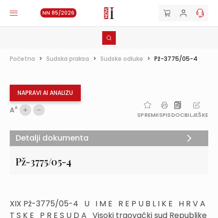
NN 85/2026
Početna
>
Sudska praksa
>
Sudske odluke
>
Pž-3775/05-4
NAPRAVI AI ANALIZU
A
A
SPREMI
ISPIS
DOC
BILJEŠKE
Detalji dokumenta
Pž-3775/05-4
XIX Pž-3775/05-4 U I M E R E P U B L I K E H R V A
T S K E P R E S U D A Visoki trgovački sud Republike