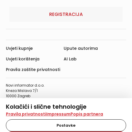
REGISTRACIJA
Uvjeti kupnje
Upute autorima
Uvjeti korištenja
AI Lab
Pravila zaštite privatnosti
Novi informator d.o.o.
Kneza Mislava 7/1
10000 Zagreb
Telefon: 01/4555-454
Kolačići i slične tehnologije
Telefaks: 01/4612-553
info@informator.hr
Na našoj web stranici koristimo kolačiće i slične
Pravila privatnosti
Impressum
Popis partnera
tehnologije za pohranu, čitanje i obradu informacija na
vašem uređaju. Time poboljšavamo korisničko iskustvo,
Postavke
PRATITE NAS:
analiziramo promet na stranici te prikazujemo sadržaje i