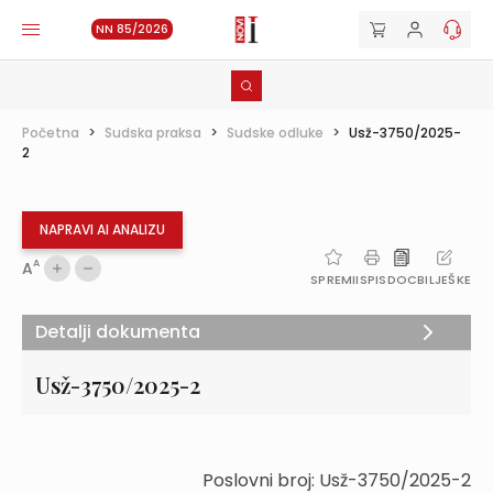
NN 85/2026
Početna
>
Sudska praksa
>
Sudske odluke
>
Usž-3750/2025-
2
NAPRAVI AI ANALIZU
A
A
SPREMI
ISPIS
DOC
BILJEŠKE
Detalji dokumenta
Usž-3750/2025-2
Poslovni broj: Usž-3750/2025-2