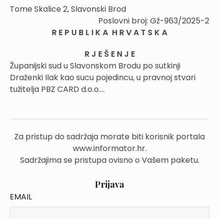
Tome Skalice 2, Slavonski Brod
Poslovni broj: Gž-963/2025-2
R E P U B L I K A H R V A T S K A
R J E Š E N J E
Županijski sud u Slavonskom Brodu po sutkinji
Draženki Ilak kao sucu pojedincu, u pravnoj stvari
tužitelja PBZ CARD d.o.o....
Za pristup do sadržaja morate biti korisnik portala
www.informator.hr.
Sadržajima se pristupa ovisno o Vašem paketu.
Prijava
EMAIL