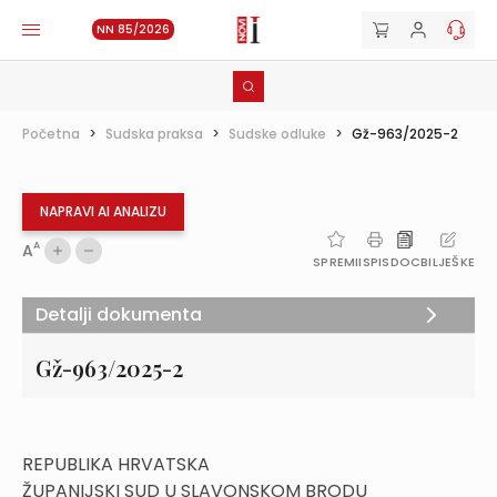
NN 85/2026
Početna
>
Sudska praksa
>
Sudske odluke
>
Gž-963/2025-2
NAPRAVI AI ANALIZU
A
A
SPREMI
ISPIS
DOC
BILJEŠKE
Detalji dokumenta
Gž-963/2025-2
REPUBLIKA HRVATSKA
ŽUPANIJSKI SUD U SLAVONSKOM BRODU