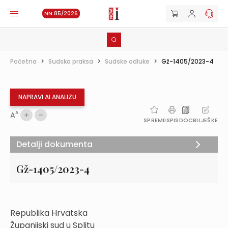
NN 85/2026
Početna
>
Sudska praksa
>
Sudske odluke
>
Gž-1405/2023-4
NAPRAVI AI ANALIZU
A
A
SPREMI
ISPIS
DOC
BILJEŠKE
Detalji dokumenta
Gž-1405/2023-4
Republika Hrvatska
Županijski sud u Splitu