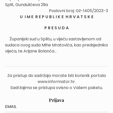
Split, Gundulićeva 29a
Poslovni broj: Gž-1405/2023-3
U I M E R E P U B L I K E H R V A T S K E
P R E S U D A
Županijski sud u Splitu, u vijeću sastavljenom od
sudaca ovog suda Mihe Mratovića, kao predsjednika
vijeća, te Arijane Bolanča...
Za pristup do sadržaja morate biti korisnik portala
www.informator.hr.
Sadržajima se pristupa ovisno o Vašem paketu.
Prijava
EMAIL