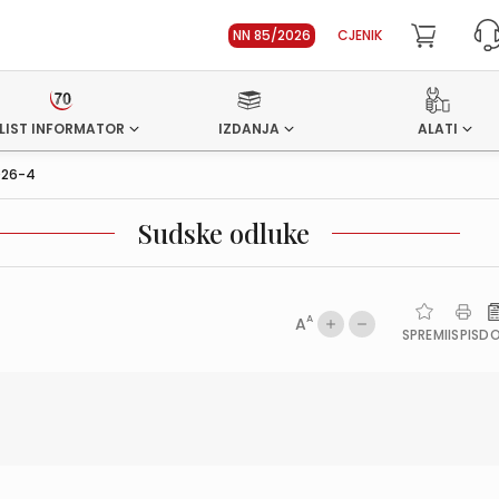
NN 85/2026
CJENIK
LIST INFORMATOR
IZDANJA
ALATI
026-4
Sudske odluke
A
A
SPREMI
ISPIS
D