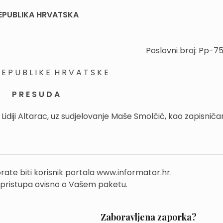
EPUBLIKA HRVATSKA
Poslovni broj: Pp-7
E P U B L I K E H R V A T S K E
P R E S U D A
Lidiji Altarac, uz sudjelovanje Maše Smolčić, kao zapisničark
rate biti korisnik portala www.informator.hr.
 pristupa ovisno o Vašem paketu.
Zaboravljena zaporka?