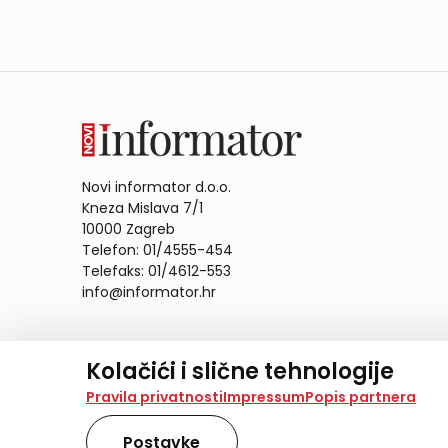
Novi informator d.o.o.
Kneza Mislava 7/1
10000 Zagreb
Telefon: 01/4555-454
Telefaks: 01/4612-553
info@informator.hr
PRATITE NAS:
Kolačići i slične tehnologije
Na našoj web stranici koristimo kolačiće i slične te
Pravila privatnosti
Impressum
Popis partnera
analiziramo promet na stranici te prikazujemo sadržaje
također koriste ove tehnologije.
Postavke