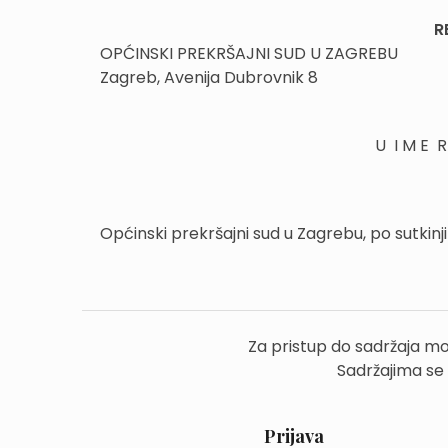
R
OPĆINSKI PREKRŠAJNI SUD U ZAGREBU
Zagreb, Avenija Dubrovnik 8
U I M E R 
Općinski prekršajni sud u Zagrebu, po sutkinji 
Za pristup do sadržaja mo
Sadržajima se
Prijava