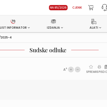
NN 85/2026
CJENIK
LIST INFORMATOR
IZDANJA
ALATI
3/2025-4
Sudske odluke
A
A
SPREMI
ISPIS
D