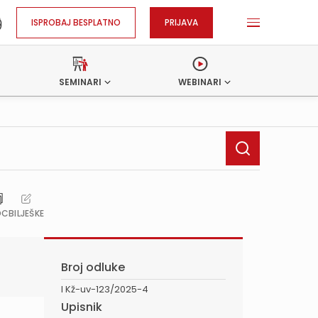
ISPROBAJ BESPLATNO
PRIJAVA
SEMINARI
WEBINARI
OC
BILJEŠKE
Broj odluke
I Kž-uv-123/2025-4
Upisnik