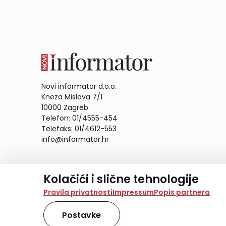
Novi informator d.o.o.
Kneza Mislava 7/1
10000 Zagreb
Telefon: 01/4555-454
Telefaks: 01/4612-553
info@informator.hr
PRATITE NAS:
Kolačići i slične tehnologije
Na našoj web stranici koristimo kolačiće i slične te
Pravila privatnosti
Impressum
Popis partnera
analiziramo promet na stranici te prikazujemo sadržaje
također koriste ove tehnologije.
Postavke
Odabirom opcije „Samo nužno“ prihvaćate samo one ko