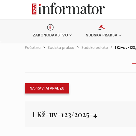
ZAKONODAVSTVO
SUDSKA PRAKSA
Početna
>
Sudska praksa
>
Sudske odluke
>
I Kž-uv-12
NAPRAVI AI ANALIZU
I Kž-uv-123/2025-4