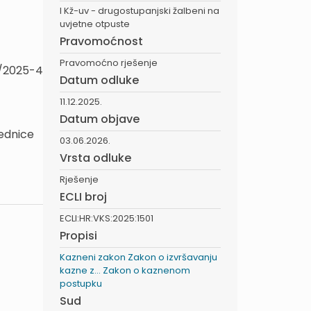
I Kž-uv - drugostupanjski žalbeni na
uvjetne otpuste
Pravomoćnost
Pravomoćno rješenje
3/2025-4
Datum odluke
11.12.2025.
Datum objave
jednice
03.06.2026.
Vrsta odluke
Rješenje
ECLI broj
ECLI:HR:VKS:2025:1501
Propisi
Kazneni zakon
Zakon o izvršavanju
kazne z...
Zakon o kaznenom
postupku
Sud