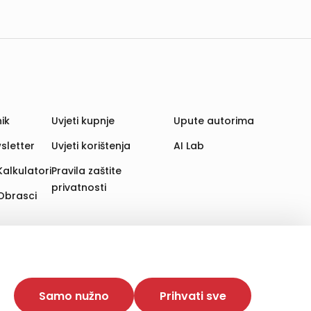
ik
Uvjeti kupnje
Upute autorima
sletter
Uvjeti korištenja
AI Lab
Kalkulatori
Pravila zaštite
privatnosti
Obrasci
aju. Time poboljšavamo korisničko iskustvo,
 više web stranica i uređaja u tu svrhu. Naši partneri
Samo nužno
Prihvati sve
e. Opcija „Prihvati sve“ omogućuje postavljanje i