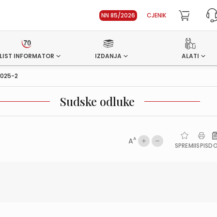
NN 85/2026
CJENIK
LIST INFORMATOR
IZDANJA
ALATI
2025-2
Sudske odluke
A
A
SPREMI
ISPIS
D