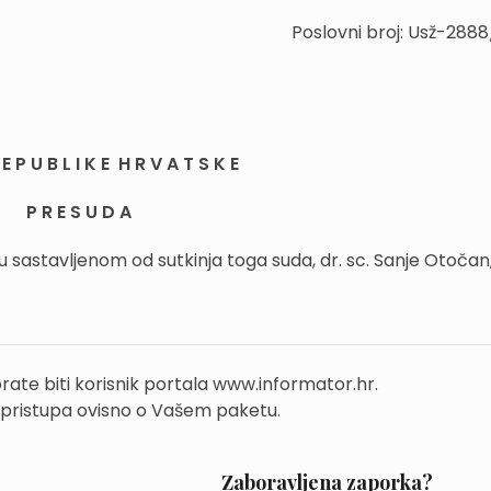
Poslovni broj: Usž-288
E P U B L I K E H R V A T S K E
P R E S U D A
 sastavljenom od sutkinja toga suda, dr. sc. Sanje Otočan,.
rate biti korisnik portala www.informator.hr.
 pristupa ovisno o Vašem paketu.
Zaboravljena zaporka?