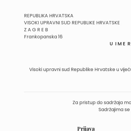
REPUBLIKA HRVATSKA
VISOKI UPRAVNI SUD REPUBLIKE HRVATSKE
Z A G R E B
Frankopanska 16
U I M E R 
Visoki upravni sud Republike Hrvatske u vijeću
Za pristup do sadržaja mo
Sadržajima se
Prijava