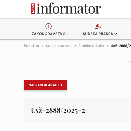
ZAKONODAVSTVO
SUDSKA PRAKSA
Početna
>
Sudska praksa
>
Sudske odluke
>
Usž-2888/
NAPRAVI AI ANALIZU
Usž-2888/2025-2