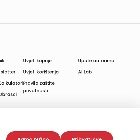
ik
Uvjeti kupnje
Upute autorima
sletter
Uvjeti korištenja
AI Lab
Kalkulatori
Pravila zaštite
privatnosti
Obrasci
aju. Time poboljšavamo korisničko iskustvo,
 više web stranica i uređaja u tu svrhu. Naši partneri
Samo nužno
Prihvati sve