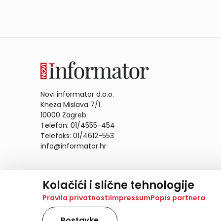
Novi informator d.o.o.
Kneza Mislava 7/1
10000 Zagreb
Telefon: 01/4555-454
Telefaks: 01/4612-553
info@informator.hr
PRATITE NAS:
Kolačići i slične tehnologije
Na našoj web stranici koristimo kolačiće i slične te
Pravila privatnosti
Impressum
Popis partnera
analiziramo promet na stranici te prikazujemo sadržaje
također koriste ove tehnologije.
Postavke