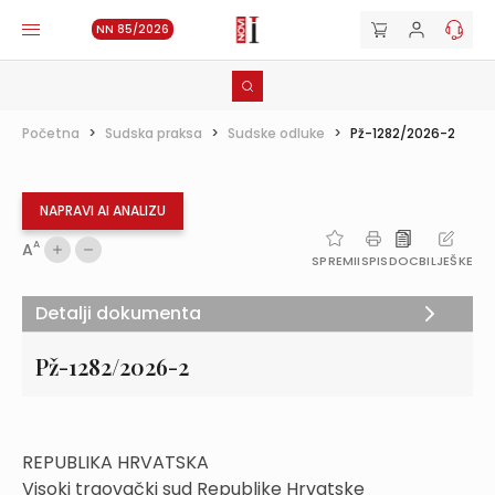
NN 85/2026
Početna
>
Sudska praksa
>
Sudske odluke
>
Pž-1282/2026-2
NAPRAVI AI ANALIZU
A
A
SPREMI
ISPIS
DOC
BILJEŠKE
Detalji dokumenta
Pž-1282/2026-2
REPUBLIKA HRVATSKA
Visoki trgovački sud Republike Hrvatske