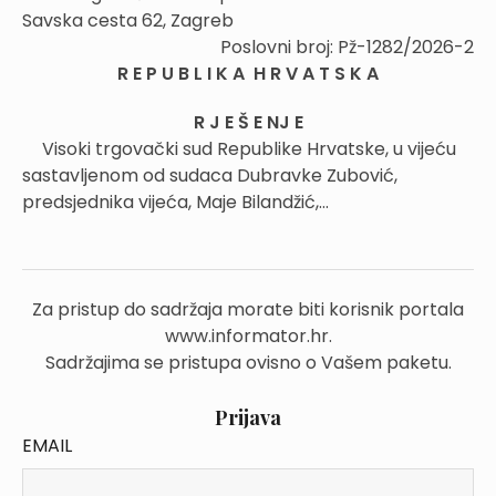
Savska cesta 62, Zagreb
Poslovni broj: Pž-1282/2026-2
R E P U B L I K A H R V A T S K A
R J E Š E NJ E
Visoki trgovački sud Republike Hrvatske, u vijeću
sastavljenom od sudaca Dubravke Zubović,
predsjednika vijeća, Maje Bilandžić,...
Za pristup do sadržaja morate biti korisnik portala
www.informator.hr.
Sadržajima se pristupa ovisno o Vašem paketu.
Prijava
EMAIL