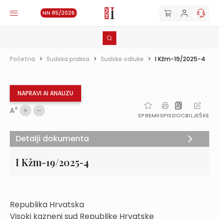
NN 85/2026
Početna
>
Sudska praksa
>
Sudske odluke
>
I Kžm-19/2025-4
NAPRAVI AI ANALIZU
A
A
SPREMI
ISPIS
DOC
BILJEŠKE
Detalji dokumenta
I Kžm-19/2025-4
Republika Hrvatska
Visoki kazneni sud Republike Hrvatske