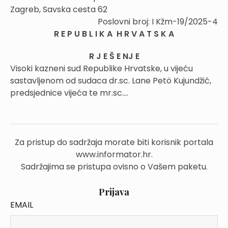
Zagreb, Savska cesta 62
Poslovni broj: I Kžm-19/2025-4
R E P U B L I K A H R V A T S K A
R J E Š E NJ E
Visoki kazneni sud Republike Hrvatske, u vijeću
sastavljenom od sudaca dr.sc. Lane Petö Kujundžić,
predsjednice vijeća te mr.sc....
Za pristup do sadržaja morate biti korisnik portala
www.informator.hr.
Sadržajima se pristupa ovisno o Vašem paketu.
Prijava
EMAIL