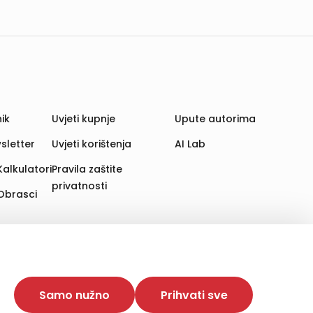
ik
Uvjeti kupnje
Upute autorima
sletter
Uvjeti korištenja
AI Lab
Kalkulatori
Pravila zaštite
privatnosti
Obrasci
aju. Time poboljšavamo korisničko iskustvo,
 više web stranica i uređaja u tu svrhu. Naši partneri
Samo nužno
Prihvati sve
e. Opcija „Prihvati sve“ omogućuje postavljanje i