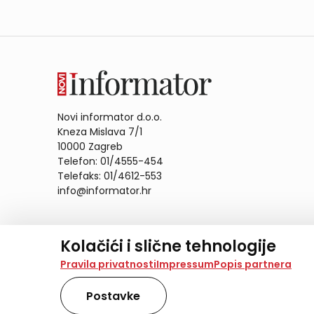
Novi informator d.o.o.
Kneza Mislava 7/1
10000 Zagreb
Telefon: 01/4555-454
Telefaks: 01/4612-553
info@informator.hr
PRATITE NAS:
Kolačići i slične tehnologije
Na našoj web stranici koristimo kolačiće i slične te
Pravila privatnosti
Impressum
Popis partnera
analiziramo promet na stranici te prikazujemo sadržaje
također koriste ove tehnologije.
Postavke
Odabirom opcije „Samo nužno“ prihvaćate samo one ko