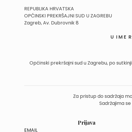
REPUBLIKA HRVATSKA
OPĆINSKI PREKRŠAJNI SUD U ZAGREBU
Zagreb, Av. Dubrovnik 8
U I M E R 
Općinski prekršajni sud u Zagrebu, po sutkinj
Za pristup do sadržaja mo
Sadržajima se
Prijava
EMAIL