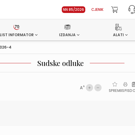
NN 85/2026
CJENIK
LIST INFORMATOR
IZDANJA
ALATI
026-4
Sudske odluke
A
A
SPREMI
ISPIS
D