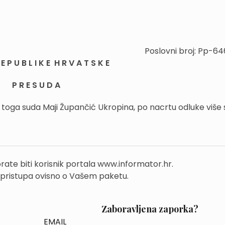
Poslovni broj: Pp-6
E P U B L I K E H R V A T S K E
P R E S U D A
i toga suda Maji Župančić Ukropina, po nacrtu odluke više s
rate biti korisnik portala www.informator.hr.
 pristupa ovisno o Vašem paketu.
Zaboravljena zaporka?
EMAIL