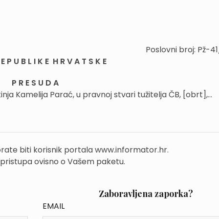
Poslovni broj: Pž-4
E P U B L I K E H R V A T S K E
P R E S U D A
ja Kamelija Parać, u pravnoj stvari tužitelja ČB, [obrt],...
rate biti korisnik portala www.informator.hr.
 pristupa ovisno o Vašem paketu.
Zaboravljena zaporka?
EMAIL