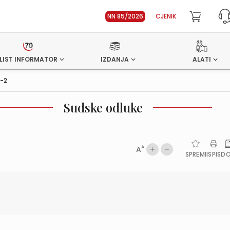
NN 85/2026
CJENIK
LIST INFORMATOR
IZDANJA
ALATI
6-2
Sudske odluke
A
A
SPREMI
ISPIS
D