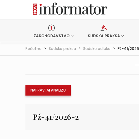
ZAKONODAVSTVO
SUDSKA PRAKSA
Početna
>
Sudska praksa
>
Sudske odluke
>
Pž-41/202
NAPRAVI AI ANALIZU
Pž-41/2026-2