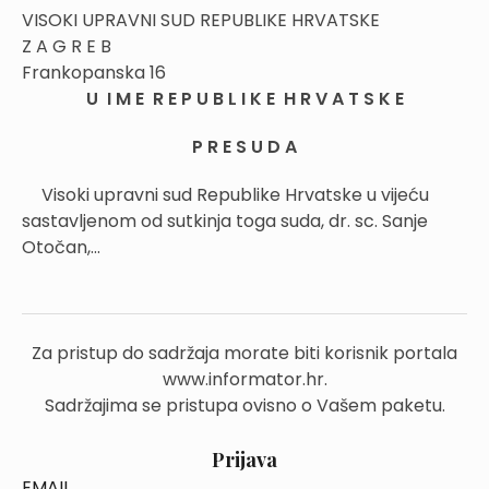
VISOKI UPRAVNI SUD REPUBLIKE HRVATSKE
Z A G R E B
Frankopanska 16
U I M E R E P U B L I K E H R V A T S K E
P R E S U D A
Visoki upravni sud Republike Hrvatske u vijeću
sastavljenom od sutkinja toga suda, dr. sc. Sanje
Otočan,...
Za pristup do sadržaja morate biti korisnik portala
www.informator.hr.
Sadržajima se pristupa ovisno o Vašem paketu.
Prijava
EMAIL