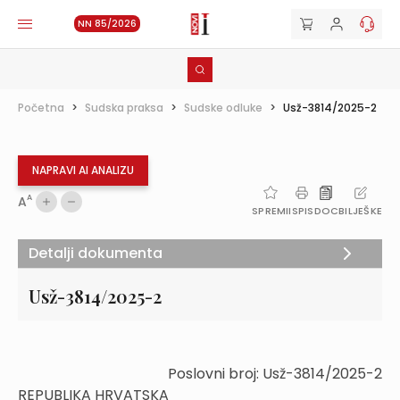
NN 85/2026
Početna
>
Sudska praksa
>
Sudske odluke
>
Usž-3814/2025-2
NAPRAVI AI ANALIZU
A
A
SPREMI
ISPIS
DOC
BILJEŠKE
Detalji dokumenta
Usž-3814/2025-2
Poslovni broj: Usž-3814/2025-2
REPUBLIKA HRVATSKA