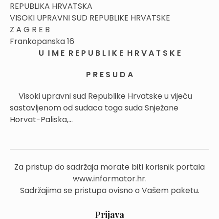
REPUBLIKA HRVATSKA
VISOKI UPRAVNI SUD REPUBLIKE HRVATSKE
Z A G R E B
Frankopanska 16
U I M E R E P U B L I K E H R V A T S K E
P R E S U D A
Visoki upravni sud Republike Hrvatske u vijeću
sastavljenom od sudaca toga suda Snježane
Horvat-Paliska,...
Za pristup do sadržaja morate biti korisnik portala
www.informator.hr.
Sadržajima se pristupa ovisno o Vašem paketu.
Prijava