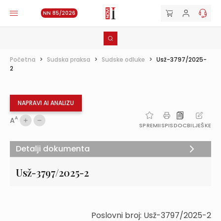
NN 85/2026
Početna
>
Sudska praksa
>
Sudske odluke
>
Usž-3797/2025-
2
NAPRAVI AI ANALIZU
A
A
SPREMI
ISPIS
DOC
BILJEŠKE
Detalji dokumenta
Usž-3797/2025-2
Poslovni broj: Usž-3797/2025-2