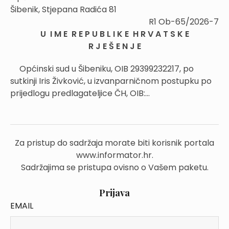
Šibenik, Stjepana Radića 81
R1 Ob-65/2026-7
U I M E R E P U B L I K E H R V A T S K E
R J E Š E N J E
Općinski sud u Šibeniku, OIB 29399232217, po
sutkinji Iris Živković, u izvanparničnom postupku po
prijedlogu predlagateljice ČH, OIB:...
Za pristup do sadržaja morate biti korisnik portala
www.informator.hr.
Sadržajima se pristupa ovisno o Vašem paketu.
Prijava
EMAIL