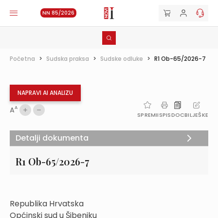
NN 85/2026
Početna
>
Sudska praksa
>
Sudske odluke
>
R1 Ob-65/2026-7
NAPRAVI AI ANALIZU
A
A
SPREMI
ISPIS
DOC
BILJEŠKE
Detalji dokumenta
R1 Ob-65/2026-7
Republika Hrvatska
Općinski sud u Šibeniku