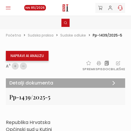
NN 85/2026
Početna
>
Sudska praksa
>
Sudske odluke
>
Pp-1439/2025-5
NAPRAVI AI ANALIZU
A
A
SPREMI
ISPIS
DOC
BILJEŠKE
Detalji dokumenta
Pp-1439/2025-5
Republika Hrvatska
Općinski sud u Kutini