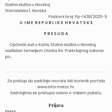
Stalna služba u Novskoj
Staroselska 1, Novska
Poslovni broj: Pp-1439/2025-5
U I M E R E P U B L I K E H R V A T S K E
P R E S U D A
Općinski sud u Kutini, Stalna služba u Novskoj,
nadležan temeljem članka 94. Prekršajnog zakona
po...
Za pristup do sadržaja morate biti korisnik portala
www.informator.hr.
Sadržajima se pristupa ovisno o Vašem paketu.
Prijava
EMAIL