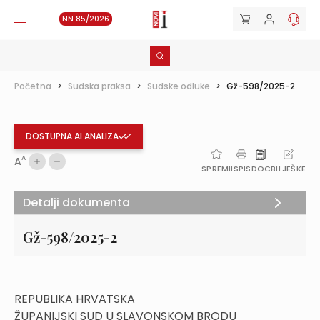
NN 85/2026
Početna
>
Sudska praksa
>
Sudske odluke
>
Gž-598/2025-2
DOSTUPNA AI ANALIZA
A
A
SPREMI
ISPIS
DOC
BILJEŠKE
Detalji dokumenta
Gž-598/2025-2
REPUBLIKA HRVATSKA
ŽUPANIJSKI SUD U SLAVONSKOM BRODU