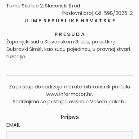
Tome Skalice 2, Slavonski Brod
Poslovni broj: Gž-598/2025-2
U I M E R E P U B L I K E H R V A T S K E
P R E S U D A
Županijski sud u Slavonskom Brodu, po sutkinji
Dubravki Šimić, kao sucu pojedincu, u pravnoj stvari
tužitelja...
Za pristup do sadržaja morate biti korisnik portala
www.informator.hr.
Sadržajima se pristupa ovisno o Vašem paketu.
Prijava
EMAIL