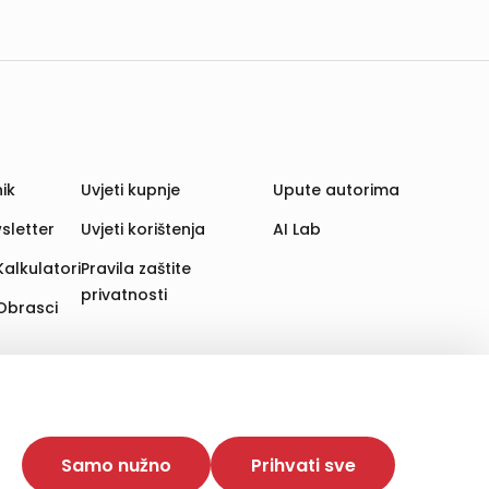
ik
Uvjeti kupnje
Upute autorima
sletter
Uvjeti korištenja
AI Lab
Kalkulatori
Pravila zaštite
privatnosti
Obrasci
aju. Time poboljšavamo korisničko iskustvo,
 više web stranica i uređaja u tu svrhu. Naši partneri
Samo nužno
Prihvati sve
e. Opcija „Prihvati sve“ omogućuje postavljanje i