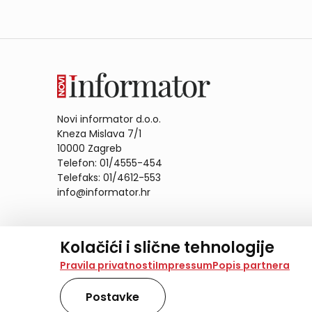
Novi informator d.o.o.
Kneza Mislava 7/1
10000 Zagreb
Telefon: 01/4555-454
Telefaks: 01/4612-553
info@informator.hr
PRATITE NAS:
Kolačići i slične tehnologije
Na našoj web stranici koristimo kolačiće i slične te
Pravila privatnosti
Impressum
Popis partnera
analiziramo promet na stranici te prikazujemo sadržaje
također koriste ove tehnologije.
Postavke
Odabirom opcije „Samo nužno“ prihvaćate samo one ko