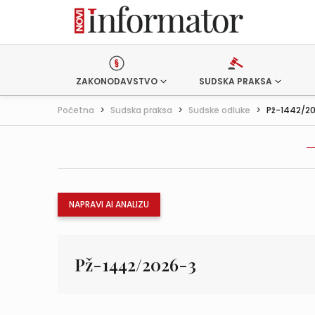
ZAKONODAVSTVO
SUDSKA PRAKSA
Početna
>
Sudska praksa
>
Sudske odluke
>
Pž-1442/2
NAPRAVI AI ANALIZU
Pž-1442/2026-3