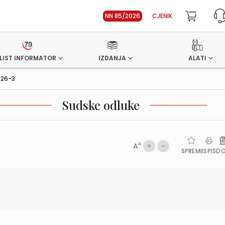
NN 85/2026
CJENIK
LIST INFORMATOR
IZDANJA
ALATI
026-3
Sudske odluke
A
A
SPREMI
ISPIS
D