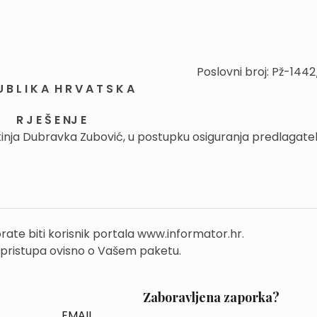
Poslovni broj: Pž-144
U B L I K A H R V A T S K A
R J E Š E NJ E
kinja Dubravka Zubović, u postupku osiguranja predlagatel
rate biti korisnik portala www.informator.hr.
 pristupa ovisno o Vašem paketu.
Zaboravljena zaporka?
EMAIL