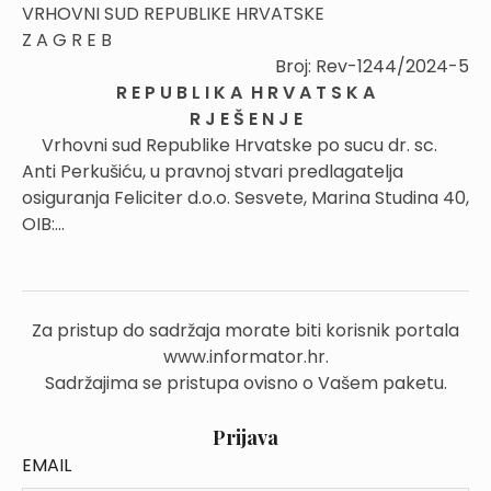
VRHOVNI SUD REPUBLIKE HRVATSKE
Z A G R E B
Broj: Rev-1244/2024-5
R E P U B L I K A H R V A T S K A
R J E Š E N J E
Vrhovni sud Republike Hrvatske po sucu dr. sc.
Anti Perkušiću, u pravnoj stvari predlagatelja
osiguranja Feliciter d.o.o. Sesvete, Marina Studina 40,
OIB:...
Za pristup do sadržaja morate biti korisnik portala
www.informator.hr.
Sadržajima se pristupa ovisno o Vašem paketu.
Prijava
EMAIL