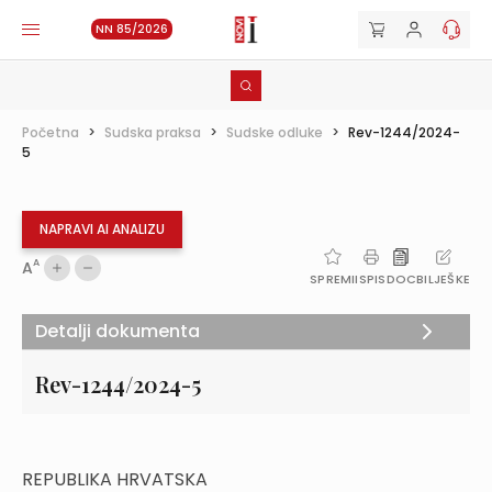
NN 85/2026
Početna
>
Sudska praksa
>
Sudske odluke
>
Rev-1244/2024-
5
NAPRAVI AI ANALIZU
A
A
SPREMI
ISPIS
DOC
BILJEŠKE
Detalji dokumenta
Rev-1244/2024-5
REPUBLIKA HRVATSKA