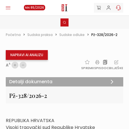
NN 85/2026
Početna
>
Sudska praksa
>
Sudske odluke
>
Pž-328/2026-2
NAPRAVI AI ANALIZU
A
A
SPREMI
ISPIS
DOC
BILJEŠKE
Detalji dokumenta
Pž-328/2026-2
REPUBLIKA HRVATSKA
Visoki trgovački sud Republike Hrvatske