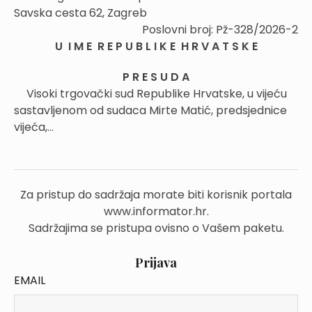
Savska cesta 62, Zagreb
Poslovni broj: Pž-328/2026-2
U I M E R E P U B L I K E H R V A T S K E
P R E S U D A
Visoki trgovački sud Republike Hrvatske, u vijeću
sastavljenom od sudaca Mirte Matić, predsjednice
vijeća,...
Za pristup do sadržaja morate biti korisnik portala
www.informator.hr.
Sadržajima se pristupa ovisno o Vašem paketu.
Prijava
EMAIL