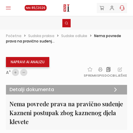
NN 85/2026
Početna
>
Sudska praksa
>
Sudske odluke
>
Nema povrede
prava na pravično suđenj...
NAPRAVI AI ANALIZU
A
A
SPREMI
ISPIS
DOC
BILJEŠKE
Detalji dokumenta
Nema povrede prava na pravično suđenje
Kazneni postupak zbog kaznenog djela
klevete