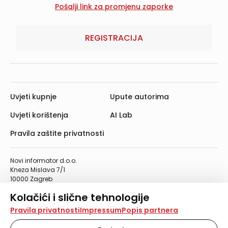
REGISTRACIJA
Uvjeti kupnje
Upute autorima
Uvjeti korištenja
AI Lab
Pravila zaštite privatnosti
Novi informator d.o.o.
Kneza Mislava 7/1
10000 Zagreb
Telefon: 01/4555-454
Kolačići i slične tehnologije
Telefaks: 01/4612-553
info@informator.hr
Na našoj web stranici koristimo kolačiće i slične
Pravila privatnosti
Impressum
Popis partnera
tehnologije za pohranu, čitanje i obradu informacija na
vašem uređaju. Time poboljšavamo korisničko iskustvo,