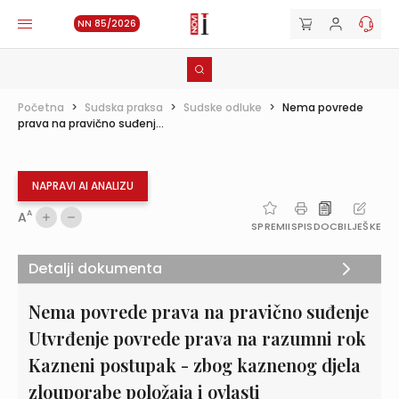
NN 85/2026
Početna
>
Sudska praksa
>
Sudske odluke
>
Nema povrede
prava na pravično suđenj...
NAPRAVI AI ANALIZU
A
A
SPREMI
ISPIS
DOC
BILJEŠKE
Detalji dokumenta
Nema povrede prava na pravično suđenje
Utvrđenje povrede prava na razumni rok
Kazneni postupak - zbog kaznenog djela
zlouporabe položaja i ovlasti