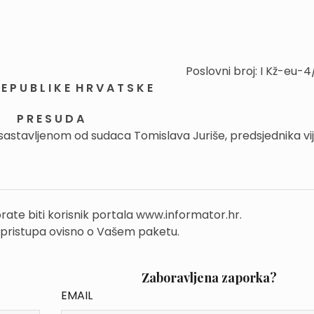
Poslovni broj: I Kž-eu-
E P U B L I K E H R V A T S K E
P R E S U D A
 sastavljenom od sudaca Tomislava Juriše, predsjednika vij
rate biti korisnik portala www.informator.hr.
 pristupa ovisno o Vašem paketu.
Zaboravljena zaporka?
EMAIL