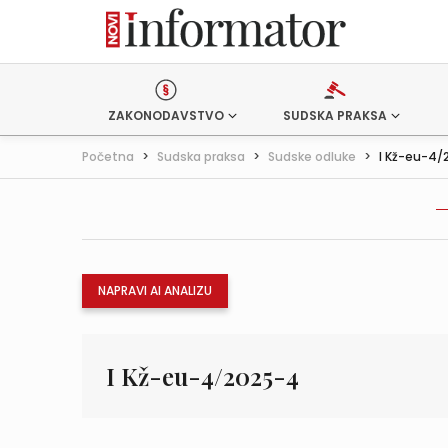
ZAKONODAVSTVO
SUDSKA PRAKSA
Početna
>
Sudska praksa
>
Sudske odluke
>
I Kž-eu-4/
NAPRAVI AI ANALIZU
I Kž-eu-4/2025-4