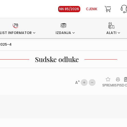
NN 85/2026
CJENIK
LIST INFORMATOR
IZDANJA
ALATI
2025-4
Sudske odluke
A
A
SPREMI
ISPIS
D