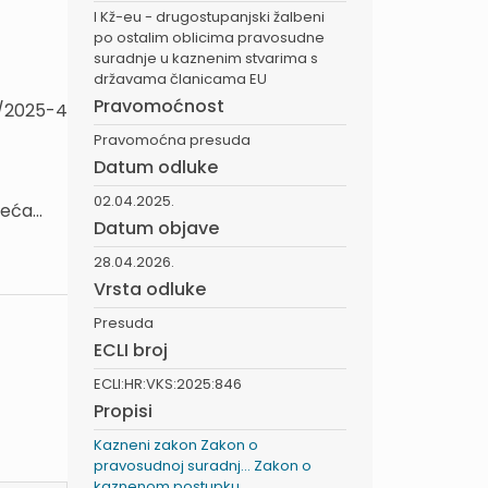
I Kž-eu - drugostupanjski žalbeni
po ostalim oblicima pravosudne
suradnje u kaznenim stvarima s
državama članicama EU
Pravomoćnost
4/2025-4
Pravomoćna presuda
Datum odluke
02.04.2025.
eća...
Datum objave
28.04.2026.
Vrsta odluke
Presuda
ECLI broj
ECLI:HR:VKS:2025:846
Propisi
Kazneni zakon
Zakon o
pravosudnoj suradnj...
Zakon o
kaznenom postupku