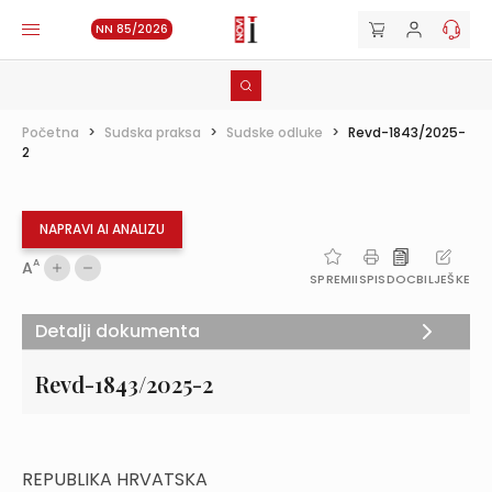
NN 85/2026
Početna
>
Sudska praksa
>
Sudske odluke
>
Revd-1843/2025-
2
NAPRAVI AI ANALIZU
A
A
SPREMI
ISPIS
DOC
BILJEŠKE
Detalji dokumenta
Revd-1843/2025-2
REPUBLIKA HRVATSKA