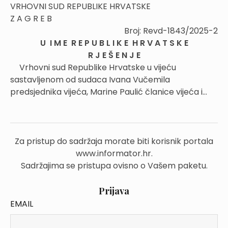
VRHOVNI SUD REPUBLIKE HRVATSKE
Z A G R E B
Broj: Revd-1843/2025-2
U I M E R E P U B L I K E H R V A T S K E
R J E Š E N J E
Vrhovni sud Republike Hrvatske u vijeću
sastavljenom od sudaca Ivana Vučemila
predsjednika vijeća, Marine Paulić članice vijeća i...
Za pristup do sadržaja morate biti korisnik portala
www.informator.hr.
Sadržajima se pristupa ovisno o Vašem paketu.
Prijava
EMAIL